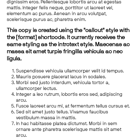
dignissim eros. Pellentesque lobortis arcu at egestas
mattis. Integer felis neque, porttitor ut laoreet vel,
elementum ac purus. Aenean in arcu volutpat,
scelerisque purus ac, pharetra enim.
This copy is created using the "callout" style with
the [format] shortcode. It currently receives the
same styling as the introtext style. Maecenas ac
massa sit amet turpis fringilla vehicula ac nec
ligula.
Suspendisse vehicula ullamcorper velit id tempus.
Mauris posuere placerat lacus in sodales.
Morbi sed justo interdum, vehicula tortor a,
ullamcorper lectus.
Integer a leo rutrum, lobortis eros sed, adipiscing
arcu.
Fusce laoreet arcu mi, at fermentum tellus cursus et.
Sed sit amet justo tellus. Vivamus faucibus
vestibulum massa in mattis.
In hac habitasse platea dictumst. Morbi in sem
ornare ante pharetra scelerisque mattis sit amet
arcu.