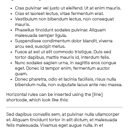
Cras pulvinar vel justo ut eleifend. Ut at enim mauris.
Cras et laoreet lectus, vitae fermentum erat.
Vestibulum non bibendum lectus, non consequat
mauris.
Phasellus tincidunt sodales pulvinar. Aliquam
malesuada semper ligula.
Suspendisse condimentum dolor blandit, viverra
arcu sed, suscipit metus.
Fusce at est ut elit commodo tristique. Duis sed
tortor dapibus, mattis mauris id, interdum felis.
Nunc sodales sapien urna, in sagittis eros congue
eget. Donec id tempor enim, fermentum auctor
quam.
Donec pharetra, odio et lacinia facilisis, risus nulla
bibendum nulla, non vulputate lacus ante nec massa.
Horizontal rules can be inserted using the [line]
shortcode, which look like this:
Sed dapibus convallis sem, at pulvinar nulla ullamcorper
et. Aliquam tincidunt tortor in elit dictum, et malesuada
felis malesuada. Vivamus eget augue nulla. In et