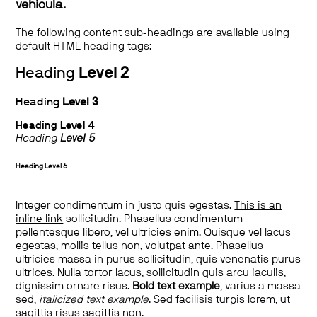
vehicula.
The following content sub-headings are available using
default HTML heading tags:
Heading
Level 2
Heading
Level 3
Heading
Level 4
Heading
Level 5
Heading
Level 6
Integer condimentum in justo quis egestas.
This is an
inline link
sollicitudin. Phasellus condimentum
pellentesque libero, vel ultricies enim. Quisque vel lacus
egestas, mollis tellus non, volutpat ante. Phasellus
ultricies massa in purus sollicitudin, quis venenatis purus
ultrices. Nulla tortor lacus, sollicitudin quis arcu iaculis,
dignissim ornare risus.
Bold text example
, varius a massa
sed,
italicized text example
. Sed facilisis turpis lorem, ut
sagittis risus sagittis non.