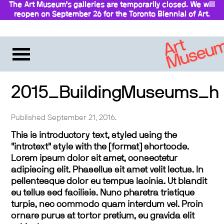
The Art Museum’s galleries are temporarily closed. We will
reopen on September 26 for the Toronto Biennial of Art.
Stay updated
2015_BuildingMuseums_h
Published September 21, 2016.
This is introductory text, styled using the
"introtext" style with the [format] shortcode.
Lorem ipsum dolor sit amet, consectetur
adipiscing elit. Phasellus sit amet velit lectus. In
pellentesque dolor eu tempus lacinia. Ut blandit
eu tellus sed facilisis. Nunc pharetra tristique
turpis, nec commodo quam interdum vel. Proin
ornare purus at tortor pretium, eu gravida elit