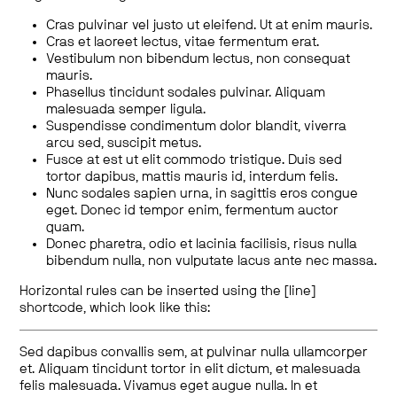
Cras pulvinar vel justo ut eleifend. Ut at enim mauris.
Cras et laoreet lectus, vitae fermentum erat.
Vestibulum non bibendum lectus, non consequat
mauris.
Phasellus tincidunt sodales pulvinar. Aliquam
malesuada semper ligula.
Suspendisse condimentum dolor blandit, viverra
arcu sed, suscipit metus.
Fusce at est ut elit commodo tristique. Duis sed
tortor dapibus, mattis mauris id, interdum felis.
Nunc sodales sapien urna, in sagittis eros congue
eget. Donec id tempor enim, fermentum auctor
quam.
Donec pharetra, odio et lacinia facilisis, risus nulla
bibendum nulla, non vulputate lacus ante nec massa.
Horizontal rules can be inserted using the [line]
shortcode, which look like this:
Sed dapibus convallis sem, at pulvinar nulla ullamcorper
et. Aliquam tincidunt tortor in elit dictum, et malesuada
felis malesuada. Vivamus eget augue nulla. In et