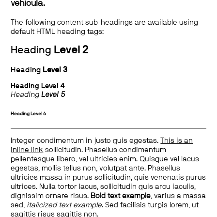
vehicula.
The following content sub-headings are available using
default HTML heading tags:
Heading
Level 2
Heading
Level 3
Heading
Level 4
Heading
Level 5
Heading
Level 6
Integer condimentum in justo quis egestas.
This is an
inline link
sollicitudin. Phasellus condimentum
pellentesque libero, vel ultricies enim. Quisque vel lacus
egestas, mollis tellus non, volutpat ante. Phasellus
ultricies massa in purus sollicitudin, quis venenatis purus
ultrices. Nulla tortor lacus, sollicitudin quis arcu iaculis,
dignissim ornare risus.
Bold text example
, varius a massa
sed,
italicized text example
. Sed facilisis turpis lorem, ut
sagittis risus sagittis non.