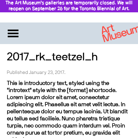
The Art Museum’s galleries are temporarily closed. We will
reopen on September 26 for the Toronto Biennial of Art.
Stay updated
2017_rk_teetzel_h
Published January 23, 2017.
This is introductory text, styled using the
"introtext" style with the [format] shortcode.
Lorem ipsum dolor sit amet, consectetur
adipiscing elit. Phasellus sit amet velit lectus. In
pellentesque dolor eu tempus lacinia. Ut blandit
eu tellus sed facilisis. Nunc pharetra tristique
turpis, nec commodo quam interdum vel. Proin
ornare purus at tortor pretium, eu gravida elit