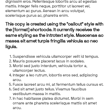
dignissim eros. Pellentesque lobortis arcu at egestas
mattis. Integer felis neque, porttitor ut laoreet vel,
elementum ac purus. Aenean in arcu volutpat,
scelerisque purus ac, pharetra enim.
This copy is created using the "callout" style with
the [format] shortcode. It currently receives the
same styling as the introtext style. Maecenas ac
massa sit amet turpis fringilla vehicula ac nec
ligula.
Suspendisse vehicula ullamcorper velit id tempus.
Mauris posuere placerat lacus in sodales.
Morbi sed justo interdum, vehicula tortor a,
ullamcorper lectus.
Integer a leo rutrum, lobortis eros sed, adipiscing
arcu.
Fusce laoreet arcu mi, at fermentum tellus cursus et.
Sed sit amet justo tellus. Vivamus faucibus
vestibulum massa in mattis.
In hac habitasse platea dictumst. Morbi in sem
ornare ante pharetra scelerisque mattis sit amet
arcu.