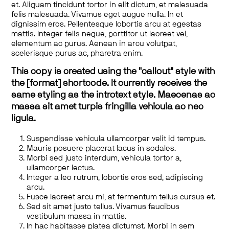
et. Aliquam tincidunt tortor in elit dictum, et malesuada
felis malesuada. Vivamus eget augue nulla. In et
dignissim eros. Pellentesque lobortis arcu at egestas
mattis. Integer felis neque, porttitor ut laoreet vel,
elementum ac purus. Aenean in arcu volutpat,
scelerisque purus ac, pharetra enim.
This copy is created using the "callout" style with
the [format] shortcode. It currently receives the
same styling as the introtext style. Maecenas ac
massa sit amet turpis fringilla vehicula ac nec
ligula.
Suspendisse vehicula ullamcorper velit id tempus.
Mauris posuere placerat lacus in sodales.
Morbi sed justo interdum, vehicula tortor a,
ullamcorper lectus.
Integer a leo rutrum, lobortis eros sed, adipiscing
arcu.
Fusce laoreet arcu mi, at fermentum tellus cursus et.
Sed sit amet justo tellus. Vivamus faucibus
vestibulum massa in mattis.
In hac habitasse platea dictumst. Morbi in sem