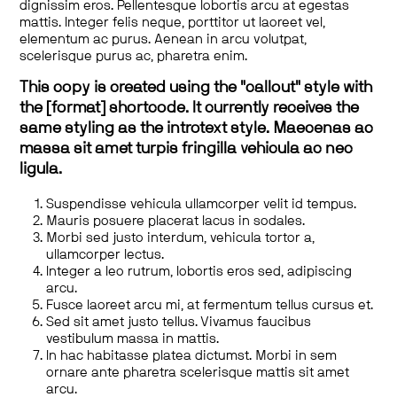
dignissim eros. Pellentesque lobortis arcu at egestas
mattis. Integer felis neque, porttitor ut laoreet vel,
elementum ac purus. Aenean in arcu volutpat,
scelerisque purus ac, pharetra enim.
This copy is created using the "callout" style with
the [format] shortcode. It currently receives the
same styling as the introtext style. Maecenas ac
massa sit amet turpis fringilla vehicula ac nec
ligula.
Suspendisse vehicula ullamcorper velit id tempus.
Mauris posuere placerat lacus in sodales.
Morbi sed justo interdum, vehicula tortor a,
ullamcorper lectus.
Integer a leo rutrum, lobortis eros sed, adipiscing
arcu.
Fusce laoreet arcu mi, at fermentum tellus cursus et.
Sed sit amet justo tellus. Vivamus faucibus
vestibulum massa in mattis.
In hac habitasse platea dictumst. Morbi in sem
ornare ante pharetra scelerisque mattis sit amet
arcu.