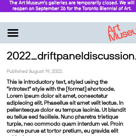
The Art Museum’s galleries are temporarily closed. We will
reopen on September 26 for the Toronto Biennial of Art.
Stay updated
2022_driftpaneldiscussion
Published August 19, 2022.
This is introductory text, styled using the
"introtext" style with the [format] shortcode.
Lorem ipsum dolor sit amet, consectetur
adipiscing elit. Phasellus sit amet velit lectus. In
pellentesque dolor eu tempus lacinia. Ut blandit
eu tellus sed facilisis. Nunc pharetra tristique
turpis, nec commodo quam interdum vel. Proin
ornare purus at tortor pretium, eu gravida elit