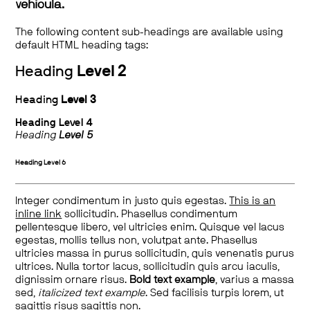
vehicula.
The following content sub-headings are available using
default HTML heading tags:
Heading
Level 2
Heading
Level 3
Heading
Level 4
Heading
Level 5
Heading
Level 6
Integer condimentum in justo quis egestas.
This is an
inline link
sollicitudin. Phasellus condimentum
pellentesque libero, vel ultricies enim. Quisque vel lacus
egestas, mollis tellus non, volutpat ante. Phasellus
ultricies massa in purus sollicitudin, quis venenatis purus
ultrices. Nulla tortor lacus, sollicitudin quis arcu iaculis,
dignissim ornare risus.
Bold text example
, varius a massa
sed,
italicized text example
. Sed facilisis turpis lorem, ut
sagittis risus sagittis non.