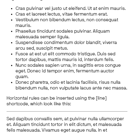
Cras pulvinar vel justo ut eleifend. Ut at enim mauris.
Cras et laoreet lectus, vitae fermentum erat.
Vestibulum non bibendum lectus, non consequat
mauris.
Phasellus tincidunt sodales pulvinar. Aliquam
malesuada semper ligula.
Suspendisse condimentum dolor blandit, viverra
arcu sed, suscipit metus.
Fusce at est ut elit commodo tristique. Duis sed
tortor dapibus, mattis mauris id, interdum felis.
Nunc sodales sapien urna, in sagittis eros congue
eget. Donec id tempor enim, fermentum auctor
quam.
Donec pharetra, odio et lacinia facilisis, risus nulla
bibendum nulla, non vulputate lacus ante nec massa.
Horizontal rules can be inserted using the [line]
shortcode, which look like this:
Sed dapibus convallis sem, at pulvinar nulla ullamcorper
et. Aliquam tincidunt tortor in elit dictum, et malesuada
felis malesuada. Vivamus eget augue nulla. In et