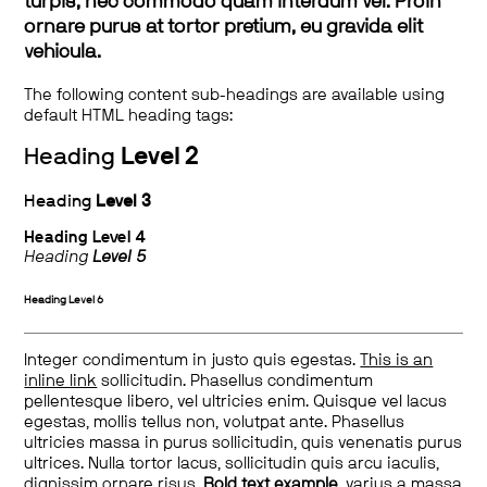
turpis, nec commodo quam interdum vel. Proin
ornare purus at tortor pretium, eu gravida elit
vehicula.
The following content sub-headings are available using
default HTML heading tags:
Heading
Level 2
Heading
Level 3
Heading
Level 4
Heading
Level 5
Heading
Level 6
Integer condimentum in justo quis egestas.
This is an
inline link
sollicitudin. Phasellus condimentum
pellentesque libero, vel ultricies enim. Quisque vel lacus
egestas, mollis tellus non, volutpat ante. Phasellus
ultricies massa in purus sollicitudin, quis venenatis purus
ultrices. Nulla tortor lacus, sollicitudin quis arcu iaculis,
dignissim ornare risus.
Bold text example
, varius a massa