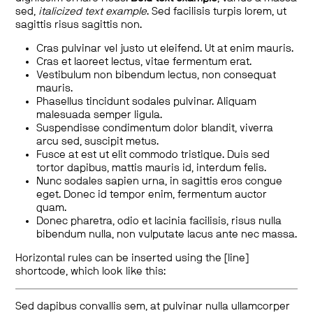
sed,
italicized text example
. Sed facilisis turpis lorem, ut
sagittis risus sagittis non.
Cras pulvinar vel justo ut eleifend. Ut at enim mauris.
Cras et laoreet lectus, vitae fermentum erat.
Vestibulum non bibendum lectus, non consequat
mauris.
Phasellus tincidunt sodales pulvinar. Aliquam
malesuada semper ligula.
Suspendisse condimentum dolor blandit, viverra
arcu sed, suscipit metus.
Fusce at est ut elit commodo tristique. Duis sed
tortor dapibus, mattis mauris id, interdum felis.
Nunc sodales sapien urna, in sagittis eros congue
eget. Donec id tempor enim, fermentum auctor
quam.
Donec pharetra, odio et lacinia facilisis, risus nulla
bibendum nulla, non vulputate lacus ante nec massa.
Horizontal rules can be inserted using the [line]
shortcode, which look like this:
Sed dapibus convallis sem, at pulvinar nulla ullamcorper