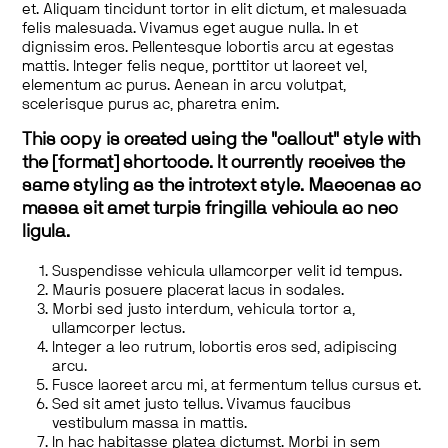
et. Aliquam tincidunt tortor in elit dictum, et malesuada
felis malesuada. Vivamus eget augue nulla. In et
dignissim eros. Pellentesque lobortis arcu at egestas
mattis. Integer felis neque, porttitor ut laoreet vel,
elementum ac purus. Aenean in arcu volutpat,
scelerisque purus ac, pharetra enim.
This copy is created using the "callout" style with
the [format] shortcode. It currently receives the
same styling as the introtext style. Maecenas ac
massa sit amet turpis fringilla vehicula ac nec
ligula.
Suspendisse vehicula ullamcorper velit id tempus.
Mauris posuere placerat lacus in sodales.
Morbi sed justo interdum, vehicula tortor a,
ullamcorper lectus.
Integer a leo rutrum, lobortis eros sed, adipiscing
arcu.
Fusce laoreet arcu mi, at fermentum tellus cursus et.
Sed sit amet justo tellus. Vivamus faucibus
vestibulum massa in mattis.
In hac habitasse platea dictumst. Morbi in sem