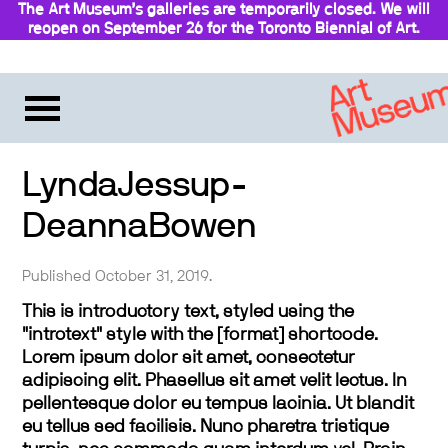
The Art Museum’s galleries are temporarily closed. We will
reopen on September 26 for the Toronto Biennial of Art.
Stay updated
LyndaJessup-
DeannaBowen
Published October 31, 2019.
This is introductory text, styled using the
"introtext" style with the [format] shortcode.
Lorem ipsum dolor sit amet, consectetur
adipiscing elit. Phasellus sit amet velit lectus. In
pellentesque dolor eu tempus lacinia. Ut blandit
eu tellus sed facilisis. Nunc pharetra tristique