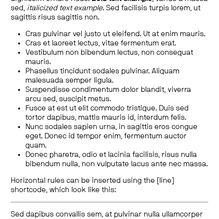
sed,
italicized text example
. Sed facilisis turpis lorem, ut
sagittis risus sagittis non.
Cras pulvinar vel justo ut eleifend. Ut at enim mauris.
Cras et laoreet lectus, vitae fermentum erat.
Vestibulum non bibendum lectus, non consequat
mauris.
Phasellus tincidunt sodales pulvinar. Aliquam
malesuada semper ligula.
Suspendisse condimentum dolor blandit, viverra
arcu sed, suscipit metus.
Fusce at est ut elit commodo tristique. Duis sed
tortor dapibus, mattis mauris id, interdum felis.
Nunc sodales sapien urna, in sagittis eros congue
eget. Donec id tempor enim, fermentum auctor
quam.
Donec pharetra, odio et lacinia facilisis, risus nulla
bibendum nulla, non vulputate lacus ante nec massa.
Horizontal rules can be inserted using the [line]
shortcode, which look like this:
Sed dapibus convallis sem, at pulvinar nulla ullamcorper