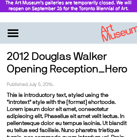
The Art Museum’s galleries are temporarily closed. We will
reopen on September 26 for the Toronto Biennial of Art.
Stay updated
2012 Douglas Walker
Opening Reception_Hero
Published July 5, 2016.
This is introductory text, styled using the
"introtext" style with the [format] shortcode.
Lorem ipsum dolor sit amet, consectetur
adipiscing elit. Phasellus sit amet velit lectus. In
pellentesque dolor eu tempus lacinia. Ut blandit
eu tellus sed facilisis. Nunc pharetra tristique