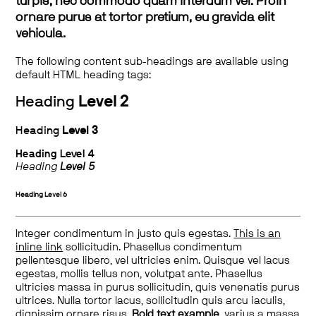
turpis, nec commodo quam interdum vel. Proin
ornare purus at tortor pretium, eu gravida elit
vehicula.
The following content sub-headings are available using
default HTML heading tags:
Heading
Level 2
Heading
Level 3
Heading
Level 4
Heading
Level 5
Heading
Level 6
Integer condimentum in justo quis egestas.
This is an
inline link
sollicitudin. Phasellus condimentum
pellentesque libero, vel ultricies enim. Quisque vel lacus
egestas, mollis tellus non, volutpat ante. Phasellus
ultricies massa in purus sollicitudin, quis venenatis purus
ultrices. Nulla tortor lacus, sollicitudin quis arcu iaculis,
dignissim ornare risus.
Bold text example
, varius a massa