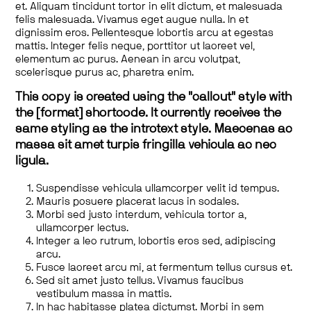
et. Aliquam tincidunt tortor in elit dictum, et malesuada
felis malesuada. Vivamus eget augue nulla. In et
dignissim eros. Pellentesque lobortis arcu at egestas
mattis. Integer felis neque, porttitor ut laoreet vel,
elementum ac purus. Aenean in arcu volutpat,
scelerisque purus ac, pharetra enim.
This copy is created using the "callout" style with
the [format] shortcode. It currently receives the
same styling as the introtext style. Maecenas ac
massa sit amet turpis fringilla vehicula ac nec
ligula.
Suspendisse vehicula ullamcorper velit id tempus.
Mauris posuere placerat lacus in sodales.
Morbi sed justo interdum, vehicula tortor a,
ullamcorper lectus.
Integer a leo rutrum, lobortis eros sed, adipiscing
arcu.
Fusce laoreet arcu mi, at fermentum tellus cursus et.
Sed sit amet justo tellus. Vivamus faucibus
vestibulum massa in mattis.
In hac habitasse platea dictumst. Morbi in sem