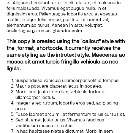
et. Aliquam tincidunt tortor in elit dictum, et malesuada
felis malesuada. Vivamus eget augue nulla. In et
dignissim eros. Pellentesque lobortis arcu at egestas
mattis. Integer felis neque, porttitor ut laoreet vel,
elementum ac purus. Aenean in arcu volutpat,
scelerisque purus ac, pharetra enim.
This copy is created using the "callout" style with
the [format] shortcode. It currently receives the
same styling as the introtext style. Maecenas ac
massa sit amet turpis fringilla vehicula ac nec
ligula.
Suspendisse vehicula ullamcorper velit id tempus.
Mauris posuere placerat lacus in sodales.
Morbi sed justo interdum, vehicula tortor a,
ullamcorper lectus.
Integer a leo rutrum, lobortis eros sed, adipiscing
arcu.
Fusce laoreet arcu mi, at fermentum tellus cursus et.
Sed sit amet justo tellus. Vivamus faucibus
vestibulum massa in mattis.
In hac habitasse platea dictumst. Morbi in sem