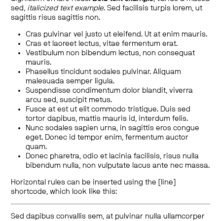
sed,
italicized text example
. Sed facilisis turpis lorem, ut
sagittis risus sagittis non.
Cras pulvinar vel justo ut eleifend. Ut at enim mauris.
Cras et laoreet lectus, vitae fermentum erat.
Vestibulum non bibendum lectus, non consequat
mauris.
Phasellus tincidunt sodales pulvinar. Aliquam
malesuada semper ligula.
Suspendisse condimentum dolor blandit, viverra
arcu sed, suscipit metus.
Fusce at est ut elit commodo tristique. Duis sed
tortor dapibus, mattis mauris id, interdum felis.
Nunc sodales sapien urna, in sagittis eros congue
eget. Donec id tempor enim, fermentum auctor
quam.
Donec pharetra, odio et lacinia facilisis, risus nulla
bibendum nulla, non vulputate lacus ante nec massa.
Horizontal rules can be inserted using the [line]
shortcode, which look like this:
Sed dapibus convallis sem, at pulvinar nulla ullamcorper