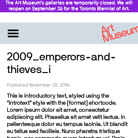
The Art Museum’s galleries are temporarily closed. We will
reopen on September 26 for the Toronto Biennial of Art.
Stay updated
2009_emperors-and-
thieves_i
Published November 28, 2016.
This is introductory text, styled using the
"introtext" style with the [format] shortcode.
Lorem ipsum dolor sit amet, consectetur
adipiscing elit. Phasellus sit amet velit lectus. In
pellentesque dolor eu tempus lacinia. Ut blandit
eu tellus sed facilisis. Nunc pharetra tristique