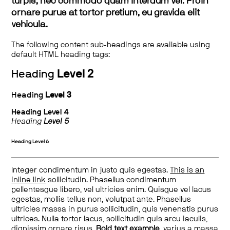
turpis, nec commodo quam interdum vel. Proin
ornare purus at tortor pretium, eu gravida elit
vehicula.
The following content sub-headings are available using
default HTML heading tags:
Heading
Level 2
Heading
Level 3
Heading
Level 4
Heading
Level 5
Heading
Level 6
Integer condimentum in justo quis egestas.
This is an
inline link
sollicitudin. Phasellus condimentum
pellentesque libero, vel ultricies enim. Quisque vel lacus
egestas, mollis tellus non, volutpat ante. Phasellus
ultricies massa in purus sollicitudin, quis venenatis purus
ultrices. Nulla tortor lacus, sollicitudin quis arcu iaculis,
dignissim ornare risus.
Bold text example
, varius a massa