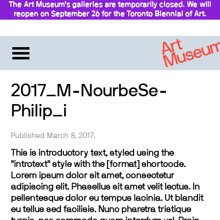
The Art Museum’s galleries are temporarily closed. We will
reopen on September 26 for the Toronto Biennial of Art.
Stay updated
2017_M-NourbeSe-
Philip_i
Published March 8, 2017.
This is introductory text, styled using the
"introtext" style with the [format] shortcode.
Lorem ipsum dolor sit amet, consectetur
adipiscing elit. Phasellus sit amet velit lectus. In
pellentesque dolor eu tempus lacinia. Ut blandit
eu tellus sed facilisis. Nunc pharetra tristique