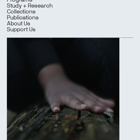
Programs
Study + Research
Collections
Publications
About Us
Support Us