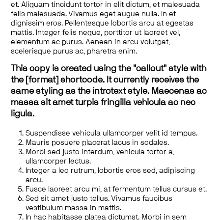
et. Aliquam tincidunt tortor in elit dictum, et malesuada
felis malesuada. Vivamus eget augue nulla. In et
dignissim eros. Pellentesque lobortis arcu at egestas
mattis. Integer felis neque, porttitor ut laoreet vel,
elementum ac purus. Aenean in arcu volutpat,
scelerisque purus ac, pharetra enim.
This copy is created using the "callout" style with
the [format] shortcode. It currently receives the
same styling as the introtext style. Maecenas ac
massa sit amet turpis fringilla vehicula ac nec
ligula.
Suspendisse vehicula ullamcorper velit id tempus.
Mauris posuere placerat lacus in sodales.
Morbi sed justo interdum, vehicula tortor a,
ullamcorper lectus.
Integer a leo rutrum, lobortis eros sed, adipiscing
arcu.
Fusce laoreet arcu mi, at fermentum tellus cursus et.
Sed sit amet justo tellus. Vivamus faucibus
vestibulum massa in mattis.
In hac habitasse platea dictumst. Morbi in sem