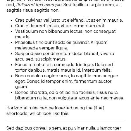
sed,
italicized text example
. Sed facilisis turpis lorem, ut
sagittis risus sagittis non.
Cras pulvinar vel justo ut eleifend. Ut at enim mauris.
Cras et laoreet lectus, vitae fermentum erat.
Vestibulum non bibendum lectus, non consequat
mauris.
Phasellus tincidunt sodales pulvinar. Aliquam
malesuada semper ligula.
Suspendisse condimentum dolor blandit, viverra
arcu sed, suscipit metus.
Fusce at est ut elit commodo tristique. Duis sed
tortor dapibus, mattis mauris id, interdum felis.
Nunc sodales sapien urna, in sagittis eros congue
eget. Donec id tempor enim, fermentum auctor
quam.
Donec pharetra, odio et lacinia facilisis, risus nulla
bibendum nulla, non vulputate lacus ante nec massa.
Horizontal rules can be inserted using the [line]
shortcode, which look like this:
Sed dapibus convallis sem, at pulvinar nulla ullamcorper