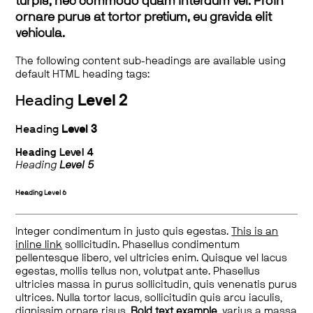
turpis, nec commodo quam interdum vel. Proin
ornare purus at tortor pretium, eu gravida elit
vehicula.
The following content sub-headings are available using
default HTML heading tags:
Heading
Level 2
Heading
Level 3
Heading
Level 4
Heading
Level 5
Heading
Level 6
Integer condimentum in justo quis egestas.
This is an
inline link
sollicitudin. Phasellus condimentum
pellentesque libero, vel ultricies enim. Quisque vel lacus
egestas, mollis tellus non, volutpat ante. Phasellus
ultricies massa in purus sollicitudin, quis venenatis purus
ultrices. Nulla tortor lacus, sollicitudin quis arcu iaculis,
dignissim ornare risus.
Bold text example
, varius a massa