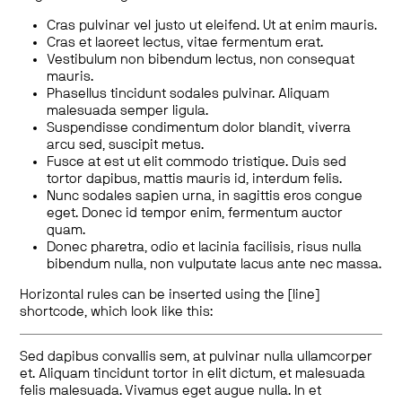
Cras pulvinar vel justo ut eleifend. Ut at enim mauris.
Cras et laoreet lectus, vitae fermentum erat.
Vestibulum non bibendum lectus, non consequat
mauris.
Phasellus tincidunt sodales pulvinar. Aliquam
malesuada semper ligula.
Suspendisse condimentum dolor blandit, viverra
arcu sed, suscipit metus.
Fusce at est ut elit commodo tristique. Duis sed
tortor dapibus, mattis mauris id, interdum felis.
Nunc sodales sapien urna, in sagittis eros congue
eget. Donec id tempor enim, fermentum auctor
quam.
Donec pharetra, odio et lacinia facilisis, risus nulla
bibendum nulla, non vulputate lacus ante nec massa.
Horizontal rules can be inserted using the [line]
shortcode, which look like this:
Sed dapibus convallis sem, at pulvinar nulla ullamcorper
et. Aliquam tincidunt tortor in elit dictum, et malesuada
felis malesuada. Vivamus eget augue nulla. In et