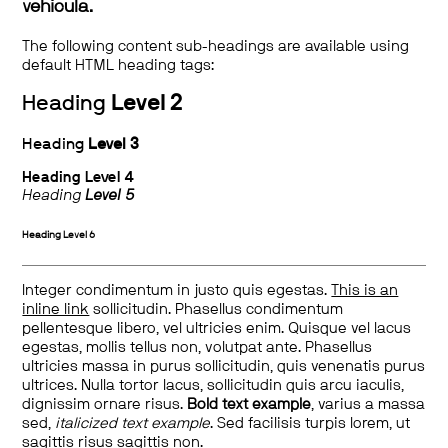
vehicula.
The following content sub-headings are available using
default HTML heading tags:
Heading
Level 2
Heading
Level 3
Heading
Level 4
Heading
Level 5
Heading
Level 6
Integer condimentum in justo quis egestas.
This is an
inline link
sollicitudin. Phasellus condimentum
pellentesque libero, vel ultricies enim. Quisque vel lacus
egestas, mollis tellus non, volutpat ante. Phasellus
ultricies massa in purus sollicitudin, quis venenatis purus
ultrices. Nulla tortor lacus, sollicitudin quis arcu iaculis,
dignissim ornare risus.
Bold text example
, varius a massa
sed,
italicized text example
. Sed facilisis turpis lorem, ut
sagittis risus sagittis non.