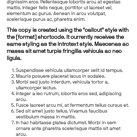
dignissim eros. Pellentesque lobortis arcu at egestas
mattis. Integer felis neque, porttitor ut laoreet vel,
elementum ac purus. Aenean in arcu volutpat,
scelerisque purus ac, pharetra enim.
This copy is created using the "callout" style with
the [format] shortcode. It currently receives the
same styling as the introtext style. Maecenas ac
massa sit amet turpis fringilla vehicula ac nec
ligula.
Suspendisse vehicula ullamcorper velit id tempus.
Mauris posuere placerat lacus in sodales.
Morbi sed justo interdum, vehicula tortor a,
ullamcorper lectus.
Integer a leo rutrum, lobortis eros sed, adipiscing
arcu.
Fusce laoreet arcu mi, at fermentum tellus cursus et.
Sed sit amet justo tellus. Vivamus faucibus
vestibulum massa in mattis.
In hac habitasse platea dictumst. Morbi in sem
ornare ante pharetra scelerisque mattis sit amet
arcu.