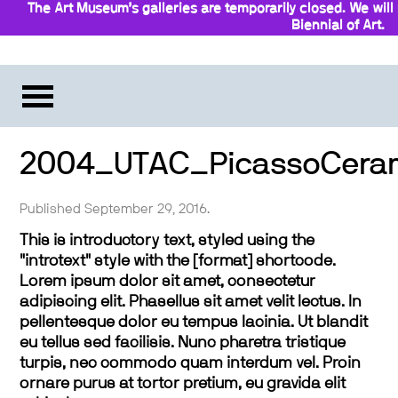
The Art Museum’s galleries are temporarily closed. We wil
Biennial of Art.
Stay updated
2004_UTAC_PicassoCera
Published September 29, 2016.
This is introductory text, styled using the
"introtext" style with the [format] shortcode.
Lorem ipsum dolor sit amet, consectetur
adipiscing elit. Phasellus sit amet velit lectus. In
pellentesque dolor eu tempus lacinia. Ut blandit
eu tellus sed facilisis. Nunc pharetra tristique
turpis, nec commodo quam interdum vel. Proin
ornare purus at tortor pretium, eu gravida elit