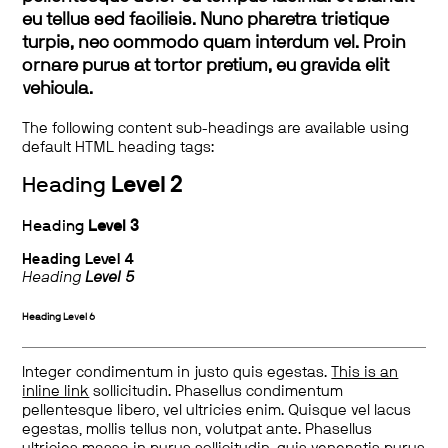
eu tellus sed facilisis. Nunc pharetra tristique
turpis, nec commodo quam interdum vel. Proin
ornare purus at tortor pretium, eu gravida elit
vehicula.
The following content sub-headings are available using
default HTML heading tags:
Heading
Level 2
Heading
Level 3
Heading
Level 4
Heading
Level 5
Heading
Level 6
Integer condimentum in justo quis egestas.
This is an
inline link
sollicitudin. Phasellus condimentum
pellentesque libero, vel ultricies enim. Quisque vel lacus
egestas, mollis tellus non, volutpat ante. Phasellus