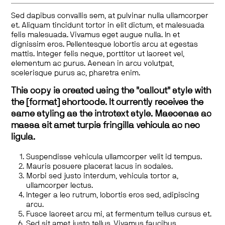
Sed dapibus convallis sem, at pulvinar nulla ullamcorper
et. Aliquam tincidunt tortor in elit dictum, et malesuada
felis malesuada. Vivamus eget augue nulla. In et
dignissim eros. Pellentesque lobortis arcu at egestas
mattis. Integer felis neque, porttitor ut laoreet vel,
elementum ac purus. Aenean in arcu volutpat,
scelerisque purus ac, pharetra enim.
This copy is created using the "callout" style with
the [format] shortcode. It currently receives the
same styling as the introtext style. Maecenas ac
massa sit amet turpis fringilla vehicula ac nec
ligula.
Suspendisse vehicula ullamcorper velit id tempus.
Mauris posuere placerat lacus in sodales.
Morbi sed justo interdum, vehicula tortor a,
ullamcorper lectus.
Integer a leo rutrum, lobortis eros sed, adipiscing
arcu.
Fusce laoreet arcu mi, at fermentum tellus cursus et.
Sed sit amet justo tellus. Vivamus faucibus