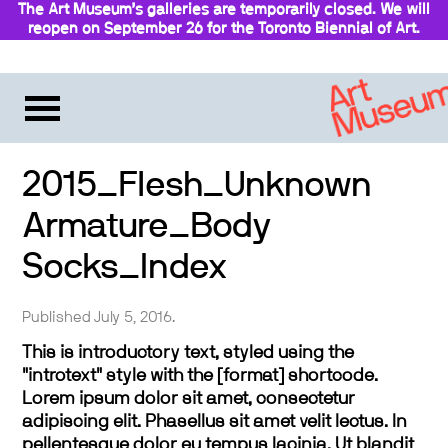
The Art Museum’s galleries are temporarily closed. We will
reopen on September 26 for the Toronto Biennial of Art.
Stay updated
2015_Flesh_Unknown
Armature_Body
Socks_Index
Published July 5, 2016.
This is introductory text, styled using the
"introtext" style with the [format] shortcode.
Lorem ipsum dolor sit amet, consectetur
adipiscing elit. Phasellus sit amet velit lectus. In
pellentesque dolor eu tempus lacinia. Ut blandit