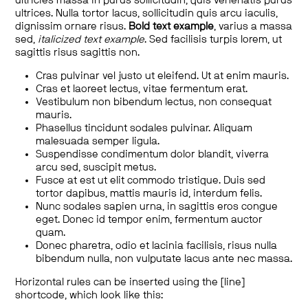
ultricies massa in purus sollicitudin, quis venenatis purus
ultrices. Nulla tortor lacus, sollicitudin quis arcu iaculis,
dignissim ornare risus.
Bold text example
, varius a massa
sed,
italicized text example
. Sed facilisis turpis lorem, ut
sagittis risus sagittis non.
Cras pulvinar vel justo ut eleifend. Ut at enim mauris.
Cras et laoreet lectus, vitae fermentum erat.
Vestibulum non bibendum lectus, non consequat
mauris.
Phasellus tincidunt sodales pulvinar. Aliquam
malesuada semper ligula.
Suspendisse condimentum dolor blandit, viverra
arcu sed, suscipit metus.
Fusce at est ut elit commodo tristique. Duis sed
tortor dapibus, mattis mauris id, interdum felis.
Nunc sodales sapien urna, in sagittis eros congue
eget. Donec id tempor enim, fermentum auctor
quam.
Donec pharetra, odio et lacinia facilisis, risus nulla
bibendum nulla, non vulputate lacus ante nec massa.
Horizontal rules can be inserted using the [line]
shortcode, which look like this: