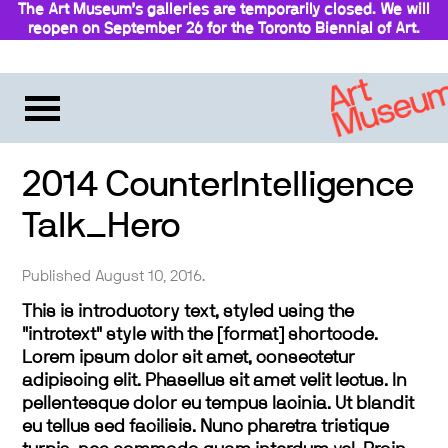
The Art Museum’s galleries are temporarily closed. We will
reopen on September 26 for the Toronto Biennial of Art.
Stay updated
2014 CounterIntelligence
Talk_Hero
Published August 10, 2016.
This is introductory text, styled using the
"introtext" style with the [format] shortcode.
Lorem ipsum dolor sit amet, consectetur
adipiscing elit. Phasellus sit amet velit lectus. In
pellentesque dolor eu tempus lacinia. Ut blandit
eu tellus sed facilisis. Nunc pharetra tristique