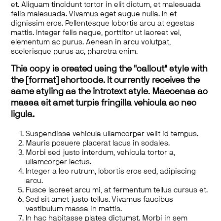
et. Aliquam tincidunt tortor in elit dictum, et malesuada
felis malesuada. Vivamus eget augue nulla. In et
dignissim eros. Pellentesque lobortis arcu at egestas
mattis. Integer felis neque, porttitor ut laoreet vel,
elementum ac purus. Aenean in arcu volutpat,
scelerisque purus ac, pharetra enim.
This copy is created using the "callout" style with
the [format] shortcode. It currently receives the
same styling as the introtext style. Maecenas ac
massa sit amet turpis fringilla vehicula ac nec
ligula.
Suspendisse vehicula ullamcorper velit id tempus.
Mauris posuere placerat lacus in sodales.
Morbi sed justo interdum, vehicula tortor a,
ullamcorper lectus.
Integer a leo rutrum, lobortis eros sed, adipiscing
arcu.
Fusce laoreet arcu mi, at fermentum tellus cursus et.
Sed sit amet justo tellus. Vivamus faucibus
vestibulum massa in mattis.
In hac habitasse platea dictumst. Morbi in sem