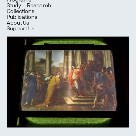
Programs
Study + Research
Collections
Publications
About Us
Support Us