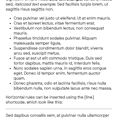
sed,
italicized text example
. Sed facilisis turpis lorem, ut
sagittis risus sagittis non.
Cras pulvinar vel justo ut eleifend. Ut at enim mauris.
Cras et laoreet lectus, vitae fermentum erat.
Vestibulum non bibendum lectus, non consequat
mauris.
Phasellus tincidunt sodales pulvinar. Aliquam
malesuada semper ligula.
Suspendisse condimentum dolor blandit, viverra
arcu sed, suscipit metus.
Fusce at est ut elit commodo tristique. Duis sed
tortor dapibus, mattis mauris id, interdum felis.
Nunc sodales sapien urna, in sagittis eros congue
eget. Donec id tempor enim, fermentum auctor
quam.
Donec pharetra, odio et lacinia facilisis, risus nulla
bibendum nulla, non vulputate lacus ante nec massa.
Horizontal rules can be inserted using the [line]
shortcode, which look like this:
Sed dapibus convallis sem, at pulvinar nulla ullamcorper