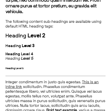
turpis, nec commodo quam interdum vel. Proin
ornare purus at tortor pretium, eu gravida elit
vehicula.
The following content sub-headings are available using
default HTML heading tags:
Heading
Level 2
Heading
Level 3
Heading
Level 4
Heading
Level 5
Heading
Level 6
Integer condimentum in justo quis egestas.
This is an
inline link
sollicitudin. Phasellus condimentum
pellentesque libero, vel ultricies enim. Quisque vel lacus
egestas, mollis tellus non, volutpat ante. Phasellus
ultricies massa in purus sollicitudin, quis venenatis purus
ultrices. Nulla tortor lacus, sollicitudin quis arcu iaculis,
dignissim ornare risus.
Bold text example
, varius a massa