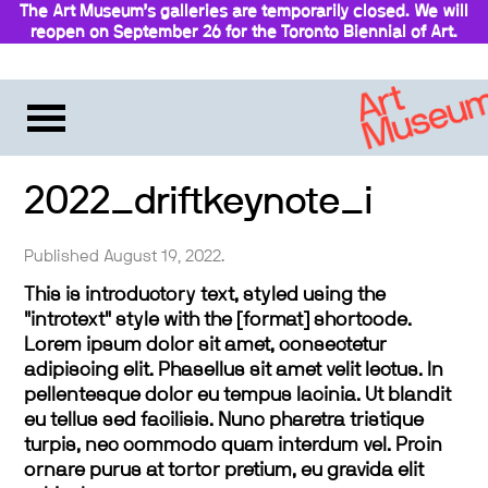
The Art Museum’s galleries are temporarily closed. We will
reopen on September 26 for the Toronto Biennial of Art.
2022_driftkeynote_i
Published August 19, 2022.
This is introductory text, styled using the
"introtext" style with the [format] shortcode.
Lorem ipsum dolor sit amet, consectetur
adipiscing elit. Phasellus sit amet velit lectus. In
pellentesque dolor eu tempus lacinia. Ut blandit
eu tellus sed facilisis. Nunc pharetra tristique
turpis, nec commodo quam interdum vel. Proin
ornare purus at tortor pretium, eu gravida elit