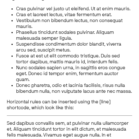
Cras pulvinar vel justo ut eleifend. Ut at enim mauris.
Cras et laoreet lectus, vitae fermentum erat.
Vestibulum non bibendum lectus, non consequat
mauris.
Phasellus tincidunt sodales pulvinar. Aliquam
malesuada semper ligula.
Suspendisse condimentum dolor blandit, viverra
arcu sed, suscipit metus.
Fusce at est ut elit commodo tristique. Duis sed
tortor dapibus, mattis mauris id, interdum felis.
Nunc sodales sapien urna, in sagittis eros congue
eget. Donec id tempor enim, fermentum auctor
quam.
Donec pharetra, odio et lacinia facilisis, risus nulla
bibendum nulla, non vulputate lacus ante nec massa.
Horizontal rules can be inserted using the [line]
shortcode, which look like this:
Sed dapibus convallis sem, at pulvinar nulla ullamcorper
et. Aliquam tincidunt tortor in elit dictum, et malesuada
felis malesuada. Vivamus eget augue nulla. In et