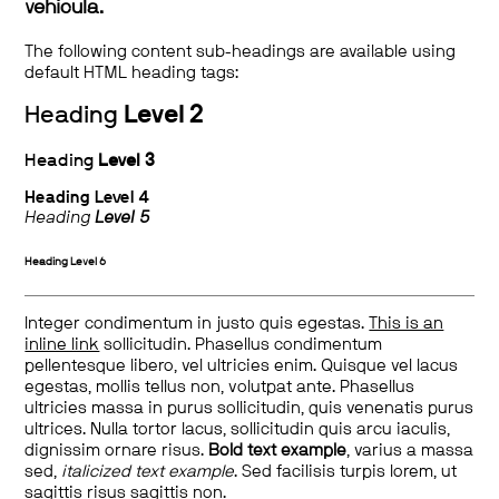
vehicula.
The following content sub-headings are available using
default HTML heading tags:
Heading
Level 2
Heading
Level 3
Heading
Level 4
Heading
Level 5
Heading
Level 6
Integer condimentum in justo quis egestas.
This is an
inline link
sollicitudin. Phasellus condimentum
pellentesque libero, vel ultricies enim. Quisque vel lacus
egestas, mollis tellus non, volutpat ante. Phasellus
ultricies massa in purus sollicitudin, quis venenatis purus
ultrices. Nulla tortor lacus, sollicitudin quis arcu iaculis,
dignissim ornare risus.
Bold text example
, varius a massa
sed,
italicized text example
. Sed facilisis turpis lorem, ut
sagittis risus sagittis non.