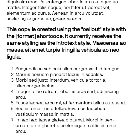
dignissim eros. Pellentesque lobortis arcu at egestas
mattis. Integer felis neque, porttitor ut laoreet vel,
elementum ac purus. Aenean in arcu volutpat,
scelerisque purus ac, pharetra enim.
This copy is created using the "callout" style with
the [format] shortcode. It currently receives the
same styling as the introtext style. Maecenas ac
massa sit amet turpis fringilla vehicula ac nec
ligula.
Suspendisse vehicula ullamcorper velit id tempus.
Mauris posuere placerat lacus in sodales.
Morbi sed justo interdum, vehicula tortor a,
ullamcorper lectus.
Integer a leo rutrum, lobortis eros sed, adipiscing
arcu.
Fusce laoreet arcu mi, at fermentum tellus cursus et.
Sed sit amet justo tellus. Vivamus faucibus
vestibulum massa in mattis.
In hac habitasse platea dictumst. Morbi in sem
ornare ante pharetra scelerisque mattis sit amet
arcu.