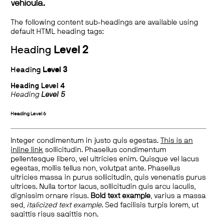
vehicula.
The following content sub-headings are available using
default HTML heading tags:
Heading
Level 2
Heading
Level 3
Heading
Level 4
Heading
Level 5
Heading
Level 6
Integer condimentum in justo quis egestas.
This is an
inline link
sollicitudin. Phasellus condimentum
pellentesque libero, vel ultricies enim. Quisque vel lacus
egestas, mollis tellus non, volutpat ante. Phasellus
ultricies massa in purus sollicitudin, quis venenatis purus
ultrices. Nulla tortor lacus, sollicitudin quis arcu iaculis,
dignissim ornare risus.
Bold text example
, varius a massa
sed,
italicized text example
. Sed facilisis turpis lorem, ut
sagittis risus sagittis non.