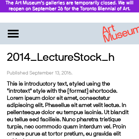
The Art Museum’s galleries are temporarily closed. We will
reopen on September 26 for the Toronto Biennial of Art.
Stay updated
2014_LectureStock_h
Published September 13, 2016.
This is introductory text, styled using the
"introtext" style with the [format] shortcode.
Lorem ipsum dolor sit amet, consectetur
adipiscing elit. Phasellus sit amet velit lectus. In
pellentesque dolor eu tempus lacinia. Ut blandit
eu tellus sed facilisis. Nunc pharetra tristique
turpis, nec commodo quam interdum vel. Proin
ornare purus at tortor pretium, eu gravida elit