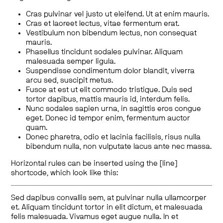
Cras pulvinar vel justo ut eleifend. Ut at enim mauris.
Cras et laoreet lectus, vitae fermentum erat.
Vestibulum non bibendum lectus, non consequat
mauris.
Phasellus tincidunt sodales pulvinar. Aliquam
malesuada semper ligula.
Suspendisse condimentum dolor blandit, viverra
arcu sed, suscipit metus.
Fusce at est ut elit commodo tristique. Duis sed
tortor dapibus, mattis mauris id, interdum felis.
Nunc sodales sapien urna, in sagittis eros congue
eget. Donec id tempor enim, fermentum auctor
quam.
Donec pharetra, odio et lacinia facilisis, risus nulla
bibendum nulla, non vulputate lacus ante nec massa.
Horizontal rules can be inserted using the [line]
shortcode, which look like this:
Sed dapibus convallis sem, at pulvinar nulla ullamcorper
et. Aliquam tincidunt tortor in elit dictum, et malesuada
felis malesuada. Vivamus eget augue nulla. In et