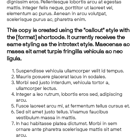
dignissim eros. Pellentesque lobortis arcu at egestas
mattis. Integer felis neque, porttitor ut laoreet vel,
elementum ac purus. Aenean in arcu volutpat,
scelerisque purus ac, pharetra enim.
This copy is created using the "callout" style with
the [format] shortcode. It currently receives the
same styling as the introtext style. Maecenas ac
massa sit amet turpis fringilla vehicula ac nec
ligula.
Suspendisse vehicula ullamcorper velit id tempus.
Mauris posuere placerat lacus in sodales.
Morbi sed justo interdum, vehicula tortor a,
ullamcorper lectus.
Integer a leo rutrum, lobortis eros sed, adipiscing
arcu.
Fusce laoreet arcu mi, at fermentum tellus cursus et.
Sed sit amet justo tellus. Vivamus faucibus
vestibulum massa in mattis.
In hac habitasse platea dictumst. Morbi in sem
ornare ante pharetra scelerisque mattis sit amet
arcu.