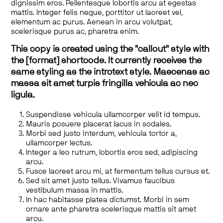
dignissim eros. Pellentesque lobortis arcu at egestas
mattis. Integer felis neque, porttitor ut laoreet vel,
elementum ac purus. Aenean in arcu volutpat,
scelerisque purus ac, pharetra enim.
This copy is created using the "callout" style with
the [format] shortcode. It currently receives the
same styling as the introtext style. Maecenas ac
massa sit amet turpis fringilla vehicula ac nec
ligula.
Suspendisse vehicula ullamcorper velit id tempus.
Mauris posuere placerat lacus in sodales.
Morbi sed justo interdum, vehicula tortor a,
ullamcorper lectus.
Integer a leo rutrum, lobortis eros sed, adipiscing
arcu.
Fusce laoreet arcu mi, at fermentum tellus cursus et.
Sed sit amet justo tellus. Vivamus faucibus
vestibulum massa in mattis.
In hac habitasse platea dictumst. Morbi in sem
ornare ante pharetra scelerisque mattis sit amet
arcu.