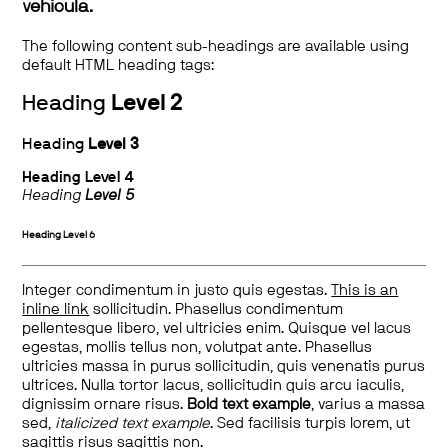
vehicula.
The following content sub-headings are available using
default HTML heading tags:
Heading
Level 2
Heading
Level 3
Heading
Level 4
Heading
Level 5
Heading
Level 6
Integer condimentum in justo quis egestas.
This is an
inline link
sollicitudin. Phasellus condimentum
pellentesque libero, vel ultricies enim. Quisque vel lacus
egestas, mollis tellus non, volutpat ante. Phasellus
ultricies massa in purus sollicitudin, quis venenatis purus
ultrices. Nulla tortor lacus, sollicitudin quis arcu iaculis,
dignissim ornare risus.
Bold text example
, varius a massa
sed,
italicized text example
. Sed facilisis turpis lorem, ut
sagittis risus sagittis non.