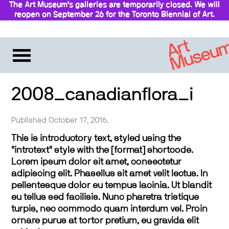
The Art Museum’s galleries are temporarily closed. We will
reopen on September 26 for the Toronto Biennial of Art.
Stay updated
2008_canadianflora_i
Published October 17, 2016.
This is introductory text, styled using the
"introtext" style with the [format] shortcode.
Lorem ipsum dolor sit amet, consectetur
adipiscing elit. Phasellus sit amet velit lectus. In
pellentesque dolor eu tempus lacinia. Ut blandit
eu tellus sed facilisis. Nunc pharetra tristique
turpis, nec commodo quam interdum vel. Proin
ornare purus at tortor pretium, eu gravida elit