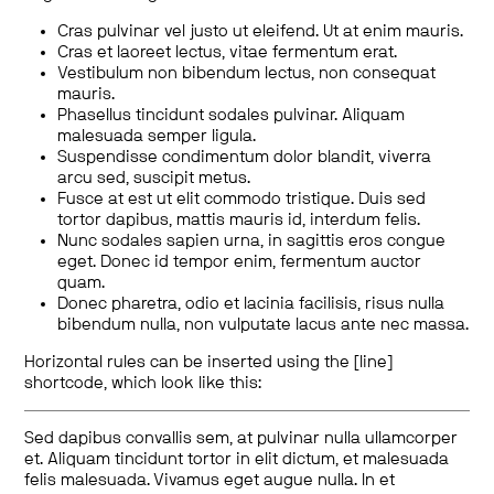
Cras pulvinar vel justo ut eleifend. Ut at enim mauris.
Cras et laoreet lectus, vitae fermentum erat.
Vestibulum non bibendum lectus, non consequat
mauris.
Phasellus tincidunt sodales pulvinar. Aliquam
malesuada semper ligula.
Suspendisse condimentum dolor blandit, viverra
arcu sed, suscipit metus.
Fusce at est ut elit commodo tristique. Duis sed
tortor dapibus, mattis mauris id, interdum felis.
Nunc sodales sapien urna, in sagittis eros congue
eget. Donec id tempor enim, fermentum auctor
quam.
Donec pharetra, odio et lacinia facilisis, risus nulla
bibendum nulla, non vulputate lacus ante nec massa.
Horizontal rules can be inserted using the [line]
shortcode, which look like this:
Sed dapibus convallis sem, at pulvinar nulla ullamcorper
et. Aliquam tincidunt tortor in elit dictum, et malesuada
felis malesuada. Vivamus eget augue nulla. In et