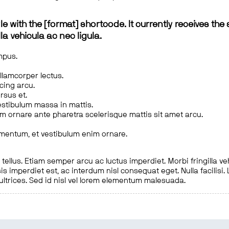
le with the [format] shortcode. It currently receives the 
a vehicula ac nec ligula.
mpus.
ullamcorper lectus.
scing arcu.
rsus et.
estibulum massa in mattis.
em ornare ante pharetra scelerisque mattis sit amet arcu.
imentum, et vestibulum enim ornare.
ellus. Etiam semper arcu ac luctus imperdiet. Morbi fringilla ve
is imperdiet est, ac interdum nisl consequat eget. Nulla facilisi
 ultrices. Sed id nisl vel lorem elementum malesuada.