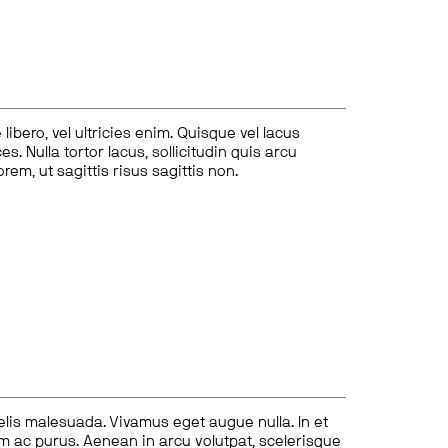
ibero, vel ultricies enim. Quisque vel lacus
s. Nulla tortor lacus, sollicitudin quis arcu
lorem, ut sagittis risus sagittis non.
felis malesuada. Vivamus eget augue nulla. In et
tum ac purus. Aenean in arcu volutpat, scelerisque