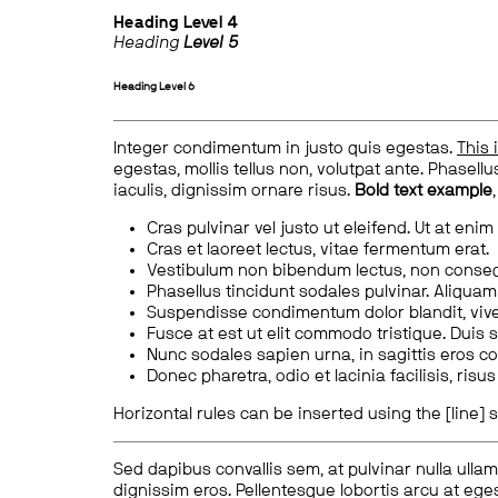
Heading
Level 4
Heading
Level 5
Heading
Level 6
Integer condimentum in justo quis egestas.
This 
egestas, mollis tellus non, volutpat ante. Phasellus
iaculis, dignissim ornare risus.
Bold text example
Cras pulvinar vel justo ut eleifend. Ut at enim
Cras et laoreet lectus, vitae fermentum erat.
Vestibulum non bibendum lectus, non conse
Phasellus tincidunt sodales pulvinar. Aliqua
Suspendisse condimentum dolor blandit, vive
Fusce at est ut elit commodo tristique. Duis s
Nunc sodales sapien urna, in sagittis eros 
Donec pharetra, odio et lacinia facilisis, ris
Horizontal rules can be inserted using the [line] s
Sed dapibus convallis sem, at pulvinar nulla ullam
dignissim eros. Pellentesque lobortis arcu at eges