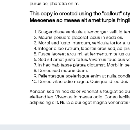
purus ac, pharetra enim.
This copy is created using the "callout" sty
Maecenas ac massa sit amet turpis fringill
Suspendisse vehicula ullamcorper velit id te
Mauris posuere placerat lacus in sodales.
Morbi sed justo interdum, vehicula tortor a, 
Integer a leo rutrum, lobortis eros sed, adipi
Fusce laoreet arcu mi, at fermentum tellus cu
Sed sit amet justo tellus. Vivamus faucibus v
In hac habitasse platea dictumst. Morbi in s
Donec sed mauris diam.
Pellentesque scelerisque enim ut nulla cond
Donec vitae odio magna. Quisque id leo dui.
Aenean sed mi nec dolor venenatis feugiat ac eu t
eleifend leo. Vivamus in massa odio. Donec facilis
adipiscing elit. Nulla a dui eget magna venenatis