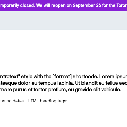
mporarily closed. We will reopen on September 26 for the Toront
 "introtext" style with the [format] shortcode. Lorem ip
lentesque dolor eu tempus lacinia. Ut blandit eu tellus sed
e purus at tortor pretium, eu gravida elit vehicula.
 using default HTML heading tags: