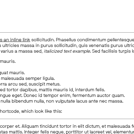
is an inline link
sollicitudin. Phasellus condimentum pellentesque l
 ultricies massa in purus sollicitudin, quis venenatis purus ultrice
, varius a massa sed,
italicized text example
. Sed facilisis turpis 
 mauris.
quat mauris.
m malesuada semper ligula.
rra arcu sed, suscipit metus.
ed tortor dapibus, mattis mauris id, interdum felis.
congue eget. Donec id tempor enim, fermentum auctor quam.
us nulla bibendum nulla, non vulputate lacus ante nec massa.
hortcode, which look like this:
corper et. Aliquam tincidunt tortor in elit dictum, et malesuada 
tas mattis. Integer felis neque, porttitor ut laoreet vel, elemen