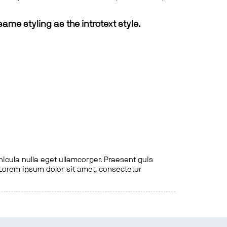
same styling as the introtext style.
hicula nulla eget ullamcorper. Praesent quis
. Lorem ipsum dolor sit amet, consectetur