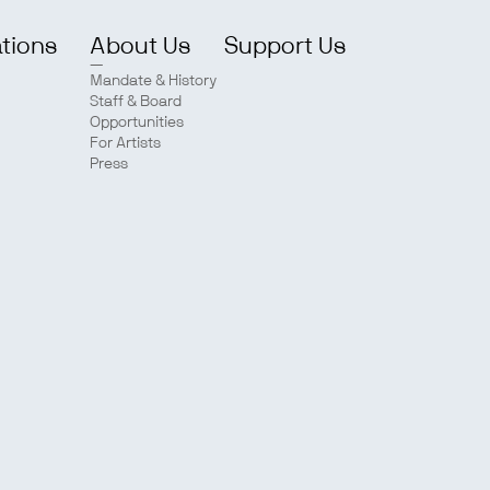
ations
About Us
Support Us
Mandate & History
Staff & Board
Opportunities
For Artists
Press