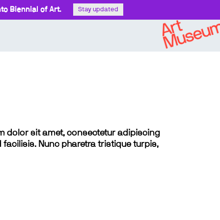
o Biennial of Art.
Stay updated
sum dolor sit amet, consectetur adipiscing
 facilisis. Nunc pharetra tristique turpis,