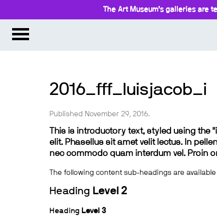
The Art Museum’s galleries are te
2016_fff_luisjacob_i
Published November 29, 2016.
This is introductory text, styled using the
elit. Phasellus sit amet velit lectus. In pel
nec commodo quam interdum vel. Proin ornar
The following content sub-headings are available
Heading
Level 2
Heading
Level 3