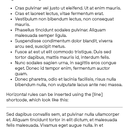
Cras pulvinar vel justo ut eleifend. Ut at enim mauris.
Cras et laoreet lectus, vitae fermentum erat.
Vestibulum non bibendum lectus, non consequat
mauris.
Phasellus tincidunt sodales pulvinar. Aliquam
malesuada semper ligula.
Suspendisse condimentum dolor blandit, viverra
arcu sed, suscipit metus.
Fusce at est ut elit commodo tristique. Duis sed
tortor dapibus, mattis mauris id, interdum felis.
Nunc sodales sapien urna, in sagittis eros congue
eget. Donec id tempor enim, fermentum auctor
quam.
Donec pharetra, odio et lacinia facilisis, risus nulla
bibendum nulla, non vulputate lacus ante nec massa.
Horizontal rules can be inserted using the [line]
shortcode, which look like this:
Sed dapibus convallis sem, at pulvinar nulla ullamcorper
et. Aliquam tincidunt tortor in elit dictum, et malesuada
felis malesuada. Vivamus eget augue nulla. In et