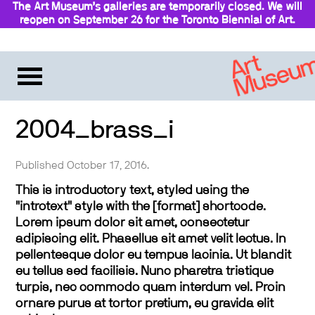
The Art Museum’s galleries are temporarily closed. We will
reopen on September 26 for the Toronto Biennial of Art.
Stay updated
2004_brass_i
Published October 17, 2016.
This is introductory text, styled using the
"introtext" style with the [format] shortcode.
Lorem ipsum dolor sit amet, consectetur
adipiscing elit. Phasellus sit amet velit lectus. In
pellentesque dolor eu tempus lacinia. Ut blandit
eu tellus sed facilisis. Nunc pharetra tristique
turpis, nec commodo quam interdum vel. Proin
ornare purus at tortor pretium, eu gravida elit