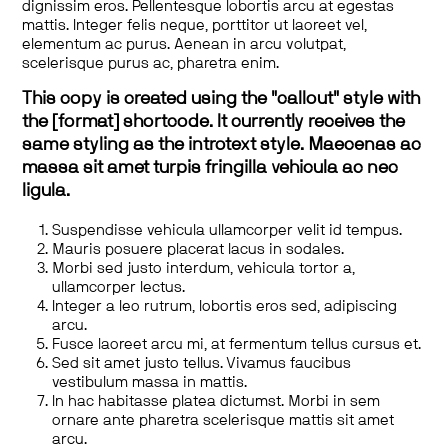
dignissim eros. Pellentesque lobortis arcu at egestas
mattis. Integer felis neque, porttitor ut laoreet vel,
elementum ac purus. Aenean in arcu volutpat,
scelerisque purus ac, pharetra enim.
This copy is created using the "callout" style with
the [format] shortcode. It currently receives the
same styling as the introtext style. Maecenas ac
massa sit amet turpis fringilla vehicula ac nec
ligula.
Suspendisse vehicula ullamcorper velit id tempus.
Mauris posuere placerat lacus in sodales.
Morbi sed justo interdum, vehicula tortor a,
ullamcorper lectus.
Integer a leo rutrum, lobortis eros sed, adipiscing
arcu.
Fusce laoreet arcu mi, at fermentum tellus cursus et.
Sed sit amet justo tellus. Vivamus faucibus
vestibulum massa in mattis.
In hac habitasse platea dictumst. Morbi in sem
ornare ante pharetra scelerisque mattis sit amet
arcu.