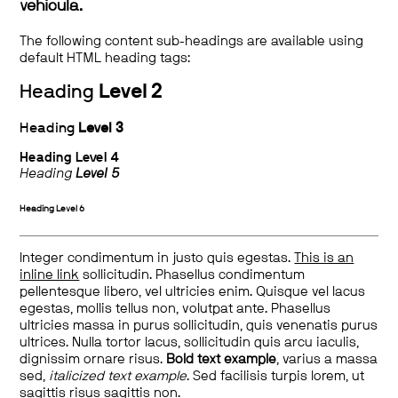
vehicula.
The following content sub-headings are available using
default HTML heading tags:
Heading
Level 2
Heading
Level 3
Heading
Level 4
Heading
Level 5
Heading
Level 6
Integer condimentum in justo quis egestas.
This is an
inline link
sollicitudin. Phasellus condimentum
pellentesque libero, vel ultricies enim. Quisque vel lacus
egestas, mollis tellus non, volutpat ante. Phasellus
ultricies massa in purus sollicitudin, quis venenatis purus
ultrices. Nulla tortor lacus, sollicitudin quis arcu iaculis,
dignissim ornare risus.
Bold text example
, varius a massa
sed,
italicized text example
. Sed facilisis turpis lorem, ut
sagittis risus sagittis non.