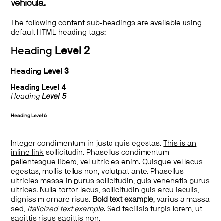
vehicula.
The following content sub-headings are available using
default HTML heading tags:
Heading
Level 2
Heading
Level 3
Heading
Level 4
Heading
Level 5
Heading
Level 6
Integer condimentum in justo quis egestas.
This is an
inline link
sollicitudin. Phasellus condimentum
pellentesque libero, vel ultricies enim. Quisque vel lacus
egestas, mollis tellus non, volutpat ante. Phasellus
ultricies massa in purus sollicitudin, quis venenatis purus
ultrices. Nulla tortor lacus, sollicitudin quis arcu iaculis,
dignissim ornare risus.
Bold text example
, varius a massa
sed,
italicized text example
. Sed facilisis turpis lorem, ut
sagittis risus sagittis non.