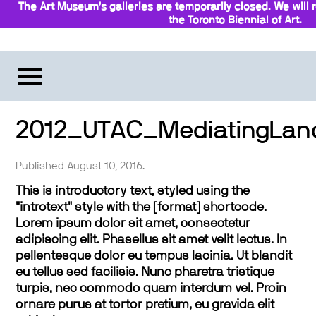
The Art Museum’s galleries are temporarily closed. We will
the Toronto Biennial of Art.
Stay updated
2012_UTAC_MediatingLan
Published August 10, 2016.
This is introductory text, styled using the
"introtext" style with the [format] shortcode.
Lorem ipsum dolor sit amet, consectetur
adipiscing elit. Phasellus sit amet velit lectus. In
pellentesque dolor eu tempus lacinia. Ut blandit
eu tellus sed facilisis. Nunc pharetra tristique
turpis, nec commodo quam interdum vel. Proin
ornare purus at tortor pretium, eu gravida elit