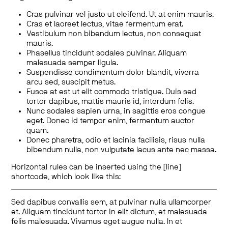
Cras pulvinar vel justo ut eleifend. Ut at enim mauris.
Cras et laoreet lectus, vitae fermentum erat.
Vestibulum non bibendum lectus, non consequat
mauris.
Phasellus tincidunt sodales pulvinar. Aliquam
malesuada semper ligula.
Suspendisse condimentum dolor blandit, viverra
arcu sed, suscipit metus.
Fusce at est ut elit commodo tristique. Duis sed
tortor dapibus, mattis mauris id, interdum felis.
Nunc sodales sapien urna, in sagittis eros congue
eget. Donec id tempor enim, fermentum auctor
quam.
Donec pharetra, odio et lacinia facilisis, risus nulla
bibendum nulla, non vulputate lacus ante nec massa.
Horizontal rules can be inserted using the [line]
shortcode, which look like this:
Sed dapibus convallis sem, at pulvinar nulla ullamcorper
et. Aliquam tincidunt tortor in elit dictum, et malesuada
felis malesuada. Vivamus eget augue nulla. In et