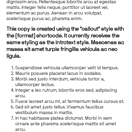
dignissim eros. Pellentesque lobortis arcu at egestas
mattis. Integer felis neque, porttitor ut laoreet vel,
elementum ac purus. Aenean in arcu volutpat,
scelerisque purus ac, pharetra enim.
This copy is created using the "callout" style with
the [format] shortcode. It currently receives the
same styling as the introtext style. Maecenas ac
massa sit amet turpis fringilla vehicula ac nec
ligula.
Suspendisse vehicula ullamcorper velit id tempus.
Mauris posuere placerat lacus in sodales.
Morbi sed justo interdum, vehicula tortor a,
ullamcorper lectus.
Integer a leo rutrum, lobortis eros sed, adipiscing
arcu.
Fusce laoreet arcu mi, at fermentum tellus cursus et.
Sed sit amet justo tellus. Vivamus faucibus
vestibulum massa in mattis.
In hac habitasse platea dictumst. Morbi in sem
ornare ante pharetra scelerisque mattis sit amet
arcu.