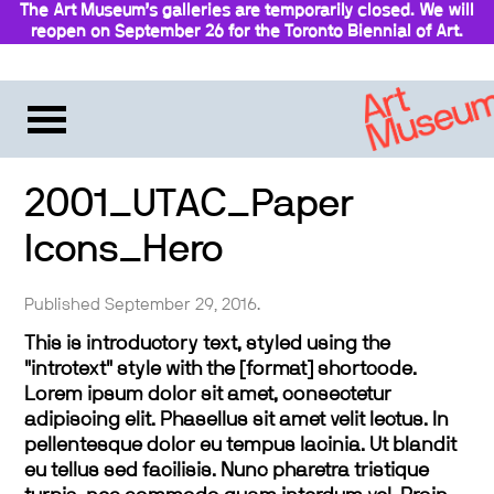
The Art Museum’s galleries are temporarily closed. We will
reopen on September 26 for the Toronto Biennial of Art.
Stay updated
2001_UTAC_Paper
Icons_Hero
Published September 29, 2016.
This is introductory text, styled using the
"introtext" style with the [format] shortcode.
Lorem ipsum dolor sit amet, consectetur
adipiscing elit. Phasellus sit amet velit lectus. In
pellentesque dolor eu tempus lacinia. Ut blandit
eu tellus sed facilisis. Nunc pharetra tristique