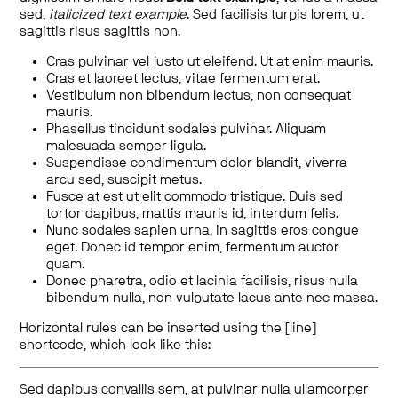
sed,
italicized text example
. Sed facilisis turpis lorem, ut
sagittis risus sagittis non.
Cras pulvinar vel justo ut eleifend. Ut at enim mauris.
Cras et laoreet lectus, vitae fermentum erat.
Vestibulum non bibendum lectus, non consequat
mauris.
Phasellus tincidunt sodales pulvinar. Aliquam
malesuada semper ligula.
Suspendisse condimentum dolor blandit, viverra
arcu sed, suscipit metus.
Fusce at est ut elit commodo tristique. Duis sed
tortor dapibus, mattis mauris id, interdum felis.
Nunc sodales sapien urna, in sagittis eros congue
eget. Donec id tempor enim, fermentum auctor
quam.
Donec pharetra, odio et lacinia facilisis, risus nulla
bibendum nulla, non vulputate lacus ante nec massa.
Horizontal rules can be inserted using the [line]
shortcode, which look like this:
Sed dapibus convallis sem, at pulvinar nulla ullamcorper