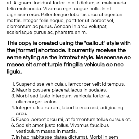
et. Aliquam tincidunt tortor in elit dictum, et malesuada
felis malesuada. Vivamus eget augue nulla. In et
dignissim eros. Pellentesque lobortis arcu at egestas
mattis. Integer felis neque, porttitor ut laoreet vel,
elementum ac purus. Aenean in arcu volutpat,
scelerisque purus ac, pharetra enim.
This copy is created using the "callout" style with
the [format] shortcode. It currently receives the
same styling as the introtext style. Maecenas ac
massa sit amet turpis fringilla vehicula ac nec
ligula.
Suspendisse vehicula ullamcorper velit id tempus.
Mauris posuere placerat lacus in sodales.
Morbi sed justo interdum, vehicula tortor a,
ullamcorper lectus.
Integer a leo rutrum, lobortis eros sed, adipiscing
arcu.
Fusce laoreet arcu mi, at fermentum tellus cursus et.
Sed sit amet justo tellus. Vivamus faucibus
vestibulum massa in mattis.
In hac habitasse platea dictumst. Morbi in sem