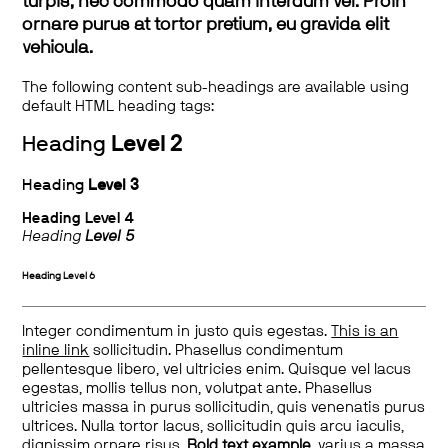
turpis, nec commodo quam interdum vel. Proin
ornare purus at tortor pretium, eu gravida elit
vehicula.
The following content sub-headings are available using
default HTML heading tags:
Heading
Level 2
Heading
Level 3
Heading
Level 4
Heading
Level 5
Heading
Level 6
Integer condimentum in justo quis egestas.
This is an
inline link
sollicitudin. Phasellus condimentum
pellentesque libero, vel ultricies enim. Quisque vel lacus
egestas, mollis tellus non, volutpat ante. Phasellus
ultricies massa in purus sollicitudin, quis venenatis purus
ultrices. Nulla tortor lacus, sollicitudin quis arcu iaculis,
dignissim ornare risus.
Bold text example
, varius a massa