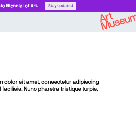
o Biennial of Art.
Stay updated
sum dolor sit amet, consectetur adipiscing
 facilisis. Nunc pharetra tristique turpis,