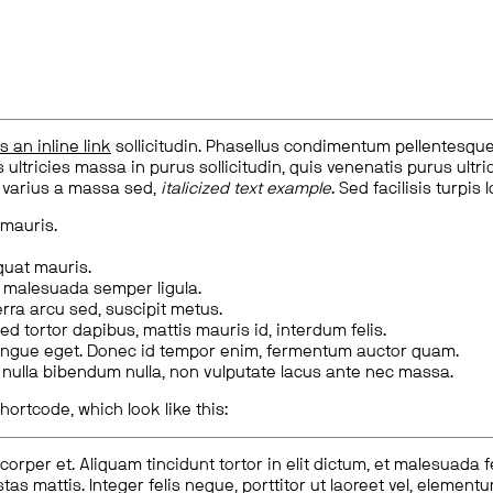
is an inline link
sollicitudin. Phasellus condimentum pellentesque l
 ultricies massa in purus sollicitudin, quis venenatis purus ultrice
, varius a massa sed,
italicized text example
. Sed facilisis turpis 
 mauris.
quat mauris.
m malesuada semper ligula.
rra arcu sed, suscipit metus.
ed tortor dapibus, mattis mauris id, interdum felis.
congue eget. Donec id tempor enim, fermentum auctor quam.
us nulla bibendum nulla, non vulputate lacus ante nec massa.
hortcode, which look like this:
corper et. Aliquam tincidunt tortor in elit dictum, et malesuada 
tas mattis. Integer felis neque, porttitor ut laoreet vel, elemen