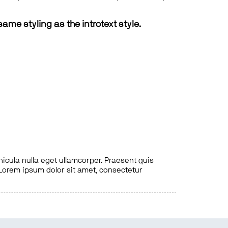
same styling as the introtext style.
hicula nulla eget ullamcorper. Praesent quis
. Lorem ipsum dolor sit amet, consectetur