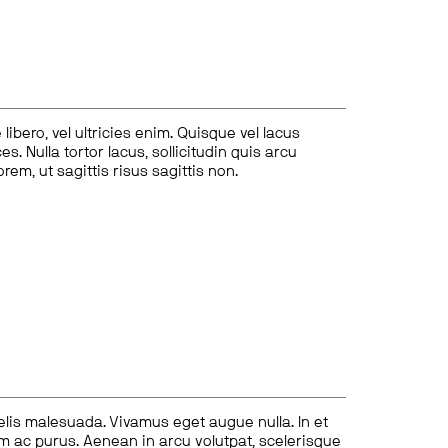
ibero, vel ultricies enim. Quisque vel lacus
s. Nulla tortor lacus, sollicitudin quis arcu
lorem, ut sagittis risus sagittis non.
felis malesuada. Vivamus eget augue nulla. In et
tum ac purus. Aenean in arcu volutpat, scelerisque