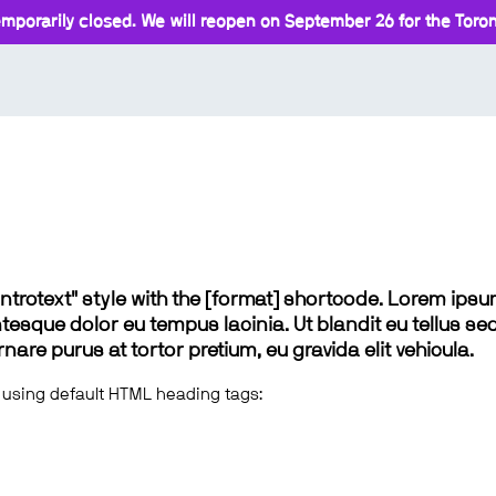
mporarily closed. We will reopen on September 26 for the Toront
 "introtext" style with the [format] shortcode. Lorem ip
lentesque dolor eu tempus lacinia. Ut blandit eu tellus sed
e purus at tortor pretium, eu gravida elit vehicula.
 using default HTML heading tags: