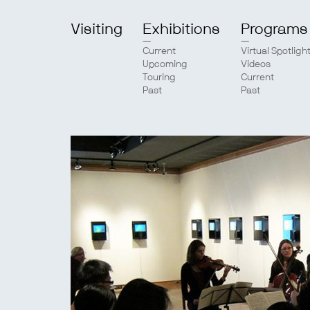
Visiting
Exhibitions
Programs
Current
Virtual Spotligh
Upcoming
Videos
Touring
Current
Past
Past