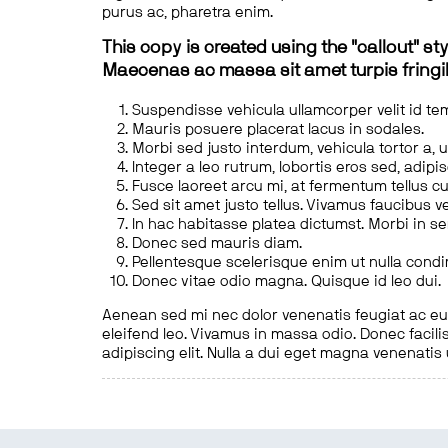
purus ac, pharetra enim.
This copy is created using the "callout" sty
Maecenas ac massa sit amet turpis fringill
Suspendisse vehicula ullamcorper velit id te
Mauris posuere placerat lacus in sodales.
Morbi sed justo interdum, vehicula tortor a, 
Integer a leo rutrum, lobortis eros sed, adipi
Fusce laoreet arcu mi, at fermentum tellus cu
Sed sit amet justo tellus. Vivamus faucibus v
In hac habitasse platea dictumst. Morbi in s
Donec sed mauris diam.
Pellentesque scelerisque enim ut nulla cond
Donec vitae odio magna. Quisque id leo dui.
Aenean sed mi nec dolor venenatis feugiat ac eu t
eleifend leo. Vivamus in massa odio. Donec facilis
adipiscing elit. Nulla a dui eget magna venenatis