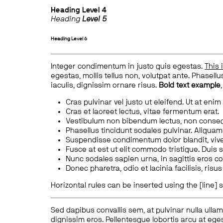
Heading
Level 4
Heading
Level 5
Heading
Level 6
Integer condimentum in justo quis egestas.
This 
egestas, mollis tellus non, volutpat ante. Phasellus
iaculis, dignissim ornare risus.
Bold text example
Cras pulvinar vel justo ut eleifend. Ut at enim
Cras et laoreet lectus, vitae fermentum erat.
Vestibulum non bibendum lectus, non conse
Phasellus tincidunt sodales pulvinar. Aliqua
Suspendisse condimentum dolor blandit, vive
Fusce at est ut elit commodo tristique. Duis s
Nunc sodales sapien urna, in sagittis eros 
Donec pharetra, odio et lacinia facilisis, ris
Horizontal rules can be inserted using the [line] s
Sed dapibus convallis sem, at pulvinar nulla ullam
dignissim eros. Pellentesque lobortis arcu at eges