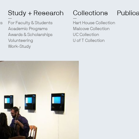
Study + Research
Collections
Public
ts
For Faculty & Students
Hart House Collection
Academic Programs
Malcove Collection
Awards & Scholarships
UC Collection
Volunteering
U of T Collection
Work-Study