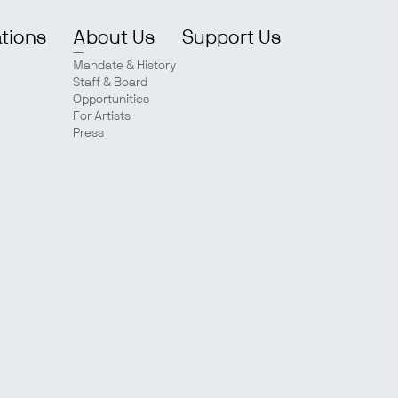
ations
About Us
Support Us
Mandate & History
Staff & Board
Opportunities
For Artists
Press