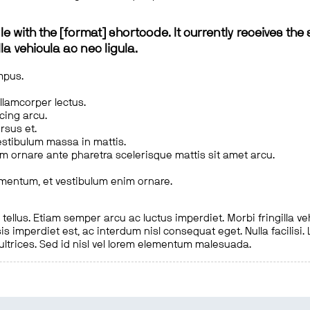
le with the [format] shortcode. It currently receives the 
a vehicula ac nec ligula.
mpus.
ullamcorper lectus.
scing arcu.
rsus et.
estibulum massa in mattis.
em ornare ante pharetra scelerisque mattis sit amet arcu.
imentum, et vestibulum enim ornare.
ellus. Etiam semper arcu ac luctus imperdiet. Morbi fringilla ve
is imperdiet est, ac interdum nisl consequat eget. Nulla facilisi
 ultrices. Sed id nisl vel lorem elementum malesuada.