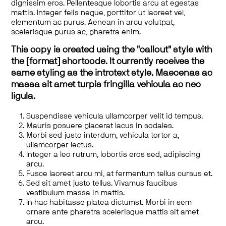
dignissim eros. Pellentesque lobortis arcu at egestas
mattis. Integer felis neque, porttitor ut laoreet vel,
elementum ac purus. Aenean in arcu volutpat,
scelerisque purus ac, pharetra enim.
This copy is created using the "callout" style with
the [format] shortcode. It currently receives the
same styling as the introtext style. Maecenas ac
massa sit amet turpis fringilla vehicula ac nec
ligula.
Suspendisse vehicula ullamcorper velit id tempus.
Mauris posuere placerat lacus in sodales.
Morbi sed justo interdum, vehicula tortor a,
ullamcorper lectus.
Integer a leo rutrum, lobortis eros sed, adipiscing
arcu.
Fusce laoreet arcu mi, at fermentum tellus cursus et.
Sed sit amet justo tellus. Vivamus faucibus
vestibulum massa in mattis.
In hac habitasse platea dictumst. Morbi in sem
ornare ante pharetra scelerisque mattis sit amet
arcu.