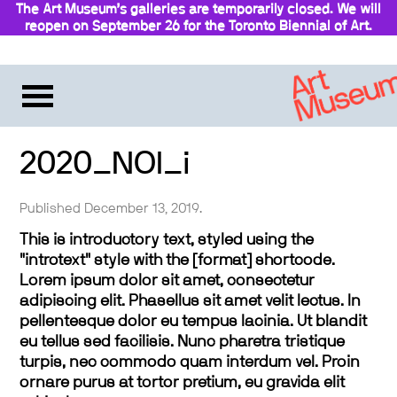
The Art Museum’s galleries are temporarily closed. We will
reopen on September 26 for the Toronto Biennial of Art.
2020_NOI_i
Published December 13, 2019.
This is introductory text, styled using the
"introtext" style with the [format] shortcode.
Lorem ipsum dolor sit amet, consectetur
adipiscing elit. Phasellus sit amet velit lectus. In
pellentesque dolor eu tempus lacinia. Ut blandit
eu tellus sed facilisis. Nunc pharetra tristique
turpis, nec commodo quam interdum vel. Proin
ornare purus at tortor pretium, eu gravida elit