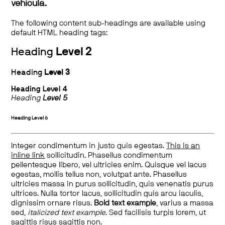
vehicula.
The following content sub-headings are available using
default HTML heading tags:
Heading
Level 2
Heading
Level 3
Heading
Level 4
Heading
Level 5
Heading
Level 6
Integer condimentum in justo quis egestas.
This is an
inline link
sollicitudin. Phasellus condimentum
pellentesque libero, vel ultricies enim. Quisque vel lacus
egestas, mollis tellus non, volutpat ante. Phasellus
ultricies massa in purus sollicitudin, quis venenatis purus
ultrices. Nulla tortor lacus, sollicitudin quis arcu iaculis,
dignissim ornare risus.
Bold text example
, varius a massa
sed,
italicized text example
. Sed facilisis turpis lorem, ut
sagittis risus sagittis non.