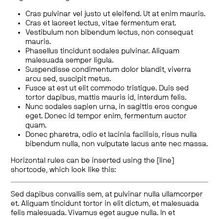
Cras pulvinar vel justo ut eleifend. Ut at enim mauris.
Cras et laoreet lectus, vitae fermentum erat.
Vestibulum non bibendum lectus, non consequat
mauris.
Phasellus tincidunt sodales pulvinar. Aliquam
malesuada semper ligula.
Suspendisse condimentum dolor blandit, viverra
arcu sed, suscipit metus.
Fusce at est ut elit commodo tristique. Duis sed
tortor dapibus, mattis mauris id, interdum felis.
Nunc sodales sapien urna, in sagittis eros congue
eget. Donec id tempor enim, fermentum auctor
quam.
Donec pharetra, odio et lacinia facilisis, risus nulla
bibendum nulla, non vulputate lacus ante nec massa.
Horizontal rules can be inserted using the [line]
shortcode, which look like this:
Sed dapibus convallis sem, at pulvinar nulla ullamcorper
et. Aliquam tincidunt tortor in elit dictum, et malesuada
felis malesuada. Vivamus eget augue nulla. In et