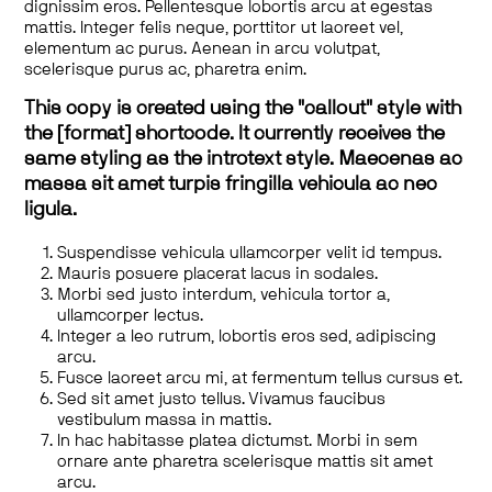
dignissim eros. Pellentesque lobortis arcu at egestas
mattis. Integer felis neque, porttitor ut laoreet vel,
elementum ac purus. Aenean in arcu volutpat,
scelerisque purus ac, pharetra enim.
This copy is created using the "callout" style with
the [format] shortcode. It currently receives the
same styling as the introtext style. Maecenas ac
massa sit amet turpis fringilla vehicula ac nec
ligula.
Suspendisse vehicula ullamcorper velit id tempus.
Mauris posuere placerat lacus in sodales.
Morbi sed justo interdum, vehicula tortor a,
ullamcorper lectus.
Integer a leo rutrum, lobortis eros sed, adipiscing
arcu.
Fusce laoreet arcu mi, at fermentum tellus cursus et.
Sed sit amet justo tellus. Vivamus faucibus
vestibulum massa in mattis.
In hac habitasse platea dictumst. Morbi in sem
ornare ante pharetra scelerisque mattis sit amet
arcu.