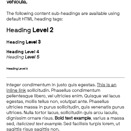
vehicula.
The following content sub-headings are available using
default HTML heading tags:
Heading
Level 2
Heading
Level 3
Heading
Level 4
Heading
Level 5
Heading
Level 6
Integer condimentum in justo quis egestas.
This is an
inline link
sollicitudin. Phasellus condimentum
pellentesque libero, vel ultricies enim. Quisque vel lacus
egestas, mollis tellus non, volutpat ante. Phasellus
ultricies massa in purus sollicitudin, quis venenatis purus
ultrices. Nulla tortor lacus, sollicitudin quis arcu iaculis,
dignissim ornare risus.
Bold text example
, varius a massa
sed,
italicized text example
. Sed facilisis turpis lorem, ut
sagittis risus sagittis non.