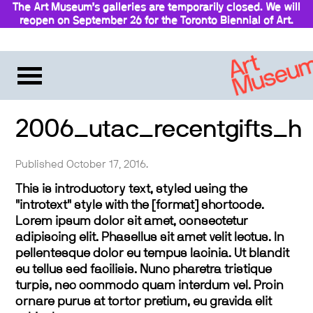
The Art Museum’s galleries are temporarily closed. We will
reopen on September 26 for the Toronto Biennial of Art.
2006_utac_recentgifts_h
Published October 17, 2016.
This is introductory text, styled using the
"introtext" style with the [format] shortcode.
Lorem ipsum dolor sit amet, consectetur
adipiscing elit. Phasellus sit amet velit lectus. In
pellentesque dolor eu tempus lacinia. Ut blandit
eu tellus sed facilisis. Nunc pharetra tristique
turpis, nec commodo quam interdum vel. Proin
ornare purus at tortor pretium, eu gravida elit