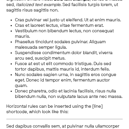
sed,
italicized text example
. Sed facilisis turpis lorem, ut
sagittis risus sagittis non.
Cras pulvinar vel justo ut eleifend. Ut at enim mauris.
Cras et laoreet lectus, vitae fermentum erat.
Vestibulum non bibendum lectus, non consequat
mauris.
Phasellus tincidunt sodales pulvinar. Aliquam
malesuada semper ligula.
Suspendisse condimentum dolor blandit, viverra
arcu sed, suscipit metus.
Fusce at est ut elit commodo tristique. Duis sed
tortor dapibus, mattis mauris id, interdum felis.
Nunc sodales sapien urna, in sagittis eros congue
eget. Donec id tempor enim, fermentum auctor
quam.
Donec pharetra, odio et lacinia facilisis, risus nulla
bibendum nulla, non vulputate lacus ante nec massa.
Horizontal rules can be inserted using the [line]
shortcode, which look like this:
Sed dapibus convallis sem, at pulvinar nulla ullamcorper