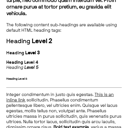
turpis, nec commodo quam interdum vel. Proin
ornare purus at tortor pretium, eu gravida elit
vehicula.
The following content sub-headings are available using
default HTML heading tags:
Heading
Level 2
Heading
Level 3
Heading
Level 4
Heading
Level 5
Heading
Level 6
Integer condimentum in justo quis egestas.
This is an
inline link
sollicitudin. Phasellus condimentum
pellentesque libero, vel ultricies enim. Quisque vel lacus
egestas, mollis tellus non, volutpat ante. Phasellus
ultricies massa in purus sollicitudin, quis venenatis purus
ultrices. Nulla tortor lacus, sollicitudin quis arcu iaculis,
dignissim ornare risus.
Bold text example
, varius a massa