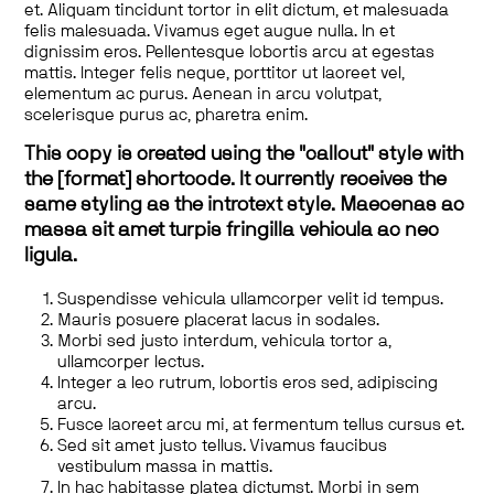
et. Aliquam tincidunt tortor in elit dictum, et malesuada
felis malesuada. Vivamus eget augue nulla. In et
dignissim eros. Pellentesque lobortis arcu at egestas
mattis. Integer felis neque, porttitor ut laoreet vel,
elementum ac purus. Aenean in arcu volutpat,
scelerisque purus ac, pharetra enim.
This copy is created using the "callout" style with
the [format] shortcode. It currently receives the
same styling as the introtext style. Maecenas ac
massa sit amet turpis fringilla vehicula ac nec
ligula.
Suspendisse vehicula ullamcorper velit id tempus.
Mauris posuere placerat lacus in sodales.
Morbi sed justo interdum, vehicula tortor a,
ullamcorper lectus.
Integer a leo rutrum, lobortis eros sed, adipiscing
arcu.
Fusce laoreet arcu mi, at fermentum tellus cursus et.
Sed sit amet justo tellus. Vivamus faucibus
vestibulum massa in mattis.
In hac habitasse platea dictumst. Morbi in sem