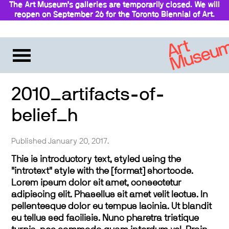
The Art Museum’s galleries are temporarily closed. We will
reopen on September 26 for the Toronto Biennial of Art.
Stay updated
2010_artifacts-of-
belief_h
Published January 20, 2017.
This is introductory text, styled using the
"introtext" style with the [format] shortcode.
Lorem ipsum dolor sit amet, consectetur
adipiscing elit. Phasellus sit amet velit lectus. In
pellentesque dolor eu tempus lacinia. Ut blandit
eu tellus sed facilisis. Nunc pharetra tristique