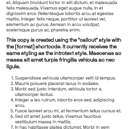
et. Aliquam tincidunt tortor in elit dictum, et malesuada
felis malesuada. Vivamus eget augue nulla. In et
dignissim eros. Pellentesque lobortis arcu at egestas
mattis. Integer felis neque, porttitor ut laoreet vel,
elementum ac purus. Aenean in arcu volutpat,
scelerisque purus ac, pharetra enim.
This copy is created using the "callout" style with
the [format] shortcode. It currently receives the
same styling as the introtext style. Maecenas ac
massa sit amet turpis fringilla vehicula ac nec
ligula.
Suspendisse vehicula ullamcorper velit id tempus.
Mauris posuere placerat lacus in sodales.
Morbi sed justo interdum, vehicula tortor a,
ullamcorper lectus.
Integer a leo rutrum, lobortis eros sed, adipiscing
arcu.
Fusce laoreet arcu mi, at fermentum tellus cursus et.
Sed sit amet justo tellus. Vivamus faucibus
vestibulum massa in mattis.
In hac habitasse platea dictumst. Morbi in sem