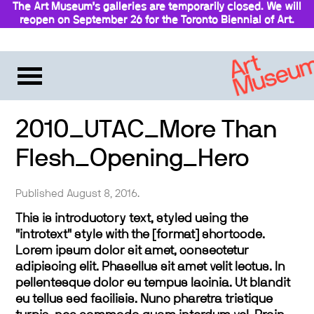
The Art Museum’s galleries are temporarily closed. We will
reopen on September 26 for the Toronto Biennial of Art.
Stay updated
2010_UTAC_More Than
Flesh_Opening_Hero
Published August 8, 2016.
This is introductory text, styled using the
"introtext" style with the [format] shortcode.
Lorem ipsum dolor sit amet, consectetur
adipiscing elit. Phasellus sit amet velit lectus. In
pellentesque dolor eu tempus lacinia. Ut blandit
eu tellus sed facilisis. Nunc pharetra tristique