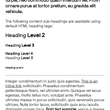
turpis, nec commodo quam interdum vel. Proin
ornare purus at tortor pretium, eu gravida elit
vehicula.
The following content sub-headings are available using
default HTML heading tags:
Heading
Level 2
Heading
Level 3
Heading
Level 4
Heading
Level 5
Heading
Level 6
Integer condimentum in justo quis egestas.
This is an
inline link
sollicitudin. Phasellus condimentum
pellentesque libero, vel ultricies enim. Quisque vel lacus
egestas, mollis tellus non, volutpat ante. Phasellus
ultricies massa in purus sollicitudin, quis venenatis purus
ultrices. Nulla tortor lacus, sollicitudin quis arcu iaculis,
dignissim ornare risus.
Bold text example
, varius a massa