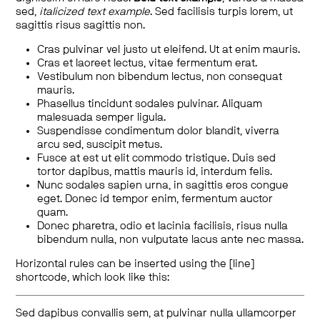
sed,
italicized text example
. Sed facilisis turpis lorem, ut
sagittis risus sagittis non.
Cras pulvinar vel justo ut eleifend. Ut at enim mauris.
Cras et laoreet lectus, vitae fermentum erat.
Vestibulum non bibendum lectus, non consequat
mauris.
Phasellus tincidunt sodales pulvinar. Aliquam
malesuada semper ligula.
Suspendisse condimentum dolor blandit, viverra
arcu sed, suscipit metus.
Fusce at est ut elit commodo tristique. Duis sed
tortor dapibus, mattis mauris id, interdum felis.
Nunc sodales sapien urna, in sagittis eros congue
eget. Donec id tempor enim, fermentum auctor
quam.
Donec pharetra, odio et lacinia facilisis, risus nulla
bibendum nulla, non vulputate lacus ante nec massa.
Horizontal rules can be inserted using the [line]
shortcode, which look like this:
Sed dapibus convallis sem, at pulvinar nulla ullamcorper