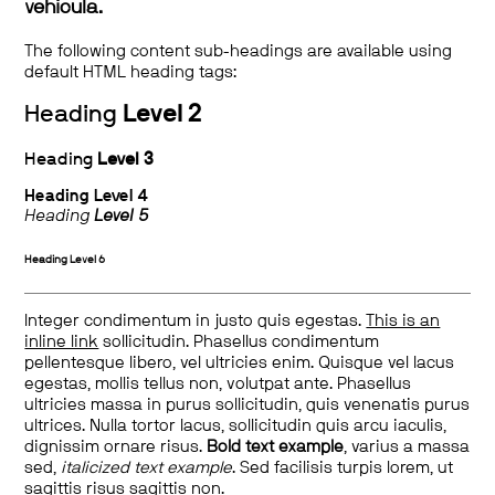
vehicula.
The following content sub-headings are available using
default HTML heading tags:
Heading
Level 2
Heading
Level 3
Heading
Level 4
Heading
Level 5
Heading
Level 6
Integer condimentum in justo quis egestas.
This is an
inline link
sollicitudin. Phasellus condimentum
pellentesque libero, vel ultricies enim. Quisque vel lacus
egestas, mollis tellus non, volutpat ante. Phasellus
ultricies massa in purus sollicitudin, quis venenatis purus
ultrices. Nulla tortor lacus, sollicitudin quis arcu iaculis,
dignissim ornare risus.
Bold text example
, varius a massa
sed,
italicized text example
. Sed facilisis turpis lorem, ut
sagittis risus sagittis non.