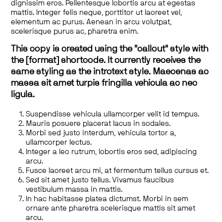
dignissim eros. Pellentesque lobortis arcu at egestas
mattis. Integer felis neque, porttitor ut laoreet vel,
elementum ac purus. Aenean in arcu volutpat,
scelerisque purus ac, pharetra enim.
This copy is created using the "callout" style with
the [format] shortcode. It currently receives the
same styling as the introtext style. Maecenas ac
massa sit amet turpis fringilla vehicula ac nec
ligula.
Suspendisse vehicula ullamcorper velit id tempus.
Mauris posuere placerat lacus in sodales.
Morbi sed justo interdum, vehicula tortor a,
ullamcorper lectus.
Integer a leo rutrum, lobortis eros sed, adipiscing
arcu.
Fusce laoreet arcu mi, at fermentum tellus cursus et.
Sed sit amet justo tellus. Vivamus faucibus
vestibulum massa in mattis.
In hac habitasse platea dictumst. Morbi in sem
ornare ante pharetra scelerisque mattis sit amet
arcu.