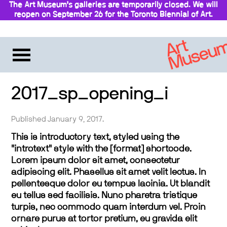
The Art Museum’s galleries are temporarily closed. We will
reopen on September 26 for the Toronto Biennial of Art.
Stay updated
2017_sp_opening_i
Published January 9, 2017.
This is introductory text, styled using the
"introtext" style with the [format] shortcode.
Lorem ipsum dolor sit amet, consectetur
adipiscing elit. Phasellus sit amet velit lectus. In
pellentesque dolor eu tempus lacinia. Ut blandit
eu tellus sed facilisis. Nunc pharetra tristique
turpis, nec commodo quam interdum vel. Proin
ornare purus at tortor pretium, eu gravida elit