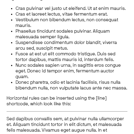
Cras pulvinar vel justo ut eleifend. Ut at enim mauris.
Cras et laoreet lectus, vitae fermentum erat.
Vestibulum non bibendum lectus, non consequat
mauris.
Phasellus tincidunt sodales pulvinar. Aliquam
malesuada semper ligula.
Suspendisse condimentum dolor blandit, viverra
arcu sed, suscipit metus.
Fusce at est ut elit commodo tristique. Duis sed
tortor dapibus, mattis mauris id, interdum felis.
Nunc sodales sapien urna, in sagittis eros congue
eget. Donec id tempor enim, fermentum auctor
quam.
Donec pharetra, odio et lacinia facilisis, risus nulla
bibendum nulla, non vulputate lacus ante nec massa.
Horizontal rules can be inserted using the [line]
shortcode, which look like this:
Sed dapibus convallis sem, at pulvinar nulla ullamcorper
et. Aliquam tincidunt tortor in elit dictum, et malesuada
felis malesuada. Vivamus eget augue nulla. In et