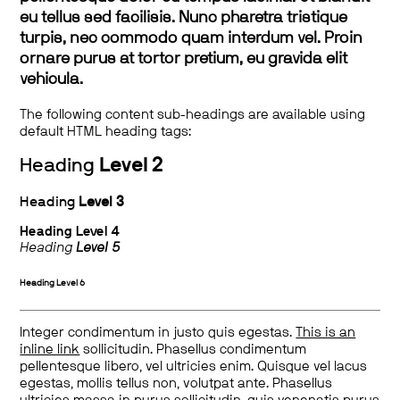
eu tellus sed facilisis. Nunc pharetra tristique
turpis, nec commodo quam interdum vel. Proin
ornare purus at tortor pretium, eu gravida elit
vehicula.
The following content sub-headings are available using
default HTML heading tags:
Heading
Level 2
Heading
Level 3
Heading
Level 4
Heading
Level 5
Heading
Level 6
Integer condimentum in justo quis egestas.
This is an
inline link
sollicitudin. Phasellus condimentum
pellentesque libero, vel ultricies enim. Quisque vel lacus
egestas, mollis tellus non, volutpat ante. Phasellus