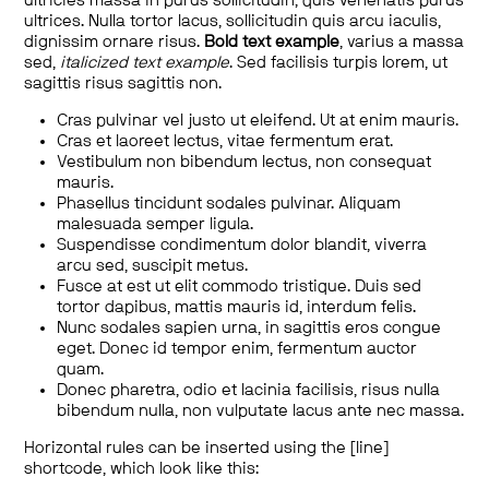
ultricies massa in purus sollicitudin, quis venenatis purus
ultrices. Nulla tortor lacus, sollicitudin quis arcu iaculis,
dignissim ornare risus.
Bold text example
, varius a massa
sed,
italicized text example
. Sed facilisis turpis lorem, ut
sagittis risus sagittis non.
Cras pulvinar vel justo ut eleifend. Ut at enim mauris.
Cras et laoreet lectus, vitae fermentum erat.
Vestibulum non bibendum lectus, non consequat
mauris.
Phasellus tincidunt sodales pulvinar. Aliquam
malesuada semper ligula.
Suspendisse condimentum dolor blandit, viverra
arcu sed, suscipit metus.
Fusce at est ut elit commodo tristique. Duis sed
tortor dapibus, mattis mauris id, interdum felis.
Nunc sodales sapien urna, in sagittis eros congue
eget. Donec id tempor enim, fermentum auctor
quam.
Donec pharetra, odio et lacinia facilisis, risus nulla
bibendum nulla, non vulputate lacus ante nec massa.
Horizontal rules can be inserted using the [line]
shortcode, which look like this: