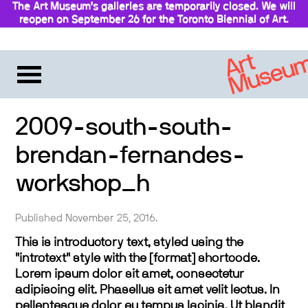
The Art Museum’s galleries are temporarily closed. We will
reopen on September 26 for the Toronto Biennial of Art.
Stay updated
2009-south-south-
brendan-fernandes-
workshop_h
Published November 25, 2016.
This is introductory text, styled using the
"introtext" style with the [format] shortcode.
Lorem ipsum dolor sit amet, consectetur
adipiscing elit. Phasellus sit amet velit lectus. In
pellentesque dolor eu tempus lacinia. Ut blandit