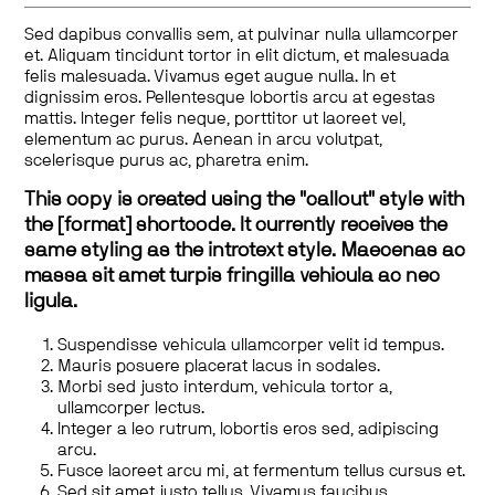
Sed dapibus convallis sem, at pulvinar nulla ullamcorper
et. Aliquam tincidunt tortor in elit dictum, et malesuada
felis malesuada. Vivamus eget augue nulla. In et
dignissim eros. Pellentesque lobortis arcu at egestas
mattis. Integer felis neque, porttitor ut laoreet vel,
elementum ac purus. Aenean in arcu volutpat,
scelerisque purus ac, pharetra enim.
This copy is created using the "callout" style with
the [format] shortcode. It currently receives the
same styling as the introtext style. Maecenas ac
massa sit amet turpis fringilla vehicula ac nec
ligula.
Suspendisse vehicula ullamcorper velit id tempus.
Mauris posuere placerat lacus in sodales.
Morbi sed justo interdum, vehicula tortor a,
ullamcorper lectus.
Integer a leo rutrum, lobortis eros sed, adipiscing
arcu.
Fusce laoreet arcu mi, at fermentum tellus cursus et.
Sed sit amet justo tellus. Vivamus faucibus