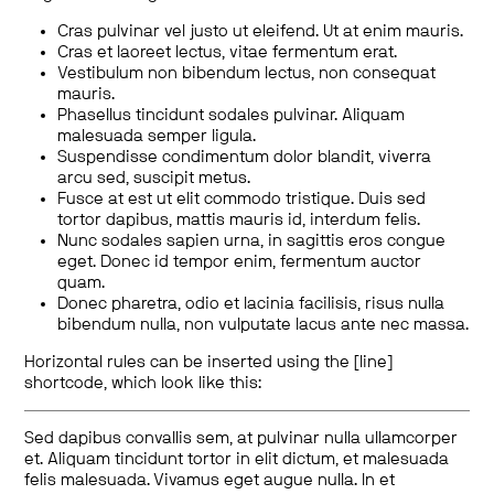
Cras pulvinar vel justo ut eleifend. Ut at enim mauris.
Cras et laoreet lectus, vitae fermentum erat.
Vestibulum non bibendum lectus, non consequat
mauris.
Phasellus tincidunt sodales pulvinar. Aliquam
malesuada semper ligula.
Suspendisse condimentum dolor blandit, viverra
arcu sed, suscipit metus.
Fusce at est ut elit commodo tristique. Duis sed
tortor dapibus, mattis mauris id, interdum felis.
Nunc sodales sapien urna, in sagittis eros congue
eget. Donec id tempor enim, fermentum auctor
quam.
Donec pharetra, odio et lacinia facilisis, risus nulla
bibendum nulla, non vulputate lacus ante nec massa.
Horizontal rules can be inserted using the [line]
shortcode, which look like this:
Sed dapibus convallis sem, at pulvinar nulla ullamcorper
et. Aliquam tincidunt tortor in elit dictum, et malesuada
felis malesuada. Vivamus eget augue nulla. In et