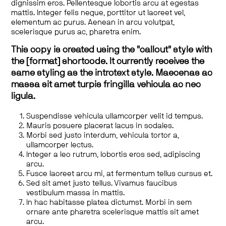
dignissim eros. Pellentesque lobortis arcu at egestas
mattis. Integer felis neque, porttitor ut laoreet vel,
elementum ac purus. Aenean in arcu volutpat,
scelerisque purus ac, pharetra enim.
This copy is created using the "callout" style with
the [format] shortcode. It currently receives the
same styling as the introtext style. Maecenas ac
massa sit amet turpis fringilla vehicula ac nec
ligula.
Suspendisse vehicula ullamcorper velit id tempus.
Mauris posuere placerat lacus in sodales.
Morbi sed justo interdum, vehicula tortor a,
ullamcorper lectus.
Integer a leo rutrum, lobortis eros sed, adipiscing
arcu.
Fusce laoreet arcu mi, at fermentum tellus cursus et.
Sed sit amet justo tellus. Vivamus faucibus
vestibulum massa in mattis.
In hac habitasse platea dictumst. Morbi in sem
ornare ante pharetra scelerisque mattis sit amet
arcu.