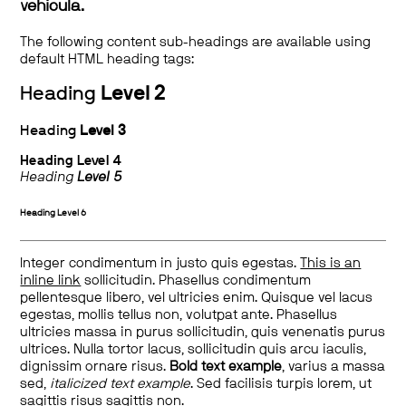
vehicula.
The following content sub-headings are available using
default HTML heading tags:
Heading
Level 2
Heading
Level 3
Heading
Level 4
Heading
Level 5
Heading
Level 6
Integer condimentum in justo quis egestas.
This is an
inline link
sollicitudin. Phasellus condimentum
pellentesque libero, vel ultricies enim. Quisque vel lacus
egestas, mollis tellus non, volutpat ante. Phasellus
ultricies massa in purus sollicitudin, quis venenatis purus
ultrices. Nulla tortor lacus, sollicitudin quis arcu iaculis,
dignissim ornare risus.
Bold text example
, varius a massa
sed,
italicized text example
. Sed facilisis turpis lorem, ut
sagittis risus sagittis non.