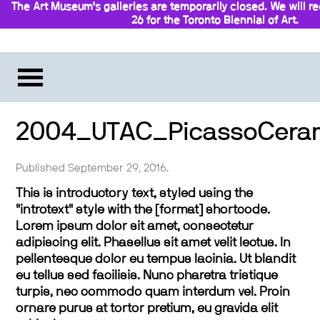
The Art Museum’s galleries are temporarily closed. We will 
26 for the Toronto Biennial of Art.
Stay updated
2004_UTAC_PicassoCeram
Published September 29, 2016.
This is introductory text, styled using the
"introtext" style with the [format] shortcode.
Lorem ipsum dolor sit amet, consectetur
adipiscing elit. Phasellus sit amet velit lectus. In
pellentesque dolor eu tempus lacinia. Ut blandit
eu tellus sed facilisis. Nunc pharetra tristique
turpis, nec commodo quam interdum vel. Proin
ornare purus at tortor pretium, eu gravida elit