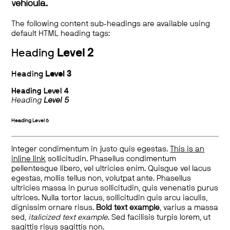
vehicula.
The following content sub-headings are available using
default HTML heading tags:
Heading
Level 2
Heading
Level 3
Heading
Level 4
Heading
Level 5
Heading
Level 6
Integer condimentum in justo quis egestas.
This is an
inline link
sollicitudin. Phasellus condimentum
pellentesque libero, vel ultricies enim. Quisque vel lacus
egestas, mollis tellus non, volutpat ante. Phasellus
ultricies massa in purus sollicitudin, quis venenatis purus
ultrices. Nulla tortor lacus, sollicitudin quis arcu iaculis,
dignissim ornare risus.
Bold text example
, varius a massa
sed,
italicized text example
. Sed facilisis turpis lorem, ut
sagittis risus sagittis non.