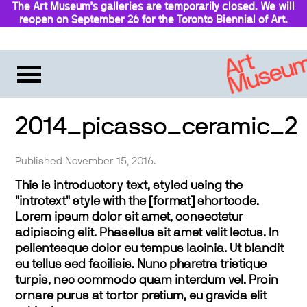
The Art Museum’s galleries are temporarily closed. We will
reopen on September 26 for the Toronto Biennial of Art.
Stay updated
2014_picasso_ceramic_2
Published November 15, 2016.
This is introductory text, styled using the
"introtext" style with the [format] shortcode.
Lorem ipsum dolor sit amet, consectetur
adipiscing elit. Phasellus sit amet velit lectus. In
pellentesque dolor eu tempus lacinia. Ut blandit
eu tellus sed facilisis. Nunc pharetra tristique
turpis, nec commodo quam interdum vel. Proin
ornare purus at tortor pretium, eu gravida elit