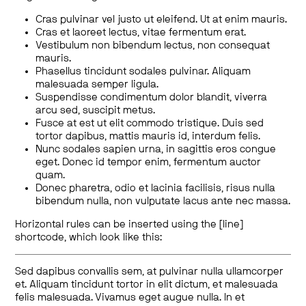
Cras pulvinar vel justo ut eleifend. Ut at enim mauris.
Cras et laoreet lectus, vitae fermentum erat.
Vestibulum non bibendum lectus, non consequat
mauris.
Phasellus tincidunt sodales pulvinar. Aliquam
malesuada semper ligula.
Suspendisse condimentum dolor blandit, viverra
arcu sed, suscipit metus.
Fusce at est ut elit commodo tristique. Duis sed
tortor dapibus, mattis mauris id, interdum felis.
Nunc sodales sapien urna, in sagittis eros congue
eget. Donec id tempor enim, fermentum auctor
quam.
Donec pharetra, odio et lacinia facilisis, risus nulla
bibendum nulla, non vulputate lacus ante nec massa.
Horizontal rules can be inserted using the [line]
shortcode, which look like this:
Sed dapibus convallis sem, at pulvinar nulla ullamcorper
et. Aliquam tincidunt tortor in elit dictum, et malesuada
felis malesuada. Vivamus eget augue nulla. In et