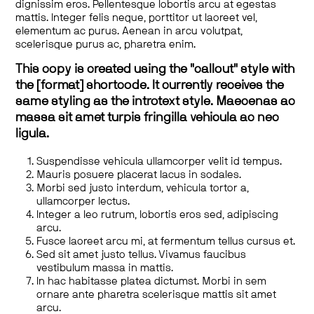
dignissim eros. Pellentesque lobortis arcu at egestas
mattis. Integer felis neque, porttitor ut laoreet vel,
elementum ac purus. Aenean in arcu volutpat,
scelerisque purus ac, pharetra enim.
This copy is created using the "callout" style with
the [format] shortcode. It currently receives the
same styling as the introtext style. Maecenas ac
massa sit amet turpis fringilla vehicula ac nec
ligula.
Suspendisse vehicula ullamcorper velit id tempus.
Mauris posuere placerat lacus in sodales.
Morbi sed justo interdum, vehicula tortor a,
ullamcorper lectus.
Integer a leo rutrum, lobortis eros sed, adipiscing
arcu.
Fusce laoreet arcu mi, at fermentum tellus cursus et.
Sed sit amet justo tellus. Vivamus faucibus
vestibulum massa in mattis.
In hac habitasse platea dictumst. Morbi in sem
ornare ante pharetra scelerisque mattis sit amet
arcu.