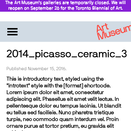
The Art Museum’s galleries are temporarily closed. We will
reopen on September 26 for the Toronto Biennial of Art.
Stay updated
2014_picasso_ceramic_3
Published November 15, 2016.
This is introductory text, styled using the
"introtext" style with the [format] shortcode.
Lorem ipsum dolor sit amet, consectetur
adipiscing elit. Phasellus sit amet velit lectus. In
pellentesque dolor eu tempus lacinia. Ut blandit
eu tellus sed facilisis. Nunc pharetra tristique
turpis, nec commodo quam interdum vel. Proin
ornare purus at tortor pretium, eu gravida elit