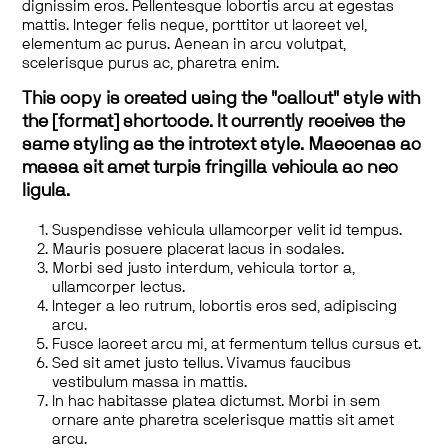
dignissim eros. Pellentesque lobortis arcu at egestas
mattis. Integer felis neque, porttitor ut laoreet vel,
elementum ac purus. Aenean in arcu volutpat,
scelerisque purus ac, pharetra enim.
This copy is created using the "callout" style with
the [format] shortcode. It currently receives the
same styling as the introtext style. Maecenas ac
massa sit amet turpis fringilla vehicula ac nec
ligula.
Suspendisse vehicula ullamcorper velit id tempus.
Mauris posuere placerat lacus in sodales.
Morbi sed justo interdum, vehicula tortor a,
ullamcorper lectus.
Integer a leo rutrum, lobortis eros sed, adipiscing
arcu.
Fusce laoreet arcu mi, at fermentum tellus cursus et.
Sed sit amet justo tellus. Vivamus faucibus
vestibulum massa in mattis.
In hac habitasse platea dictumst. Morbi in sem
ornare ante pharetra scelerisque mattis sit amet
arcu.