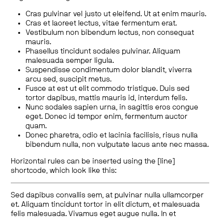
Cras pulvinar vel justo ut eleifend. Ut at enim mauris.
Cras et laoreet lectus, vitae fermentum erat.
Vestibulum non bibendum lectus, non consequat
mauris.
Phasellus tincidunt sodales pulvinar. Aliquam
malesuada semper ligula.
Suspendisse condimentum dolor blandit, viverra
arcu sed, suscipit metus.
Fusce at est ut elit commodo tristique. Duis sed
tortor dapibus, mattis mauris id, interdum felis.
Nunc sodales sapien urna, in sagittis eros congue
eget. Donec id tempor enim, fermentum auctor
quam.
Donec pharetra, odio et lacinia facilisis, risus nulla
bibendum nulla, non vulputate lacus ante nec massa.
Horizontal rules can be inserted using the [line]
shortcode, which look like this:
Sed dapibus convallis sem, at pulvinar nulla ullamcorper
et. Aliquam tincidunt tortor in elit dictum, et malesuada
felis malesuada. Vivamus eget augue nulla. In et