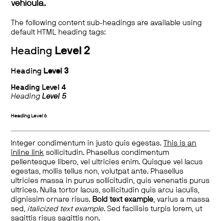
vehicula.
The following content sub-headings are available using
default HTML heading tags:
Heading
Level 2
Heading
Level 3
Heading
Level 4
Heading
Level 5
Heading
Level 6
Integer condimentum in justo quis egestas.
This is an
inline link
sollicitudin. Phasellus condimentum
pellentesque libero, vel ultricies enim. Quisque vel lacus
egestas, mollis tellus non, volutpat ante. Phasellus
ultricies massa in purus sollicitudin, quis venenatis purus
ultrices. Nulla tortor lacus, sollicitudin quis arcu iaculis,
dignissim ornare risus.
Bold text example
, varius a massa
sed,
italicized text example
. Sed facilisis turpis lorem, ut
sagittis risus sagittis non.