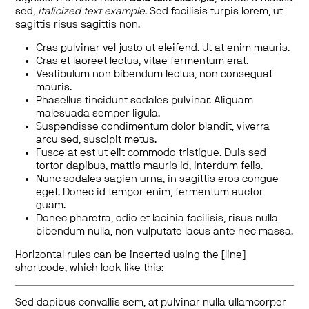
sed,
italicized text example
. Sed facilisis turpis lorem, ut
sagittis risus sagittis non.
Cras pulvinar vel justo ut eleifend. Ut at enim mauris.
Cras et laoreet lectus, vitae fermentum erat.
Vestibulum non bibendum lectus, non consequat
mauris.
Phasellus tincidunt sodales pulvinar. Aliquam
malesuada semper ligula.
Suspendisse condimentum dolor blandit, viverra
arcu sed, suscipit metus.
Fusce at est ut elit commodo tristique. Duis sed
tortor dapibus, mattis mauris id, interdum felis.
Nunc sodales sapien urna, in sagittis eros congue
eget. Donec id tempor enim, fermentum auctor
quam.
Donec pharetra, odio et lacinia facilisis, risus nulla
bibendum nulla, non vulputate lacus ante nec massa.
Horizontal rules can be inserted using the [line]
shortcode, which look like this:
Sed dapibus convallis sem, at pulvinar nulla ullamcorper