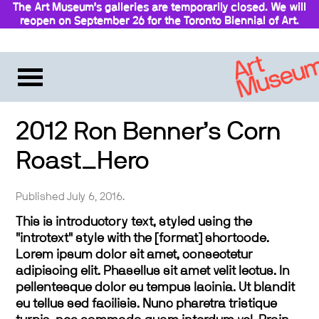
The Art Museum’s galleries are temporarily closed. We will
reopen on September 26 for the Toronto Biennial of Art.
2012 Ron Benner’s Corn
Roast_Hero
Published July 6, 2016.
This is introductory text, styled using the
"introtext" style with the [format] shortcode.
Lorem ipsum dolor sit amet, consectetur
adipiscing elit. Phasellus sit amet velit lectus. In
pellentesque dolor eu tempus lacinia. Ut blandit
eu tellus sed facilisis. Nunc pharetra tristique