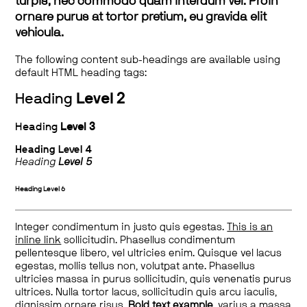
turpis, nec commodo quam interdum vel. Proin
ornare purus at tortor pretium, eu gravida elit
vehicula.
The following content sub-headings are available using
default HTML heading tags:
Heading
Level 2
Heading
Level 3
Heading
Level 4
Heading
Level 5
Heading
Level 6
Integer condimentum in justo quis egestas.
This is an
inline link
sollicitudin. Phasellus condimentum
pellentesque libero, vel ultricies enim. Quisque vel lacus
egestas, mollis tellus non, volutpat ante. Phasellus
ultricies massa in purus sollicitudin, quis venenatis purus
ultrices. Nulla tortor lacus, sollicitudin quis arcu iaculis,
dignissim ornare risus.
Bold text example
, varius a massa