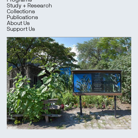
Programs
Study + Research
Collections
Publications
About Us
Support Us