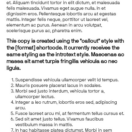
et. Aliquam tincidunt tortor in elit dictum, et malesuada
felis malesuada. Vivamus eget augue nulla. In et
dignissim eros. Pellentesque lobortis arcu at egestas
mattis. Integer felis neque, porttitor ut laoreet vel,
elementum ac purus. Aenean in arcu volutpat,
scelerisque purus ac, pharetra enim.
This copy is created using the "callout" style with
the [format] shortcode. It currently receives the
same styling as the introtext style. Maecenas ac
massa sit amet turpis fringilla vehicula ac nec
ligula.
Suspendisse vehicula ullamcorper velit id tempus.
Mauris posuere placerat lacus in sodales.
Morbi sed justo interdum, vehicula tortor a,
ullamcorper lectus.
Integer a leo rutrum, lobortis eros sed, adipiscing
arcu.
Fusce laoreet arcu mi, at fermentum tellus cursus et.
Sed sit amet justo tellus. Vivamus faucibus
vestibulum massa in mattis.
In hac habitasse platea dictumst. Morbi in sem