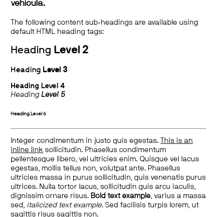
vehicula.
The following content sub-headings are available using
default HTML heading tags:
Heading
Level 2
Heading
Level 3
Heading
Level 4
Heading
Level 5
Heading
Level 6
Integer condimentum in justo quis egestas.
This is an
inline link
sollicitudin. Phasellus condimentum
pellentesque libero, vel ultricies enim. Quisque vel lacus
egestas, mollis tellus non, volutpat ante. Phasellus
ultricies massa in purus sollicitudin, quis venenatis purus
ultrices. Nulla tortor lacus, sollicitudin quis arcu iaculis,
dignissim ornare risus.
Bold text example
, varius a massa
sed,
italicized text example
. Sed facilisis turpis lorem, ut
sagittis risus sagittis non.