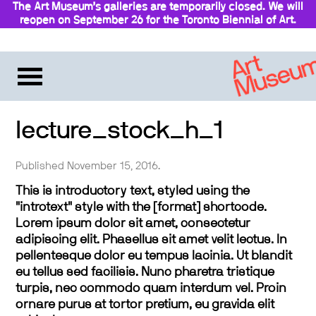
The Art Museum’s galleries are temporarily closed. We will
reopen on September 26 for the Toronto Biennial of Art.
Stay updated
lecture_stock_h_1
Published November 15, 2016.
This is introductory text, styled using the
"introtext" style with the [format] shortcode.
Lorem ipsum dolor sit amet, consectetur
adipiscing elit. Phasellus sit amet velit lectus. In
pellentesque dolor eu tempus lacinia. Ut blandit
eu tellus sed facilisis. Nunc pharetra tristique
turpis, nec commodo quam interdum vel. Proin
ornare purus at tortor pretium, eu gravida elit