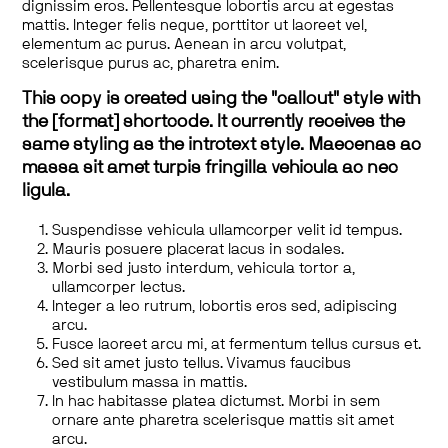
dignissim eros. Pellentesque lobortis arcu at egestas
mattis. Integer felis neque, porttitor ut laoreet vel,
elementum ac purus. Aenean in arcu volutpat,
scelerisque purus ac, pharetra enim.
This copy is created using the "callout" style with
the [format] shortcode. It currently receives the
same styling as the introtext style. Maecenas ac
massa sit amet turpis fringilla vehicula ac nec
ligula.
Suspendisse vehicula ullamcorper velit id tempus.
Mauris posuere placerat lacus in sodales.
Morbi sed justo interdum, vehicula tortor a,
ullamcorper lectus.
Integer a leo rutrum, lobortis eros sed, adipiscing
arcu.
Fusce laoreet arcu mi, at fermentum tellus cursus et.
Sed sit amet justo tellus. Vivamus faucibus
vestibulum massa in mattis.
In hac habitasse platea dictumst. Morbi in sem
ornare ante pharetra scelerisque mattis sit amet
arcu.