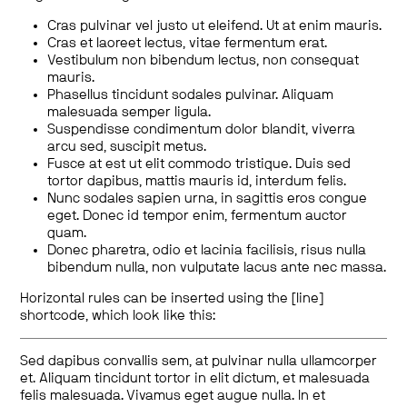
Cras pulvinar vel justo ut eleifend. Ut at enim mauris.
Cras et laoreet lectus, vitae fermentum erat.
Vestibulum non bibendum lectus, non consequat
mauris.
Phasellus tincidunt sodales pulvinar. Aliquam
malesuada semper ligula.
Suspendisse condimentum dolor blandit, viverra
arcu sed, suscipit metus.
Fusce at est ut elit commodo tristique. Duis sed
tortor dapibus, mattis mauris id, interdum felis.
Nunc sodales sapien urna, in sagittis eros congue
eget. Donec id tempor enim, fermentum auctor
quam.
Donec pharetra, odio et lacinia facilisis, risus nulla
bibendum nulla, non vulputate lacus ante nec massa.
Horizontal rules can be inserted using the [line]
shortcode, which look like this:
Sed dapibus convallis sem, at pulvinar nulla ullamcorper
et. Aliquam tincidunt tortor in elit dictum, et malesuada
felis malesuada. Vivamus eget augue nulla. In et