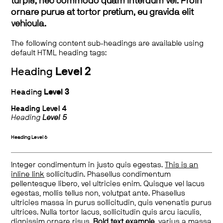
turpis, nec commodo quam interdum vel. Proin
ornare purus at tortor pretium, eu gravida elit
vehicula.
The following content sub-headings are available using
default HTML heading tags:
Heading
Level 2
Heading
Level 3
Heading
Level 4
Heading
Level 5
Heading
Level 6
Integer condimentum in justo quis egestas.
This is an
inline link
sollicitudin. Phasellus condimentum
pellentesque libero, vel ultricies enim. Quisque vel lacus
egestas, mollis tellus non, volutpat ante. Phasellus
ultricies massa in purus sollicitudin, quis venenatis purus
ultrices. Nulla tortor lacus, sollicitudin quis arcu iaculis,
dignissim ornare risus.
Bold text example
, varius a massa