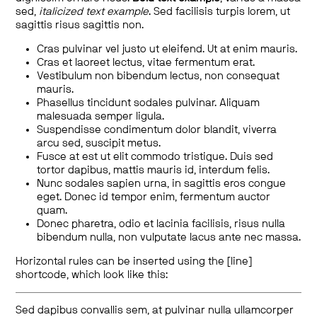
sed,
italicized text example
. Sed facilisis turpis lorem, ut
sagittis risus sagittis non.
Cras pulvinar vel justo ut eleifend. Ut at enim mauris.
Cras et laoreet lectus, vitae fermentum erat.
Vestibulum non bibendum lectus, non consequat
mauris.
Phasellus tincidunt sodales pulvinar. Aliquam
malesuada semper ligula.
Suspendisse condimentum dolor blandit, viverra
arcu sed, suscipit metus.
Fusce at est ut elit commodo tristique. Duis sed
tortor dapibus, mattis mauris id, interdum felis.
Nunc sodales sapien urna, in sagittis eros congue
eget. Donec id tempor enim, fermentum auctor
quam.
Donec pharetra, odio et lacinia facilisis, risus nulla
bibendum nulla, non vulputate lacus ante nec massa.
Horizontal rules can be inserted using the [line]
shortcode, which look like this:
Sed dapibus convallis sem, at pulvinar nulla ullamcorper