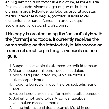
et. Aliquam tincidunt tortor in elit dictum, et malesuada
felis malesuada. Vivamus eget augue nulla. In et
dignissim eros. Pellentesque lobortis arcu at egestas
mattis. Integer felis neque, porttitor ut laoreet vel,
elementum ac purus. Aenean in arcu volutpat,
scelerisque purus ac, pharetra enim.
This copy is created using the "callout" style with
the [format] shortcode. It currently receives the
same styling as the introtext style. Maecenas ac
massa sit amet turpis fringilla vehicula ac nec
ligula.
Suspendisse vehicula ullamcorper velit id tempus.
Mauris posuere placerat lacus in sodales.
Morbi sed justo interdum, vehicula tortor a,
ullamcorper lectus.
Integer a leo rutrum, lobortis eros sed, adipiscing
arcu.
Fusce laoreet arcu mi, at fermentum tellus cursus et.
Sed sit amet justo tellus. Vivamus faucibus
vestibulum massa in mattis.
In hac habitasse platea dictumst. Morbi in sem