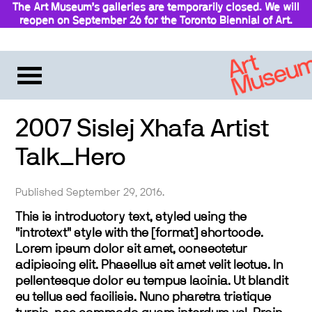
The Art Museum’s galleries are temporarily closed. We will
reopen on September 26 for the Toronto Biennial of Art.
2007 Sislej Xhafa Artist
Talk_Hero
Published September 29, 2016.
This is introductory text, styled using the
"introtext" style with the [format] shortcode.
Lorem ipsum dolor sit amet, consectetur
adipiscing elit. Phasellus sit amet velit lectus. In
pellentesque dolor eu tempus lacinia. Ut blandit
eu tellus sed facilisis. Nunc pharetra tristique