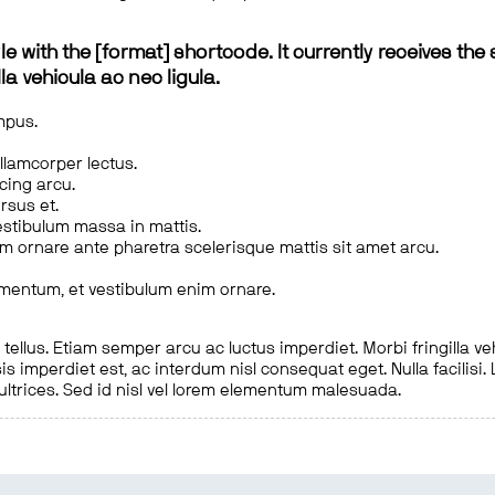
le with the [format] shortcode. It currently receives the 
a vehicula ac nec ligula.
mpus.
ullamcorper lectus.
scing arcu.
rsus et.
estibulum massa in mattis.
em ornare ante pharetra scelerisque mattis sit amet arcu.
imentum, et vestibulum enim ornare.
ellus. Etiam semper arcu ac luctus imperdiet. Morbi fringilla ve
is imperdiet est, ac interdum nisl consequat eget. Nulla facilisi
 ultrices. Sed id nisl vel lorem elementum malesuada.