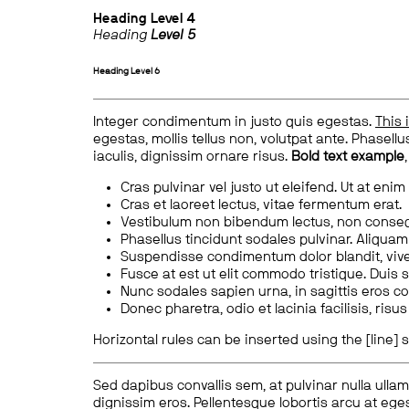
Heading
Level 4
Heading
Level 5
Heading
Level 6
Integer condimentum in justo quis egestas.
This 
egestas, mollis tellus non, volutpat ante. Phasellus
iaculis, dignissim ornare risus.
Bold text example
Cras pulvinar vel justo ut eleifend. Ut at enim
Cras et laoreet lectus, vitae fermentum erat.
Vestibulum non bibendum lectus, non conse
Phasellus tincidunt sodales pulvinar. Aliqua
Suspendisse condimentum dolor blandit, vive
Fusce at est ut elit commodo tristique. Duis s
Nunc sodales sapien urna, in sagittis eros 
Donec pharetra, odio et lacinia facilisis, ris
Horizontal rules can be inserted using the [line] s
Sed dapibus convallis sem, at pulvinar nulla ullam
dignissim eros. Pellentesque lobortis arcu at eges