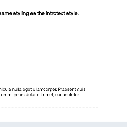
same styling as the introtext style.
hicula nulla eget ullamcorper. Praesent quis
. Lorem ipsum dolor sit amet, consectetur