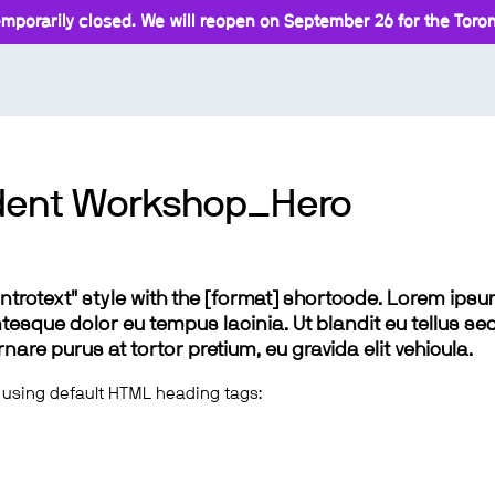
mporarily closed. We will reopen on September 26 for the Toront
udent Workshop_Hero
 "introtext" style with the [format] shortcode. Lorem ip
lentesque dolor eu tempus lacinia. Ut blandit eu tellus sed
e purus at tortor pretium, eu gravida elit vehicula.
 using default HTML heading tags: