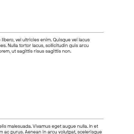
ibero, vel ultricies enim. Quisque vel lacus
s. Nulla tortor lacus, sollicitudin quis arcu
lorem, ut sagittis risus sagittis non.
felis malesuada. Vivamus eget augue nulla. In et
tum ac purus. Aenean in arcu volutpat, scelerisque