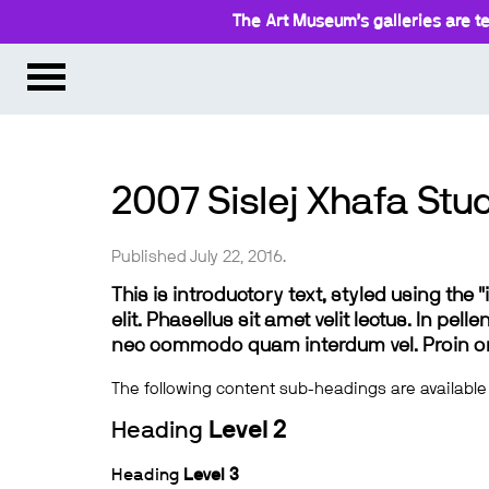
The Art Museum’s galleries are te
2007 Sislej Xhafa St
Published July 22, 2016.
This is introductory text, styled using the
elit. Phasellus sit amet velit lectus. In pel
nec commodo quam interdum vel. Proin ornar
The following content sub-headings are available
Heading
Level 2
Heading
Level 3