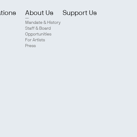
ations
About Us
Support Us
Mandate & History
Staff & Board
Opportunities
For Artists
Press