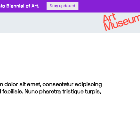
o Biennial of Art.
Stay updated
sum dolor sit amet, consectetur adipiscing
 facilisis. Nunc pharetra tristique turpis,