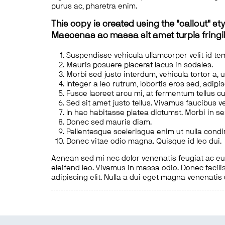
purus ac, pharetra enim.
This copy is created using the "callout" sty
Maecenas ac massa sit amet turpis fringill
Suspendisse vehicula ullamcorper velit id te
Mauris posuere placerat lacus in sodales.
Morbi sed justo interdum, vehicula tortor a, 
Integer a leo rutrum, lobortis eros sed, adipi
Fusce laoreet arcu mi, at fermentum tellus cu
Sed sit amet justo tellus. Vivamus faucibus v
In hac habitasse platea dictumst. Morbi in s
Donec sed mauris diam.
Pellentesque scelerisque enim ut nulla cond
Donec vitae odio magna. Quisque id leo dui.
Aenean sed mi nec dolor venenatis feugiat ac eu t
eleifend leo. Vivamus in massa odio. Donec facilis
adipiscing elit. Nulla a dui eget magna venenatis