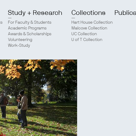
Study + Research
Collections
Public
ts
For Faculty & Students
Hart House Collection
Academic Programs
Malcove Collection
Awards & Scholarships
UC Collection
Volunteering
U of T Collection
Work-Study