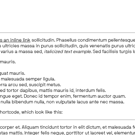
is an inline link
sollicitudin. Phasellus condimentum pellentesque l
 ultricies massa in purus sollicitudin, quis venenatis purus ultrice
, varius a massa sed,
italicized text example
. Sed facilisis turpis 
 mauris.
quat mauris.
m malesuada semper ligula.
rra arcu sed, suscipit metus.
ed tortor dapibus, mattis mauris id, interdum felis.
congue eget. Donec id tempor enim, fermentum auctor quam.
us nulla bibendum nulla, non vulputate lacus ante nec massa.
hortcode, which look like this:
corper et. Aliquam tincidunt tortor in elit dictum, et malesuada 
tas mattis. Integer felis neque, porttitor ut laoreet vel, elemen