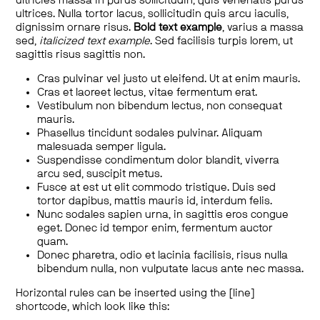
ultricies massa in purus sollicitudin, quis venenatis purus
ultrices. Nulla tortor lacus, sollicitudin quis arcu iaculis,
dignissim ornare risus.
Bold text example
, varius a massa
sed,
italicized text example
. Sed facilisis turpis lorem, ut
sagittis risus sagittis non.
Cras pulvinar vel justo ut eleifend. Ut at enim mauris.
Cras et laoreet lectus, vitae fermentum erat.
Vestibulum non bibendum lectus, non consequat
mauris.
Phasellus tincidunt sodales pulvinar. Aliquam
malesuada semper ligula.
Suspendisse condimentum dolor blandit, viverra
arcu sed, suscipit metus.
Fusce at est ut elit commodo tristique. Duis sed
tortor dapibus, mattis mauris id, interdum felis.
Nunc sodales sapien urna, in sagittis eros congue
eget. Donec id tempor enim, fermentum auctor
quam.
Donec pharetra, odio et lacinia facilisis, risus nulla
bibendum nulla, non vulputate lacus ante nec massa.
Horizontal rules can be inserted using the [line]
shortcode, which look like this: