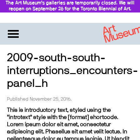
The Art Museum’s galleries are temporarily closed. We will
reopen on September 26 for the Toronto Biennial of Art.
Stay updated
2009-south-south-
interruptions_encounters-
panel_h
Published November 25, 2016.
This is introductory text, styled using the
"introtext" style with the [format] shortcode.
Lorem ipsum dolor sit amet, consectetur
adipiscing elit. Phasellus sit amet velit lectus. In
pellentesque dolor eu tempus lacinia. Ut blandit