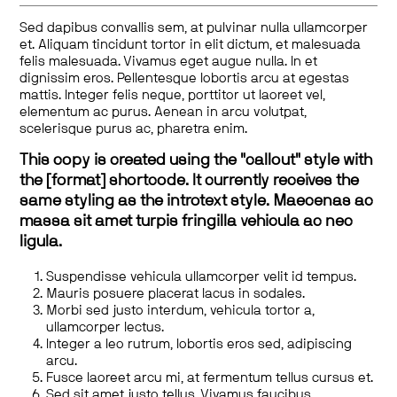
Sed dapibus convallis sem, at pulvinar nulla ullamcorper
et. Aliquam tincidunt tortor in elit dictum, et malesuada
felis malesuada. Vivamus eget augue nulla. In et
dignissim eros. Pellentesque lobortis arcu at egestas
mattis. Integer felis neque, porttitor ut laoreet vel,
elementum ac purus. Aenean in arcu volutpat,
scelerisque purus ac, pharetra enim.
This copy is created using the "callout" style with
the [format] shortcode. It currently receives the
same styling as the introtext style. Maecenas ac
massa sit amet turpis fringilla vehicula ac nec
ligula.
Suspendisse vehicula ullamcorper velit id tempus.
Mauris posuere placerat lacus in sodales.
Morbi sed justo interdum, vehicula tortor a,
ullamcorper lectus.
Integer a leo rutrum, lobortis eros sed, adipiscing
arcu.
Fusce laoreet arcu mi, at fermentum tellus cursus et.
Sed sit amet justo tellus. Vivamus faucibus