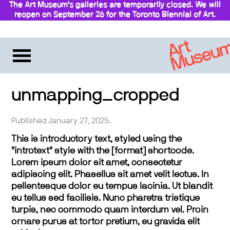
The Art Museum’s galleries are temporarily closed. We will
reopen on September 26 for the Toronto Biennial of Art.
Stay updated
unmapping_cropped
Published January 27, 2025.
This is introductory text, styled using the
"introtext" style with the [format] shortcode.
Lorem ipsum dolor sit amet, consectetur
adipiscing elit. Phasellus sit amet velit lectus. In
pellentesque dolor eu tempus lacinia. Ut blandit
eu tellus sed facilisis. Nunc pharetra tristique
turpis, nec commodo quam interdum vel. Proin
ornare purus at tortor pretium, eu gravida elit