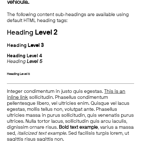
vehicula.
The following content sub-headings are available using
default HTML heading tags:
Heading
Level 2
Heading
Level 3
Heading
Level 4
Heading
Level 5
Heading
Level 6
Integer condimentum in justo quis egestas.
This is an
inline link
sollicitudin. Phasellus condimentum
pellentesque libero, vel ultricies enim. Quisque vel lacus
egestas, mollis tellus non, volutpat ante. Phasellus
ultricies massa in purus sollicitudin, quis venenatis purus
ultrices. Nulla tortor lacus, sollicitudin quis arcu iaculis,
dignissim ornare risus.
Bold text example
, varius a massa
sed,
italicized text example
. Sed facilisis turpis lorem, ut
sagittis risus sagittis non.