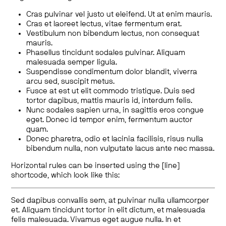
Cras pulvinar vel justo ut eleifend. Ut at enim mauris.
Cras et laoreet lectus, vitae fermentum erat.
Vestibulum non bibendum lectus, non consequat
mauris.
Phasellus tincidunt sodales pulvinar. Aliquam
malesuada semper ligula.
Suspendisse condimentum dolor blandit, viverra
arcu sed, suscipit metus.
Fusce at est ut elit commodo tristique. Duis sed
tortor dapibus, mattis mauris id, interdum felis.
Nunc sodales sapien urna, in sagittis eros congue
eget. Donec id tempor enim, fermentum auctor
quam.
Donec pharetra, odio et lacinia facilisis, risus nulla
bibendum nulla, non vulputate lacus ante nec massa.
Horizontal rules can be inserted using the [line]
shortcode, which look like this:
Sed dapibus convallis sem, at pulvinar nulla ullamcorper
et. Aliquam tincidunt tortor in elit dictum, et malesuada
felis malesuada. Vivamus eget augue nulla. In et