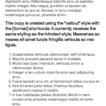
dignissim eros. Pellentesque lobortis arcu at egestas
mattis. Integer felis neque, porttitor ut laoreet vel,
elementum ac purus. Aenean in arcu volutpat,
scelerisque purus ac, pharetra enim.
This copy is created using the "callout" style with
the [format] shortcode. It currently receives the
same styling as the introtext style. Maecenas ac
massa sit amet turpis fringilla vehicula ac nec
ligula.
Suspendisse vehicula ullamcorper velit id tempus.
Mauris posuere placerat lacus in sodales.
Morbi sed justo interdum, vehicula tortor a,
ullamcorper lectus.
Integer a leo rutrum, lobortis eros sed, adipiscing
arcu.
Fusce laoreet arcu mi, at fermentum tellus cursus et.
Sed sit amet justo tellus. Vivamus faucibus
vestibulum massa in mattis.
In hac habitasse platea dictumst. Morbi in sem
ornare ante pharetra scelerisque mattis sit amet
arcu.