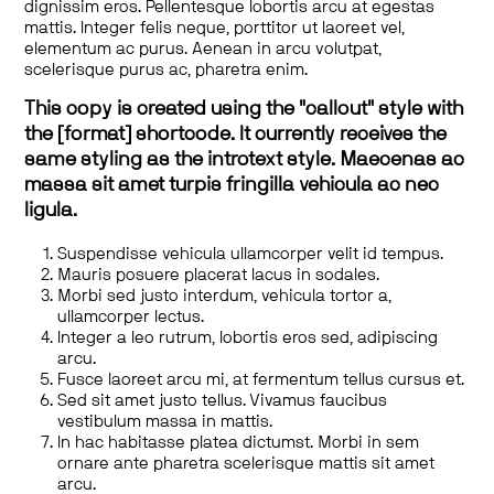
dignissim eros. Pellentesque lobortis arcu at egestas
mattis. Integer felis neque, porttitor ut laoreet vel,
elementum ac purus. Aenean in arcu volutpat,
scelerisque purus ac, pharetra enim.
This copy is created using the "callout" style with
the [format] shortcode. It currently receives the
same styling as the introtext style. Maecenas ac
massa sit amet turpis fringilla vehicula ac nec
ligula.
Suspendisse vehicula ullamcorper velit id tempus.
Mauris posuere placerat lacus in sodales.
Morbi sed justo interdum, vehicula tortor a,
ullamcorper lectus.
Integer a leo rutrum, lobortis eros sed, adipiscing
arcu.
Fusce laoreet arcu mi, at fermentum tellus cursus et.
Sed sit amet justo tellus. Vivamus faucibus
vestibulum massa in mattis.
In hac habitasse platea dictumst. Morbi in sem
ornare ante pharetra scelerisque mattis sit amet
arcu.