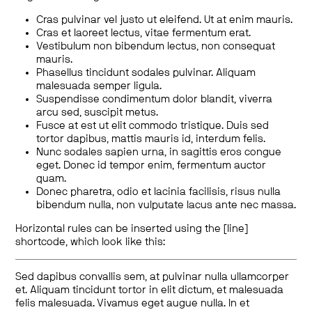
Cras pulvinar vel justo ut eleifend. Ut at enim mauris.
Cras et laoreet lectus, vitae fermentum erat.
Vestibulum non bibendum lectus, non consequat
mauris.
Phasellus tincidunt sodales pulvinar. Aliquam
malesuada semper ligula.
Suspendisse condimentum dolor blandit, viverra
arcu sed, suscipit metus.
Fusce at est ut elit commodo tristique. Duis sed
tortor dapibus, mattis mauris id, interdum felis.
Nunc sodales sapien urna, in sagittis eros congue
eget. Donec id tempor enim, fermentum auctor
quam.
Donec pharetra, odio et lacinia facilisis, risus nulla
bibendum nulla, non vulputate lacus ante nec massa.
Horizontal rules can be inserted using the [line]
shortcode, which look like this:
Sed dapibus convallis sem, at pulvinar nulla ullamcorper
et. Aliquam tincidunt tortor in elit dictum, et malesuada
felis malesuada. Vivamus eget augue nulla. In et