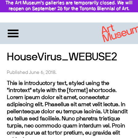
The Art Museum’s galleries are temporarily closed. We will
reopen on September 26 for the Toronto Biennial of Art.
Stay updated
HouseVirus_WEBUSE2
Published June 6, 2018.
This is introductory text, styled using the
"introtext" style with the [format] shortcode.
Lorem ipsum dolor sit amet, consectetur
adipiscing elit. Phasellus sit amet velit lectus. In
pellentesque dolor eu tempus lacinia. Ut blandit
eu tellus sed facilisis. Nunc pharetra tristique
turpis, nec commodo quam interdum vel. Proin
ornare purus at tortor pretium, eu gravida elit