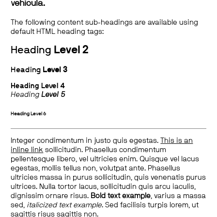
vehicula.
The following content sub-headings are available using
default HTML heading tags:
Heading
Level 2
Heading
Level 3
Heading
Level 4
Heading
Level 5
Heading
Level 6
Integer condimentum in justo quis egestas.
This is an
inline link
sollicitudin. Phasellus condimentum
pellentesque libero, vel ultricies enim. Quisque vel lacus
egestas, mollis tellus non, volutpat ante. Phasellus
ultricies massa in purus sollicitudin, quis venenatis purus
ultrices. Nulla tortor lacus, sollicitudin quis arcu iaculis,
dignissim ornare risus.
Bold text example
, varius a massa
sed,
italicized text example
. Sed facilisis turpis lorem, ut
sagittis risus sagittis non.