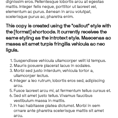
dignissim eros. Pellentesque lobortis arcu at egestas
mattis. Integer felis neque, porttitor ut laoreet vel,
elementum ac purus. Aenean in arcu volutpat,
scelerisque purus ac, pharetra enim.
This copy is created using the "callout" style with
the [format] shortcode. It currently receives the
same styling as the introtext style. Maecenas ac
massa sit amet turpis fringilla vehicula ac nec
ligula.
Suspendisse vehicula ullamcorper velit id tempus.
Mauris posuere placerat lacus in sodales.
Morbi sed justo interdum, vehicula tortor a,
ullamcorper lectus.
Integer a leo rutrum, lobortis eros sed, adipiscing
arcu.
Fusce laoreet arcu mi, at fermentum tellus cursus et.
Sed sit amet justo tellus. Vivamus faucibus
vestibulum massa in mattis.
In hac habitasse platea dictumst. Morbi in sem
ornare ante pharetra scelerisque mattis sit amet
arcu.