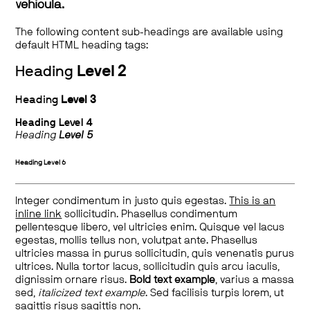
vehicula.
The following content sub-headings are available using
default HTML heading tags:
Heading
Level 2
Heading
Level 3
Heading
Level 4
Heading
Level 5
Heading
Level 6
Integer condimentum in justo quis egestas.
This is an
inline link
sollicitudin. Phasellus condimentum
pellentesque libero, vel ultricies enim. Quisque vel lacus
egestas, mollis tellus non, volutpat ante. Phasellus
ultricies massa in purus sollicitudin, quis venenatis purus
ultrices. Nulla tortor lacus, sollicitudin quis arcu iaculis,
dignissim ornare risus.
Bold text example
, varius a massa
sed,
italicized text example
. Sed facilisis turpis lorem, ut
sagittis risus sagittis non.