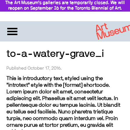
The Art Museum’s galleries are temporarily closed. We will
reopen on September 26 for the Toronto Biennial of Art.
Stay updated
to-a-watery-grave_i
Published October 17, 2016.
This is introductory text, styled using the
"introtext" style with the [format] shortcode.
Lorem ipsum dolor sit amet, consectetur
adipiscing elit. Phasellus sit amet velit lectus. In
pellentesque dolor eu tempus lacinia. Ut blandit
eu tellus sed facilisis. Nunc pharetra tristique
turpis, nec commodo quam interdum vel. Proin
ornare purus at tortor pretium, eu gravida elit