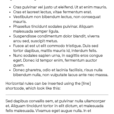
Cras pulvinar vel justo ut eleifend. Ut at enim mauris.
Cras et laoreet lectus, vitae fermentum erat.
Vestibulum non bibendum lectus, non consequat
mauris.
Phasellus tincidunt sodales pulvinar. Aliquam
malesuada semper ligula.
Suspendisse condimentum dolor blandit, viverra
arcu sed, suscipit metus.
Fusce at est ut elit commodo tristique. Duis sed
tortor dapibus, mattis mauris id, interdum felis.
Nunc sodales sapien urna, in sagittis eros congue
eget. Donec id tempor enim, fermentum auctor
quam.
Donec pharetra, odio et lacinia facilisis, risus nulla
bibendum nulla, non vulputate lacus ante nec massa.
Horizontal rules can be inserted using the [line]
shortcode, which look like this:
Sed dapibus convallis sem, at pulvinar nulla ullamcorper
et. Aliquam tincidunt tortor in elit dictum, et malesuada
felis malesuada. Vivamus eget augue nulla. In et