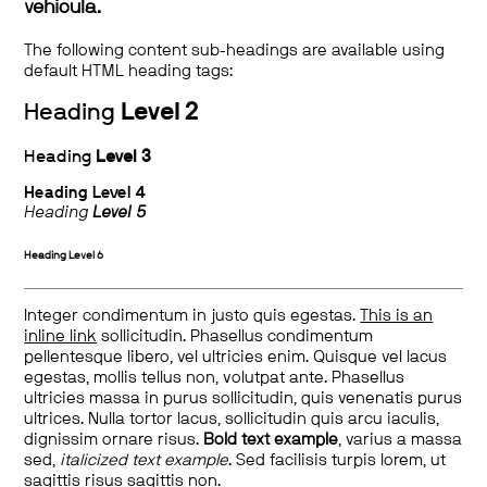
vehicula.
The following content sub-headings are available using
default HTML heading tags:
Heading
Level 2
Heading
Level 3
Heading
Level 4
Heading
Level 5
Heading
Level 6
Integer condimentum in justo quis egestas.
This is an
inline link
sollicitudin. Phasellus condimentum
pellentesque libero, vel ultricies enim. Quisque vel lacus
egestas, mollis tellus non, volutpat ante. Phasellus
ultricies massa in purus sollicitudin, quis venenatis purus
ultrices. Nulla tortor lacus, sollicitudin quis arcu iaculis,
dignissim ornare risus.
Bold text example
, varius a massa
sed,
italicized text example
. Sed facilisis turpis lorem, ut
sagittis risus sagittis non.