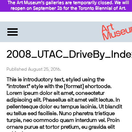
The Art Museum’s galleries are temporarily closed. We will
reopen on September 26 for the Toronto Biennial of Art.
Stay updated
2008_UTAC_DriveBy_Inde
Published August 25, 2016.
This is introductory text, styled using the
"introtext" style with the [format] shortcode.
Lorem ipsum dolor sit amet, consectetur
adipiscing elit. Phasellus sit amet velit lectus. In
pellentesque dolor eu tempus lacinia. Ut blandit
eu tellus sed facilisis. Nunc pharetra tristique
turpis, nec commodo quam interdum vel. Proin
ornare purus at tortor pretium, eu gravida elit