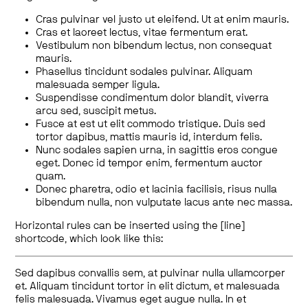
Cras pulvinar vel justo ut eleifend. Ut at enim mauris.
Cras et laoreet lectus, vitae fermentum erat.
Vestibulum non bibendum lectus, non consequat
mauris.
Phasellus tincidunt sodales pulvinar. Aliquam
malesuada semper ligula.
Suspendisse condimentum dolor blandit, viverra
arcu sed, suscipit metus.
Fusce at est ut elit commodo tristique. Duis sed
tortor dapibus, mattis mauris id, interdum felis.
Nunc sodales sapien urna, in sagittis eros congue
eget. Donec id tempor enim, fermentum auctor
quam.
Donec pharetra, odio et lacinia facilisis, risus nulla
bibendum nulla, non vulputate lacus ante nec massa.
Horizontal rules can be inserted using the [line]
shortcode, which look like this:
Sed dapibus convallis sem, at pulvinar nulla ullamcorper
et. Aliquam tincidunt tortor in elit dictum, et malesuada
felis malesuada. Vivamus eget augue nulla. In et