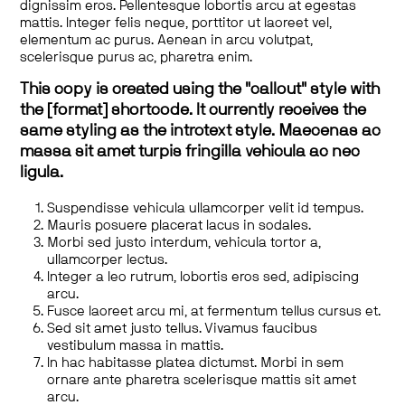
dignissim eros. Pellentesque lobortis arcu at egestas
mattis. Integer felis neque, porttitor ut laoreet vel,
elementum ac purus. Aenean in arcu volutpat,
scelerisque purus ac, pharetra enim.
This copy is created using the "callout" style with
the [format] shortcode. It currently receives the
same styling as the introtext style. Maecenas ac
massa sit amet turpis fringilla vehicula ac nec
ligula.
Suspendisse vehicula ullamcorper velit id tempus.
Mauris posuere placerat lacus in sodales.
Morbi sed justo interdum, vehicula tortor a,
ullamcorper lectus.
Integer a leo rutrum, lobortis eros sed, adipiscing
arcu.
Fusce laoreet arcu mi, at fermentum tellus cursus et.
Sed sit amet justo tellus. Vivamus faucibus
vestibulum massa in mattis.
In hac habitasse platea dictumst. Morbi in sem
ornare ante pharetra scelerisque mattis sit amet
arcu.