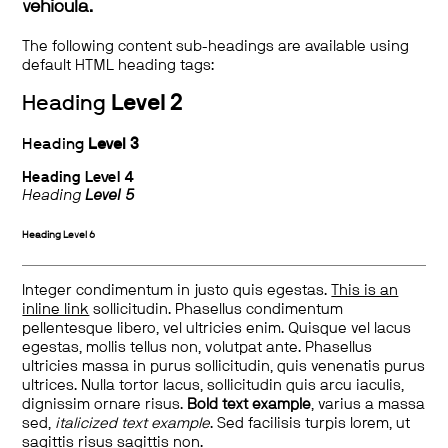
vehicula.
The following content sub-headings are available using
default HTML heading tags:
Heading
Level 2
Heading
Level 3
Heading
Level 4
Heading
Level 5
Heading
Level 6
Integer condimentum in justo quis egestas.
This is an
inline link
sollicitudin. Phasellus condimentum
pellentesque libero, vel ultricies enim. Quisque vel lacus
egestas, mollis tellus non, volutpat ante. Phasellus
ultricies massa in purus sollicitudin, quis venenatis purus
ultrices. Nulla tortor lacus, sollicitudin quis arcu iaculis,
dignissim ornare risus.
Bold text example
, varius a massa
sed,
italicized text example
. Sed facilisis turpis lorem, ut
sagittis risus sagittis non.