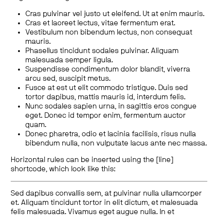
Cras pulvinar vel justo ut eleifend. Ut at enim mauris.
Cras et laoreet lectus, vitae fermentum erat.
Vestibulum non bibendum lectus, non consequat
mauris.
Phasellus tincidunt sodales pulvinar. Aliquam
malesuada semper ligula.
Suspendisse condimentum dolor blandit, viverra
arcu sed, suscipit metus.
Fusce at est ut elit commodo tristique. Duis sed
tortor dapibus, mattis mauris id, interdum felis.
Nunc sodales sapien urna, in sagittis eros congue
eget. Donec id tempor enim, fermentum auctor
quam.
Donec pharetra, odio et lacinia facilisis, risus nulla
bibendum nulla, non vulputate lacus ante nec massa.
Horizontal rules can be inserted using the [line]
shortcode, which look like this:
Sed dapibus convallis sem, at pulvinar nulla ullamcorper
et. Aliquam tincidunt tortor in elit dictum, et malesuada
felis malesuada. Vivamus eget augue nulla. In et