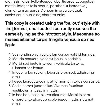
dignissim eros. Pellentesque lobortis arcu at egestas
mattis. Integer felis neque, porttitor ut laoreet vel,
elementum ac purus. Aenean in arcu volutpat,
scelerisque purus ac, pharetra enim.
This copy is created using the "callout" style with
the [format] shortcode. It currently receives the
same styling as the introtext style. Maecenas ac
massa sit amet turpis fringilla vehicula ac nec
ligula.
Suspendisse vehicula ullamcorper velit id tempus.
Mauris posuere placerat lacus in sodales.
Morbi sed justo interdum, vehicula tortor a,
ullamcorper lectus.
Integer a leo rutrum, lobortis eros sed, adipiscing
arcu.
Fusce laoreet arcu mi, at fermentum tellus cursus et.
Sed sit amet justo tellus. Vivamus faucibus
vestibulum massa in mattis.
In hac habitasse platea dictumst. Morbi in sem
ornare ante pharetra scelerisque mattis sit amet
arcu.