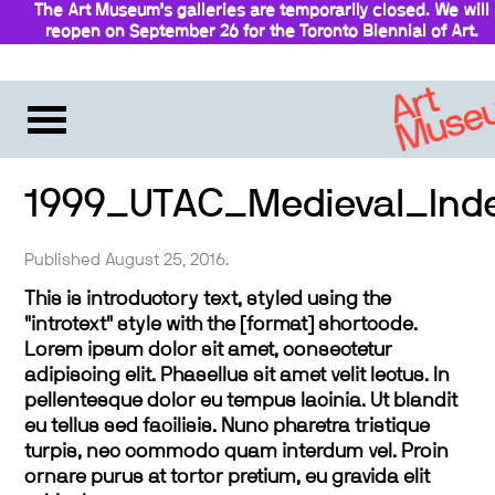
The Art Museum’s galleries are temporarily closed. We will
reopen on September 26 for the Toronto Biennial of Art.
Stay updated
1999_UTAC_Medieval_Ind
Published August 25, 2016.
This is introductory text, styled using the
"introtext" style with the [format] shortcode.
Lorem ipsum dolor sit amet, consectetur
adipiscing elit. Phasellus sit amet velit lectus. In
pellentesque dolor eu tempus lacinia. Ut blandit
eu tellus sed facilisis. Nunc pharetra tristique
turpis, nec commodo quam interdum vel. Proin
ornare purus at tortor pretium, eu gravida elit