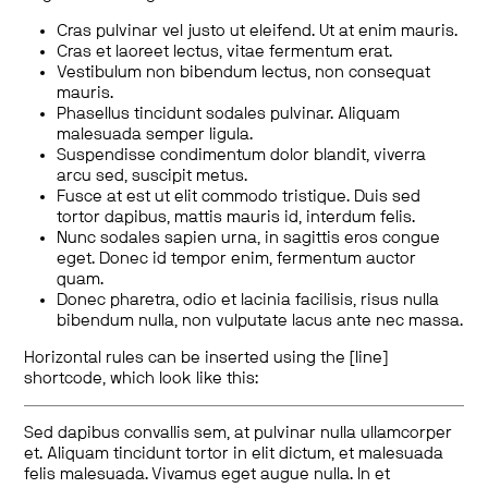
Cras pulvinar vel justo ut eleifend. Ut at enim mauris.
Cras et laoreet lectus, vitae fermentum erat.
Vestibulum non bibendum lectus, non consequat
mauris.
Phasellus tincidunt sodales pulvinar. Aliquam
malesuada semper ligula.
Suspendisse condimentum dolor blandit, viverra
arcu sed, suscipit metus.
Fusce at est ut elit commodo tristique. Duis sed
tortor dapibus, mattis mauris id, interdum felis.
Nunc sodales sapien urna, in sagittis eros congue
eget. Donec id tempor enim, fermentum auctor
quam.
Donec pharetra, odio et lacinia facilisis, risus nulla
bibendum nulla, non vulputate lacus ante nec massa.
Horizontal rules can be inserted using the [line]
shortcode, which look like this:
Sed dapibus convallis sem, at pulvinar nulla ullamcorper
et. Aliquam tincidunt tortor in elit dictum, et malesuada
felis malesuada. Vivamus eget augue nulla. In et