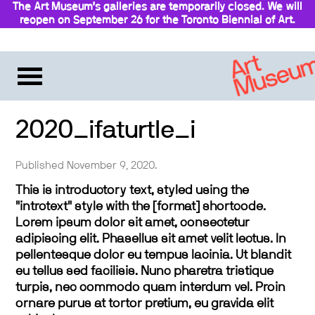
The Art Museum’s galleries are temporarily closed. We will
reopen on September 26 for the Toronto Biennial of Art.
Stay updated
2020_ifaturtle_i
Published November 9, 2020.
This is introductory text, styled using the
"introtext" style with the [format] shortcode.
Lorem ipsum dolor sit amet, consectetur
adipiscing elit. Phasellus sit amet velit lectus. In
pellentesque dolor eu tempus lacinia. Ut blandit
eu tellus sed facilisis. Nunc pharetra tristique
turpis, nec commodo quam interdum vel. Proin
ornare purus at tortor pretium, eu gravida elit