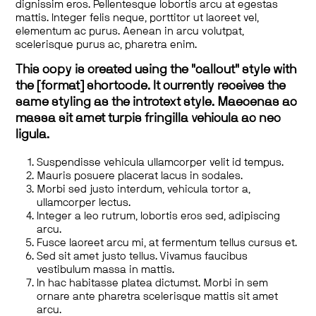
dignissim eros. Pellentesque lobortis arcu at egestas
mattis. Integer felis neque, porttitor ut laoreet vel,
elementum ac purus. Aenean in arcu volutpat,
scelerisque purus ac, pharetra enim.
This copy is created using the "callout" style with
the [format] shortcode. It currently receives the
same styling as the introtext style. Maecenas ac
massa sit amet turpis fringilla vehicula ac nec
ligula.
Suspendisse vehicula ullamcorper velit id tempus.
Mauris posuere placerat lacus in sodales.
Morbi sed justo interdum, vehicula tortor a,
ullamcorper lectus.
Integer a leo rutrum, lobortis eros sed, adipiscing
arcu.
Fusce laoreet arcu mi, at fermentum tellus cursus et.
Sed sit amet justo tellus. Vivamus faucibus
vestibulum massa in mattis.
In hac habitasse platea dictumst. Morbi in sem
ornare ante pharetra scelerisque mattis sit amet
arcu.