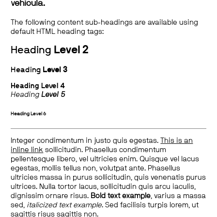
vehicula.
The following content sub-headings are available using
default HTML heading tags:
Heading
Level 2
Heading
Level 3
Heading
Level 4
Heading
Level 5
Heading
Level 6
Integer condimentum in justo quis egestas.
This is an
inline link
sollicitudin. Phasellus condimentum
pellentesque libero, vel ultricies enim. Quisque vel lacus
egestas, mollis tellus non, volutpat ante. Phasellus
ultricies massa in purus sollicitudin, quis venenatis purus
ultrices. Nulla tortor lacus, sollicitudin quis arcu iaculis,
dignissim ornare risus.
Bold text example
, varius a massa
sed,
italicized text example
. Sed facilisis turpis lorem, ut
sagittis risus sagittis non.