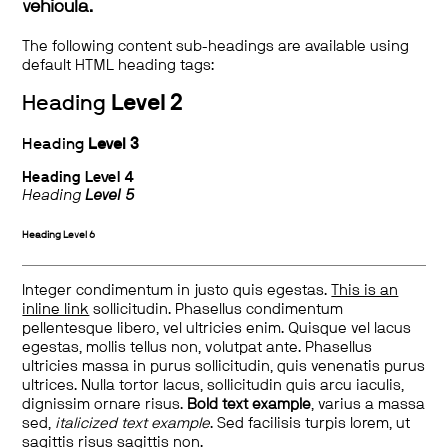
vehicula.
The following content sub-headings are available using
default HTML heading tags:
Heading
Level 2
Heading
Level 3
Heading
Level 4
Heading
Level 5
Heading
Level 6
Integer condimentum in justo quis egestas.
This is an
inline link
sollicitudin. Phasellus condimentum
pellentesque libero, vel ultricies enim. Quisque vel lacus
egestas, mollis tellus non, volutpat ante. Phasellus
ultricies massa in purus sollicitudin, quis venenatis purus
ultrices. Nulla tortor lacus, sollicitudin quis arcu iaculis,
dignissim ornare risus.
Bold text example
, varius a massa
sed,
italicized text example
. Sed facilisis turpis lorem, ut
sagittis risus sagittis non.