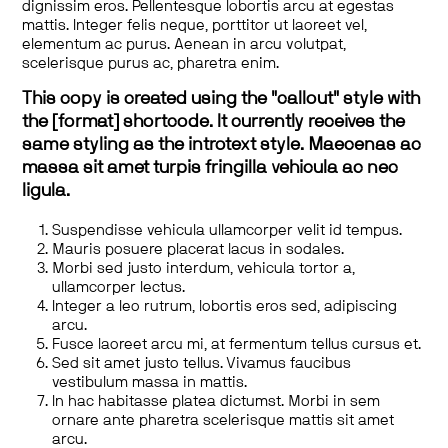
dignissim eros. Pellentesque lobortis arcu at egestas
mattis. Integer felis neque, porttitor ut laoreet vel,
elementum ac purus. Aenean in arcu volutpat,
scelerisque purus ac, pharetra enim.
This copy is created using the "callout" style with
the [format] shortcode. It currently receives the
same styling as the introtext style. Maecenas ac
massa sit amet turpis fringilla vehicula ac nec
ligula.
Suspendisse vehicula ullamcorper velit id tempus.
Mauris posuere placerat lacus in sodales.
Morbi sed justo interdum, vehicula tortor a,
ullamcorper lectus.
Integer a leo rutrum, lobortis eros sed, adipiscing
arcu.
Fusce laoreet arcu mi, at fermentum tellus cursus et.
Sed sit amet justo tellus. Vivamus faucibus
vestibulum massa in mattis.
In hac habitasse platea dictumst. Morbi in sem
ornare ante pharetra scelerisque mattis sit amet
arcu.