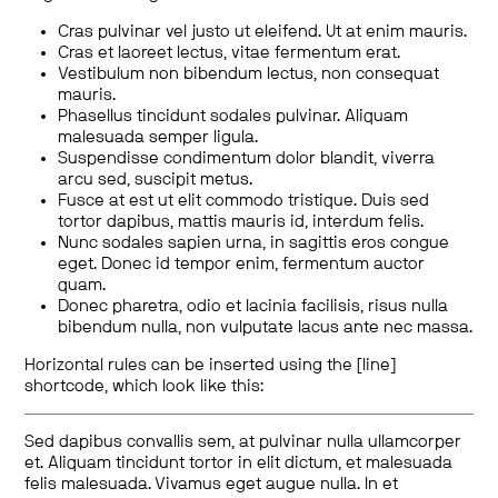
Cras pulvinar vel justo ut eleifend. Ut at enim mauris.
Cras et laoreet lectus, vitae fermentum erat.
Vestibulum non bibendum lectus, non consequat
mauris.
Phasellus tincidunt sodales pulvinar. Aliquam
malesuada semper ligula.
Suspendisse condimentum dolor blandit, viverra
arcu sed, suscipit metus.
Fusce at est ut elit commodo tristique. Duis sed
tortor dapibus, mattis mauris id, interdum felis.
Nunc sodales sapien urna, in sagittis eros congue
eget. Donec id tempor enim, fermentum auctor
quam.
Donec pharetra, odio et lacinia facilisis, risus nulla
bibendum nulla, non vulputate lacus ante nec massa.
Horizontal rules can be inserted using the [line]
shortcode, which look like this:
Sed dapibus convallis sem, at pulvinar nulla ullamcorper
et. Aliquam tincidunt tortor in elit dictum, et malesuada
felis malesuada. Vivamus eget augue nulla. In et