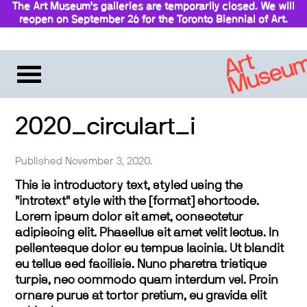
The Art Museum’s galleries are temporarily closed. We will
reopen on September 26 for the Toronto Biennial of Art.
Stay updated
2020_circulart_i
Published November 3, 2020.
This is introductory text, styled using the
"introtext" style with the [format] shortcode.
Lorem ipsum dolor sit amet, consectetur
adipiscing elit. Phasellus sit amet velit lectus. In
pellentesque dolor eu tempus lacinia. Ut blandit
eu tellus sed facilisis. Nunc pharetra tristique
turpis, nec commodo quam interdum vel. Proin
ornare purus at tortor pretium, eu gravida elit