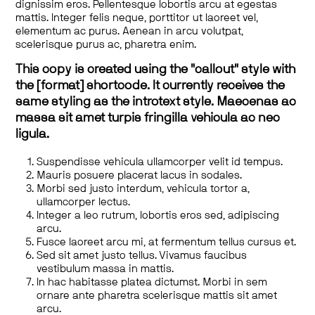
dignissim eros. Pellentesque lobortis arcu at egestas
mattis. Integer felis neque, porttitor ut laoreet vel,
elementum ac purus. Aenean in arcu volutpat,
scelerisque purus ac, pharetra enim.
This copy is created using the "callout" style with
the [format] shortcode. It currently receives the
same styling as the introtext style. Maecenas ac
massa sit amet turpis fringilla vehicula ac nec
ligula.
Suspendisse vehicula ullamcorper velit id tempus.
Mauris posuere placerat lacus in sodales.
Morbi sed justo interdum, vehicula tortor a,
ullamcorper lectus.
Integer a leo rutrum, lobortis eros sed, adipiscing
arcu.
Fusce laoreet arcu mi, at fermentum tellus cursus et.
Sed sit amet justo tellus. Vivamus faucibus
vestibulum massa in mattis.
In hac habitasse platea dictumst. Morbi in sem
ornare ante pharetra scelerisque mattis sit amet
arcu.