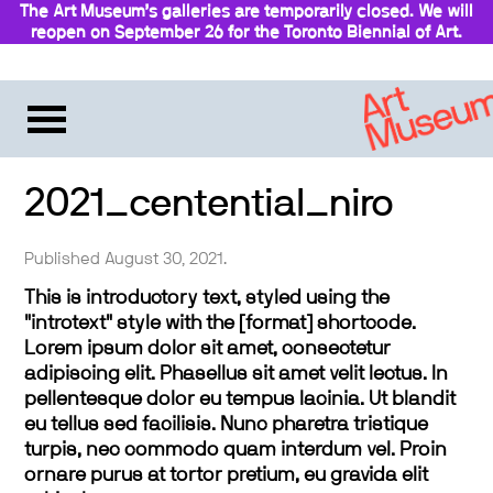
The Art Museum’s galleries are temporarily closed. We will
reopen on September 26 for the Toronto Biennial of Art.
2021_centential_niro
Published August 30, 2021.
This is introductory text, styled using the
"introtext" style with the [format] shortcode.
Lorem ipsum dolor sit amet, consectetur
adipiscing elit. Phasellus sit amet velit lectus. In
pellentesque dolor eu tempus lacinia. Ut blandit
eu tellus sed facilisis. Nunc pharetra tristique
turpis, nec commodo quam interdum vel. Proin
ornare purus at tortor pretium, eu gravida elit