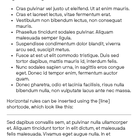
Cras pulvinar vel justo ut eleifend. Ut at enim mauris.
Cras et laoreet lectus, vitae fermentum erat.
Vestibulum non bibendum lectus, non consequat
mauris.
Phasellus tincidunt sodales pulvinar. Aliquam
malesuada semper ligula.
Suspendisse condimentum dolor blandit, viverra
arcu sed, suscipit metus.
Fusce at est ut elit commodo tristique. Duis sed
tortor dapibus, mattis mauris id, interdum felis.
Nunc sodales sapien urna, in sagittis eros congue
eget. Donec id tempor enim, fermentum auctor
quam.
Donec pharetra, odio et lacinia facilisis, risus nulla
bibendum nulla, non vulputate lacus ante nec massa.
Horizontal rules can be inserted using the [line]
shortcode, which look like this:
Sed dapibus convallis sem, at pulvinar nulla ullamcorper
et. Aliquam tincidunt tortor in elit dictum, et malesuada
felis malesuada. Vivamus eget augue nulla. In et