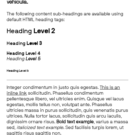
vehicula.
The following content sub-headings are available using
default HTML heading tags:
Heading
Level 2
Heading
Level 3
Heading
Level 4
Heading
Level 5
Heading
Level 6
Integer condimentum in justo quis egestas.
This is an
inline link
sollicitudin. Phasellus condimentum
pellentesque libero, vel ultricies enim. Quisque vel lacus
egestas, mollis tellus non, volutpat ante. Phasellus
ultricies massa in purus sollicitudin, quis venenatis purus
ultrices. Nulla tortor lacus, sollicitudin quis arcu iaculis,
dignissim ornare risus.
Bold text example
, varius a massa
sed,
italicized text example
. Sed facilisis turpis lorem, ut
sagittis risus sagittis non.