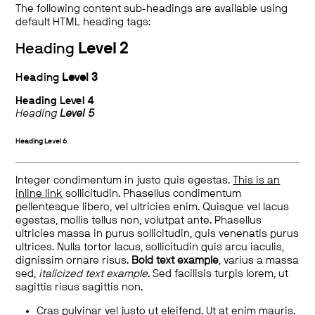
The following content sub-headings are available using
default HTML heading tags:
Heading
Level 2
Heading
Level 3
Heading
Level 4
Heading
Level 5
Heading
Level 6
Integer condimentum in justo quis egestas.
This is an
inline link
sollicitudin. Phasellus condimentum
pellentesque libero, vel ultricies enim. Quisque vel lacus
egestas, mollis tellus non, volutpat ante. Phasellus
ultricies massa in purus sollicitudin, quis venenatis purus
ultrices. Nulla tortor lacus, sollicitudin quis arcu iaculis,
dignissim ornare risus.
Bold text example
, varius a massa
sed,
italicized text example
. Sed facilisis turpis lorem, ut
sagittis risus sagittis non.
Cras pulvinar vel justo ut eleifend. Ut at enim mauris.