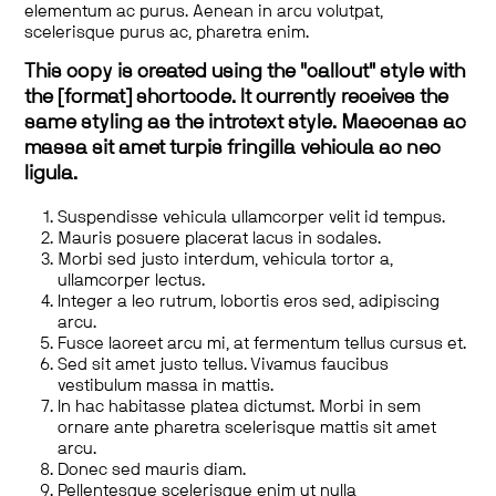
elementum ac purus. Aenean in arcu volutpat,
scelerisque purus ac, pharetra enim.
This copy is created using the "callout" style with
the [format] shortcode. It currently receives the
same styling as the introtext style. Maecenas ac
massa sit amet turpis fringilla vehicula ac nec
ligula.
Suspendisse vehicula ullamcorper velit id tempus.
Mauris posuere placerat lacus in sodales.
Morbi sed justo interdum, vehicula tortor a,
ullamcorper lectus.
Integer a leo rutrum, lobortis eros sed, adipiscing
arcu.
Fusce laoreet arcu mi, at fermentum tellus cursus et.
Sed sit amet justo tellus. Vivamus faucibus
vestibulum massa in mattis.
In hac habitasse platea dictumst. Morbi in sem
ornare ante pharetra scelerisque mattis sit amet
arcu.
Donec sed mauris diam.
Pellentesque scelerisque enim ut nulla