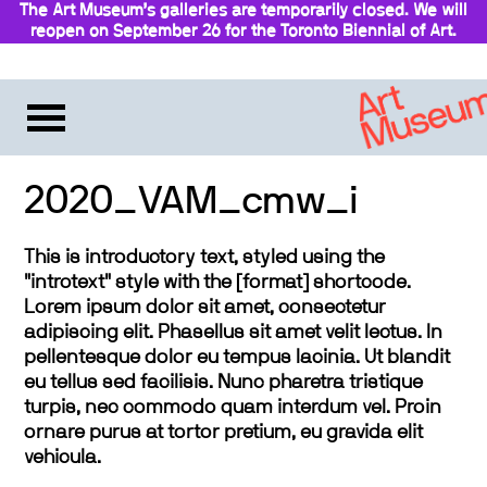
The Art Museum’s galleries are temporarily closed. We will
reopen on September 26 for the Toronto Biennial of Art.
Stay updated
2020_VAM_cmw_i
This is introductory text, styled using the
"introtext" style with the [format] shortcode.
Lorem ipsum dolor sit amet, consectetur
adipiscing elit. Phasellus sit amet velit lectus. In
pellentesque dolor eu tempus lacinia. Ut blandit
eu tellus sed facilisis. Nunc pharetra tristique
turpis, nec commodo quam interdum vel. Proin
ornare purus at tortor pretium, eu gravida elit
vehicula.