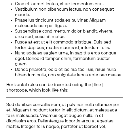
Cras et laoreet lectus, vitae fermentum erat.
Vestibulum non bibendum lectus, non consequat
mauris.
Phasellus tincidunt sodales pulvinar. Aliquam
malesuada semper ligula.
Suspendisse condimentum dolor blandit, viverra
arcu sed, suscipit metus.
Fusce at est ut elit commodo tristique. Duis sed
tortor dapibus, mattis mauris id, interdum felis.
Nunc sodales sapien urna, in sagittis eros congue
eget. Donec id tempor enim, fermentum auctor
quam.
Donec pharetra, odio et lacinia facilisis, risus nulla
bibendum nulla, non vulputate lacus ante nec massa.
Horizontal rules can be inserted using the [line]
shortcode, which look like this:
Sed dapibus convallis sem, at pulvinar nulla ullamcorper
et. Aliquam tincidunt tortor in elit dictum, et malesuada
felis malesuada. Vivamus eget augue nulla. In et
dignissim eros. Pellentesque lobortis arcu at egestas
mattis. Integer felis neque, porttitor ut laoreet vel,