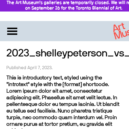
The Art Museum’s galleries are temporarily closed. We will 
on September 26 for the Toronto Biennial of Art.
Stay updated
2023_shelleypeterson_vs_
Published April 7, 2023.
This is introductory text, styled using the
"introtext" style with the [format] shortcode.
Lorem ipsum dolor sit amet, consectetur
adipiscing elit. Phasellus sit amet velit lectus. In
pellentesque dolor eu tempus lacinia. Ut blandit
eu tellus sed facilisis. Nunc pharetra tristique
turpis, nec commodo quam interdum vel. Proin
ornare purus at tortor pretium, eu gravida elit