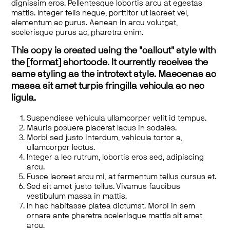
dignissim eros. Pellentesque lobortis arcu at egestas
mattis. Integer felis neque, porttitor ut laoreet vel,
elementum ac purus. Aenean in arcu volutpat,
scelerisque purus ac, pharetra enim.
This copy is created using the "callout" style with
the [format] shortcode. It currently receives the
same styling as the introtext style. Maecenas ac
massa sit amet turpis fringilla vehicula ac nec
ligula.
Suspendisse vehicula ullamcorper velit id tempus.
Mauris posuere placerat lacus in sodales.
Morbi sed justo interdum, vehicula tortor a,
ullamcorper lectus.
Integer a leo rutrum, lobortis eros sed, adipiscing
arcu.
Fusce laoreet arcu mi, at fermentum tellus cursus et.
Sed sit amet justo tellus. Vivamus faucibus
vestibulum massa in mattis.
In hac habitasse platea dictumst. Morbi in sem
ornare ante pharetra scelerisque mattis sit amet
arcu.