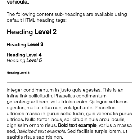
vehicula.
The following content sub-headings are available using
default HTML heading tags:
Heading
Level 2
Heading
Level 3
Heading
Level 4
Heading
Level 5
Heading
Level 6
Integer condimentum in justo quis egestas.
This is an
inline link
sollicitudin. Phasellus condimentum
pellentesque libero, vel ultricies enim. Quisque vel lacus
egestas, mollis tellus non, volutpat ante. Phasellus
ultricies massa in purus sollicitudin, quis venenatis purus
ultrices. Nulla tortor lacus, sollicitudin quis arcu iaculis,
dignissim ornare risus.
Bold text example
, varius a massa
sed,
italicized text example
. Sed facilisis turpis lorem, ut
sagittis risus sagittis non.