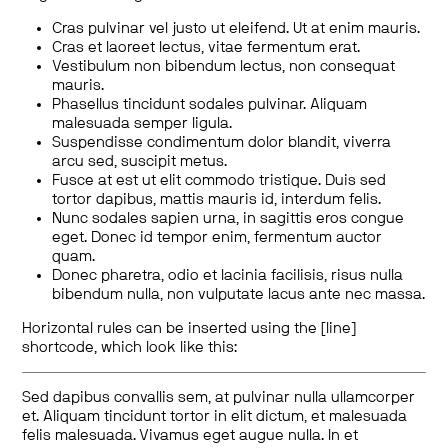
Cras pulvinar vel justo ut eleifend. Ut at enim mauris.
Cras et laoreet lectus, vitae fermentum erat.
Vestibulum non bibendum lectus, non consequat
mauris.
Phasellus tincidunt sodales pulvinar. Aliquam
malesuada semper ligula.
Suspendisse condimentum dolor blandit, viverra
arcu sed, suscipit metus.
Fusce at est ut elit commodo tristique. Duis sed
tortor dapibus, mattis mauris id, interdum felis.
Nunc sodales sapien urna, in sagittis eros congue
eget. Donec id tempor enim, fermentum auctor
quam.
Donec pharetra, odio et lacinia facilisis, risus nulla
bibendum nulla, non vulputate lacus ante nec massa.
Horizontal rules can be inserted using the [line]
shortcode, which look like this:
Sed dapibus convallis sem, at pulvinar nulla ullamcorper
et. Aliquam tincidunt tortor in elit dictum, et malesuada
felis malesuada. Vivamus eget augue nulla. In et