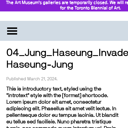
The Art Museum’s galleries are temporarily closed. We will
for the Toronto Biennial of Art.
Stay updated
04_Jung_Haseung_Invad
Haseung-Jung
Published March 21, 2024.
This is introductory text, styled using the
"introtext" style with the [format] shortcode.
Lorem ipsum dolor sit amet, consectetur
adipiscing elit. Phasellus sit amet velit lectus. In
pellentesque dolor eu tempus lacinia. Ut blandit
eu tellus sed facilisis. Nunc pharetra tristique