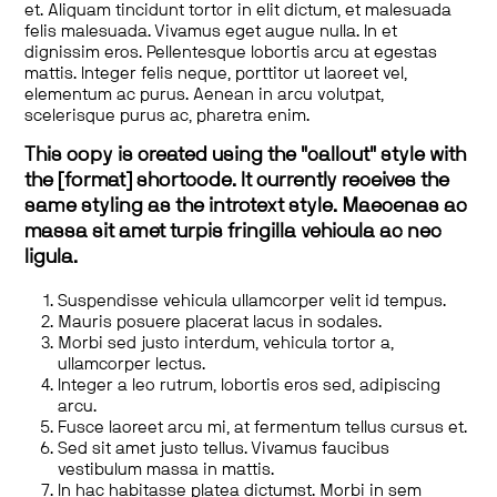
et. Aliquam tincidunt tortor in elit dictum, et malesuada
felis malesuada. Vivamus eget augue nulla. In et
dignissim eros. Pellentesque lobortis arcu at egestas
mattis. Integer felis neque, porttitor ut laoreet vel,
elementum ac purus. Aenean in arcu volutpat,
scelerisque purus ac, pharetra enim.
This copy is created using the "callout" style with
the [format] shortcode. It currently receives the
same styling as the introtext style. Maecenas ac
massa sit amet turpis fringilla vehicula ac nec
ligula.
Suspendisse vehicula ullamcorper velit id tempus.
Mauris posuere placerat lacus in sodales.
Morbi sed justo interdum, vehicula tortor a,
ullamcorper lectus.
Integer a leo rutrum, lobortis eros sed, adipiscing
arcu.
Fusce laoreet arcu mi, at fermentum tellus cursus et.
Sed sit amet justo tellus. Vivamus faucibus
vestibulum massa in mattis.
In hac habitasse platea dictumst. Morbi in sem