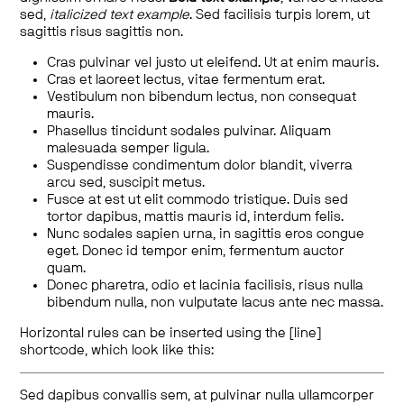
sed,
italicized text example
. Sed facilisis turpis lorem, ut
sagittis risus sagittis non.
Cras pulvinar vel justo ut eleifend. Ut at enim mauris.
Cras et laoreet lectus, vitae fermentum erat.
Vestibulum non bibendum lectus, non consequat
mauris.
Phasellus tincidunt sodales pulvinar. Aliquam
malesuada semper ligula.
Suspendisse condimentum dolor blandit, viverra
arcu sed, suscipit metus.
Fusce at est ut elit commodo tristique. Duis sed
tortor dapibus, mattis mauris id, interdum felis.
Nunc sodales sapien urna, in sagittis eros congue
eget. Donec id tempor enim, fermentum auctor
quam.
Donec pharetra, odio et lacinia facilisis, risus nulla
bibendum nulla, non vulputate lacus ante nec massa.
Horizontal rules can be inserted using the [line]
shortcode, which look like this:
Sed dapibus convallis sem, at pulvinar nulla ullamcorper