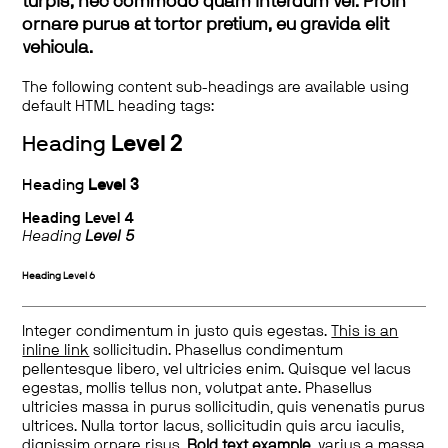
turpis, nec commodo quam interdum vel. Proin
ornare purus at tortor pretium, eu gravida elit
vehicula.
The following content sub-headings are available using
default HTML heading tags:
Heading
Level 2
Heading
Level 3
Heading
Level 4
Heading
Level 5
Heading
Level 6
Integer condimentum in justo quis egestas.
This is an
inline link
sollicitudin. Phasellus condimentum
pellentesque libero, vel ultricies enim. Quisque vel lacus
egestas, mollis tellus non, volutpat ante. Phasellus
ultricies massa in purus sollicitudin, quis venenatis purus
ultrices. Nulla tortor lacus, sollicitudin quis arcu iaculis,
dignissim ornare risus.
Bold text example
, varius a massa