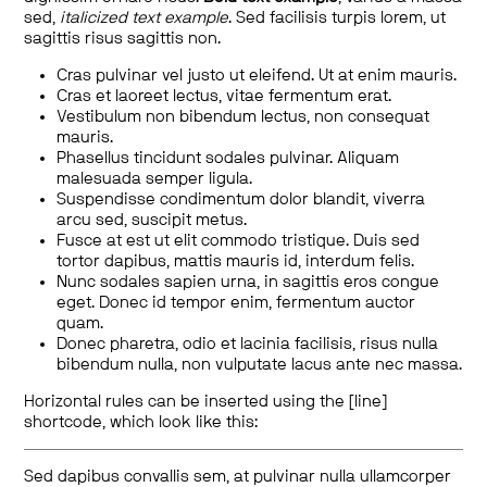
sed,
italicized text example
. Sed facilisis turpis lorem, ut
sagittis risus sagittis non.
Cras pulvinar vel justo ut eleifend. Ut at enim mauris.
Cras et laoreet lectus, vitae fermentum erat.
Vestibulum non bibendum lectus, non consequat
mauris.
Phasellus tincidunt sodales pulvinar. Aliquam
malesuada semper ligula.
Suspendisse condimentum dolor blandit, viverra
arcu sed, suscipit metus.
Fusce at est ut elit commodo tristique. Duis sed
tortor dapibus, mattis mauris id, interdum felis.
Nunc sodales sapien urna, in sagittis eros congue
eget. Donec id tempor enim, fermentum auctor
quam.
Donec pharetra, odio et lacinia facilisis, risus nulla
bibendum nulla, non vulputate lacus ante nec massa.
Horizontal rules can be inserted using the [line]
shortcode, which look like this:
Sed dapibus convallis sem, at pulvinar nulla ullamcorper