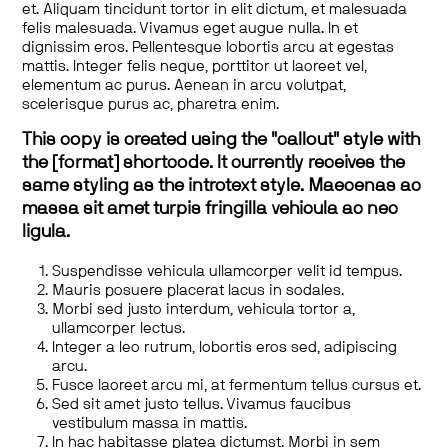
et. Aliquam tincidunt tortor in elit dictum, et malesuada
felis malesuada. Vivamus eget augue nulla. In et
dignissim eros. Pellentesque lobortis arcu at egestas
mattis. Integer felis neque, porttitor ut laoreet vel,
elementum ac purus. Aenean in arcu volutpat,
scelerisque purus ac, pharetra enim.
This copy is created using the "callout" style with
the [format] shortcode. It currently receives the
same styling as the introtext style. Maecenas ac
massa sit amet turpis fringilla vehicula ac nec
ligula.
Suspendisse vehicula ullamcorper velit id tempus.
Mauris posuere placerat lacus in sodales.
Morbi sed justo interdum, vehicula tortor a,
ullamcorper lectus.
Integer a leo rutrum, lobortis eros sed, adipiscing
arcu.
Fusce laoreet arcu mi, at fermentum tellus cursus et.
Sed sit amet justo tellus. Vivamus faucibus
vestibulum massa in mattis.
In hac habitasse platea dictumst. Morbi in sem