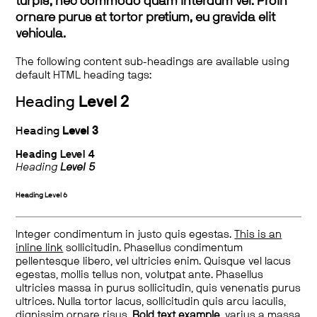
turpis, nec commodo quam interdum vel. Proin
ornare purus at tortor pretium, eu gravida elit
vehicula.
The following content sub-headings are available using
default HTML heading tags:
Heading
Level 2
Heading
Level 3
Heading
Level 4
Heading
Level 5
Heading
Level 6
Integer condimentum in justo quis egestas.
This is an
inline link
sollicitudin. Phasellus condimentum
pellentesque libero, vel ultricies enim. Quisque vel lacus
egestas, mollis tellus non, volutpat ante. Phasellus
ultricies massa in purus sollicitudin, quis venenatis purus
ultrices. Nulla tortor lacus, sollicitudin quis arcu iaculis,
dignissim ornare risus.
Bold text example
, varius a massa