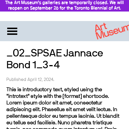
The Art Museum’s galleries are temporarily closed. We will
reopen on September 26 for the Toronto Biennial of Art.
Stay updated
_02_SPSAE Jannace
Bond 1_3-4
Published April 12, 2024.
This is introductory text, styled using the
"introtext" style with the [format] shortcode.
Lorem ipsum dolor sit amet, consectetur
adipiscing elit. Phasellus sit amet velit lectus. In
pellentesque dolor eu tempus lacinia. Ut blandit
eu tellus sed facilisis. Nunc pharetra tristique