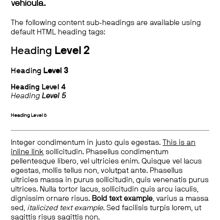
vehicula.
The following content sub-headings are available using
default HTML heading tags:
Heading
Level 2
Heading
Level 3
Heading
Level 4
Heading
Level 5
Heading
Level 6
Integer condimentum in justo quis egestas.
This is an
inline link
sollicitudin. Phasellus condimentum
pellentesque libero, vel ultricies enim. Quisque vel lacus
egestas, mollis tellus non, volutpat ante. Phasellus
ultricies massa in purus sollicitudin, quis venenatis purus
ultrices. Nulla tortor lacus, sollicitudin quis arcu iaculis,
dignissim ornare risus.
Bold text example
, varius a massa
sed,
italicized text example
. Sed facilisis turpis lorem, ut
sagittis risus sagittis non.