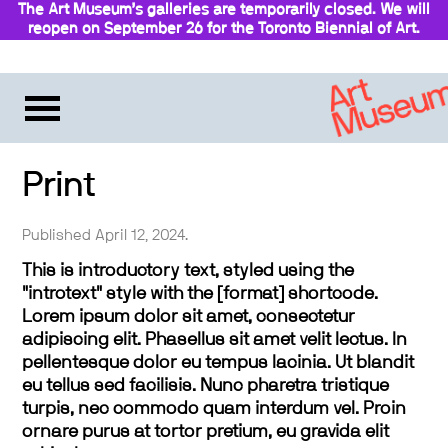
The Art Museum’s galleries are temporarily closed. We will
reopen on September 26 for the Toronto Biennial of Art.
Stay updated
Print
Published April 12, 2024.
This is introductory text, styled using the
"introtext" style with the [format] shortcode.
Lorem ipsum dolor sit amet, consectetur
adipiscing elit. Phasellus sit amet velit lectus. In
pellentesque dolor eu tempus lacinia. Ut blandit
eu tellus sed facilisis. Nunc pharetra tristique
turpis, nec commodo quam interdum vel. Proin
ornare purus at tortor pretium, eu gravida elit