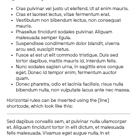
Cras pulvinar vel justo ut eleifend. Ut at enim mauris.
Cras et laoreet lectus, vitae fermentum erat.
Vestibulum non bibendum lectus, non consequat
mauris.
Phasellus tincidunt sodales pulvinar. Aliquam
malesuada semper ligula.
Suspendisse condimentum dolor blandit, viverra
arcu sed, suscipit metus.
Fusce at est ut elit commodo tristique. Duis sed
tortor dapibus, mattis mauris id, interdum felis.
Nunc sodales sapien urna, in sagittis eros congue
eget. Donec id tempor enim, fermentum auctor
quam.
Donec pharetra, odio et lacinia facilisis, risus nulla
bibendum nulla, non vulputate lacus ante nec massa.
Horizontal rules can be inserted using the [line]
shortcode, which look like this:
Sed dapibus convallis sem, at pulvinar nulla ullamcorper
et. Aliquam tincidunt tortor in elit dictum, et malesuada
felis malesuada. Vivamus eget augue nulla. In et