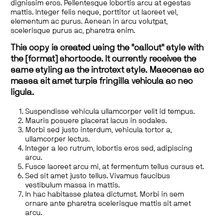
dignissim eros. Pellentesque lobortis arcu at egestas
mattis. Integer felis neque, porttitor ut laoreet vel,
elementum ac purus. Aenean in arcu volutpat,
scelerisque purus ac, pharetra enim.
This copy is created using the "callout" style with
the [format] shortcode. It currently receives the
same styling as the introtext style. Maecenas ac
massa sit amet turpis fringilla vehicula ac nec
ligula.
Suspendisse vehicula ullamcorper velit id tempus.
Mauris posuere placerat lacus in sodales.
Morbi sed justo interdum, vehicula tortor a,
ullamcorper lectus.
Integer a leo rutrum, lobortis eros sed, adipiscing
arcu.
Fusce laoreet arcu mi, at fermentum tellus cursus et.
Sed sit amet justo tellus. Vivamus faucibus
vestibulum massa in mattis.
In hac habitasse platea dictumst. Morbi in sem
ornare ante pharetra scelerisque mattis sit amet
arcu.