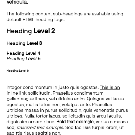
vehicula.
The following content sub-headings are available using
default HTML heading tags:
Heading
Level 2
Heading
Level 3
Heading
Level 4
Heading
Level 5
Heading
Level 6
Integer condimentum in justo quis egestas.
This is an
inline link
sollicitudin. Phasellus condimentum
pellentesque libero, vel ultricies enim. Quisque vel lacus
egestas, mollis tellus non, volutpat ante. Phasellus
ultricies massa in purus sollicitudin, quis venenatis purus
ultrices. Nulla tortor lacus, sollicitudin quis arcu iaculis,
dignissim ornare risus.
Bold text example
, varius a massa
sed,
italicized text example
. Sed facilisis turpis lorem, ut
sagittis risus sagittis non.