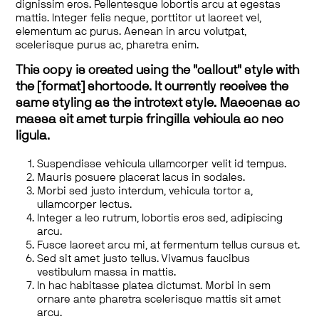
dignissim eros. Pellentesque lobortis arcu at egestas
mattis. Integer felis neque, porttitor ut laoreet vel,
elementum ac purus. Aenean in arcu volutpat,
scelerisque purus ac, pharetra enim.
This copy is created using the "callout" style with
the [format] shortcode. It currently receives the
same styling as the introtext style. Maecenas ac
massa sit amet turpis fringilla vehicula ac nec
ligula.
Suspendisse vehicula ullamcorper velit id tempus.
Mauris posuere placerat lacus in sodales.
Morbi sed justo interdum, vehicula tortor a,
ullamcorper lectus.
Integer a leo rutrum, lobortis eros sed, adipiscing
arcu.
Fusce laoreet arcu mi, at fermentum tellus cursus et.
Sed sit amet justo tellus. Vivamus faucibus
vestibulum massa in mattis.
In hac habitasse platea dictumst. Morbi in sem
ornare ante pharetra scelerisque mattis sit amet
arcu.