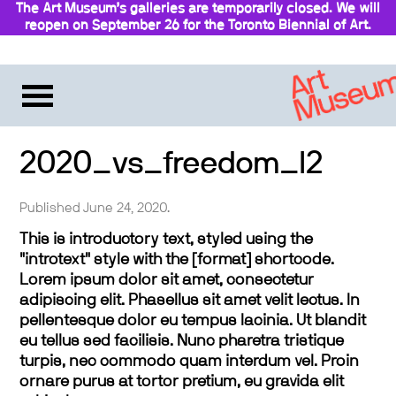
The Art Museum’s galleries are temporarily closed. We will
reopen on September 26 for the Toronto Biennial of Art.
Stay updated
2020_vs_freedom_l2
Published June 24, 2020.
This is introductory text, styled using the
"introtext" style with the [format] shortcode.
Lorem ipsum dolor sit amet, consectetur
adipiscing elit. Phasellus sit amet velit lectus. In
pellentesque dolor eu tempus lacinia. Ut blandit
eu tellus sed facilisis. Nunc pharetra tristique
turpis, nec commodo quam interdum vel. Proin
ornare purus at tortor pretium, eu gravida elit