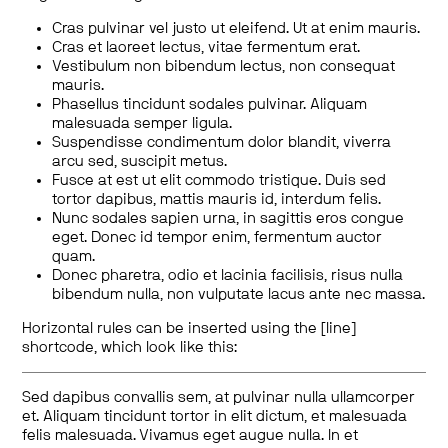
Cras pulvinar vel justo ut eleifend. Ut at enim mauris.
Cras et laoreet lectus, vitae fermentum erat.
Vestibulum non bibendum lectus, non consequat
mauris.
Phasellus tincidunt sodales pulvinar. Aliquam
malesuada semper ligula.
Suspendisse condimentum dolor blandit, viverra
arcu sed, suscipit metus.
Fusce at est ut elit commodo tristique. Duis sed
tortor dapibus, mattis mauris id, interdum felis.
Nunc sodales sapien urna, in sagittis eros congue
eget. Donec id tempor enim, fermentum auctor
quam.
Donec pharetra, odio et lacinia facilisis, risus nulla
bibendum nulla, non vulputate lacus ante nec massa.
Horizontal rules can be inserted using the [line]
shortcode, which look like this:
Sed dapibus convallis sem, at pulvinar nulla ullamcorper
et. Aliquam tincidunt tortor in elit dictum, et malesuada
felis malesuada. Vivamus eget augue nulla. In et