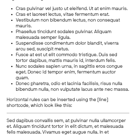
Cras pulvinar vel justo ut eleifend. Ut at enim mauris.
Cras et laoreet lectus, vitae fermentum erat.
Vestibulum non bibendum lectus, non consequat
mauris.
Phasellus tincidunt sodales pulvinar. Aliquam
malesuada semper ligula.
Suspendisse condimentum dolor blandit, viverra
arcu sed, suscipit metus.
Fusce at est ut elit commodo tristique. Duis sed
tortor dapibus, mattis mauris id, interdum felis.
Nunc sodales sapien urna, in sagittis eros congue
eget. Donec id tempor enim, fermentum auctor
quam.
Donec pharetra, odio et lacinia facilisis, risus nulla
bibendum nulla, non vulputate lacus ante nec massa.
Horizontal rules can be inserted using the [line]
shortcode, which look like this:
Sed dapibus convallis sem, at pulvinar nulla ullamcorper
et. Aliquam tincidunt tortor in elit dictum, et malesuada
felis malesuada. Vivamus eget augue nulla. In et