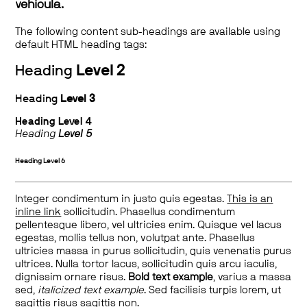
vehicula.
The following content sub-headings are available using
default HTML heading tags:
Heading
Level 2
Heading
Level 3
Heading
Level 4
Heading
Level 5
Heading
Level 6
Integer condimentum in justo quis egestas.
This is an
inline link
sollicitudin. Phasellus condimentum
pellentesque libero, vel ultricies enim. Quisque vel lacus
egestas, mollis tellus non, volutpat ante. Phasellus
ultricies massa in purus sollicitudin, quis venenatis purus
ultrices. Nulla tortor lacus, sollicitudin quis arcu iaculis,
dignissim ornare risus.
Bold text example
, varius a massa
sed,
italicized text example
. Sed facilisis turpis lorem, ut
sagittis risus sagittis non.