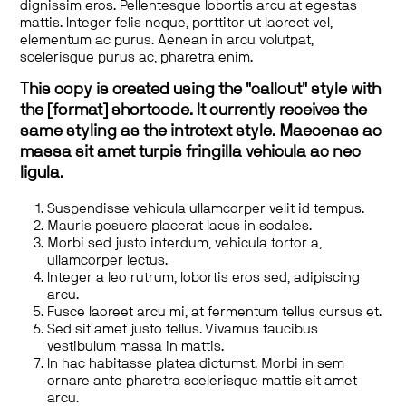
dignissim eros. Pellentesque lobortis arcu at egestas
mattis. Integer felis neque, porttitor ut laoreet vel,
elementum ac purus. Aenean in arcu volutpat,
scelerisque purus ac, pharetra enim.
This copy is created using the "callout" style with
the [format] shortcode. It currently receives the
same styling as the introtext style. Maecenas ac
massa sit amet turpis fringilla vehicula ac nec
ligula.
Suspendisse vehicula ullamcorper velit id tempus.
Mauris posuere placerat lacus in sodales.
Morbi sed justo interdum, vehicula tortor a,
ullamcorper lectus.
Integer a leo rutrum, lobortis eros sed, adipiscing
arcu.
Fusce laoreet arcu mi, at fermentum tellus cursus et.
Sed sit amet justo tellus. Vivamus faucibus
vestibulum massa in mattis.
In hac habitasse platea dictumst. Morbi in sem
ornare ante pharetra scelerisque mattis sit amet
arcu.