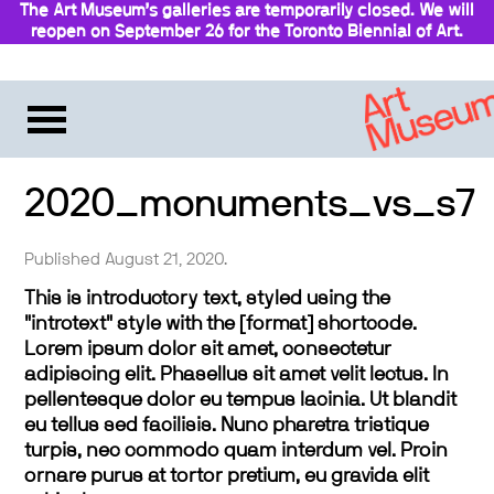
The Art Museum’s galleries are temporarily closed. We will
reopen on September 26 for the Toronto Biennial of Art.
Stay updated
2020_monuments_vs_s7
Published August 21, 2020.
This is introductory text, styled using the
"introtext" style with the [format] shortcode.
Lorem ipsum dolor sit amet, consectetur
adipiscing elit. Phasellus sit amet velit lectus. In
pellentesque dolor eu tempus lacinia. Ut blandit
eu tellus sed facilisis. Nunc pharetra tristique
turpis, nec commodo quam interdum vel. Proin
ornare purus at tortor pretium, eu gravida elit