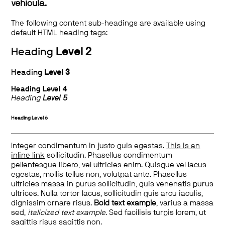
vehicula.
The following content sub-headings are available using
default HTML heading tags:
Heading
Level 2
Heading
Level 3
Heading
Level 4
Heading
Level 5
Heading
Level 6
Integer condimentum in justo quis egestas.
This is an
inline link
sollicitudin. Phasellus condimentum
pellentesque libero, vel ultricies enim. Quisque vel lacus
egestas, mollis tellus non, volutpat ante. Phasellus
ultricies massa in purus sollicitudin, quis venenatis purus
ultrices. Nulla tortor lacus, sollicitudin quis arcu iaculis,
dignissim ornare risus.
Bold text example
, varius a massa
sed,
italicized text example
. Sed facilisis turpis lorem, ut
sagittis risus sagittis non.