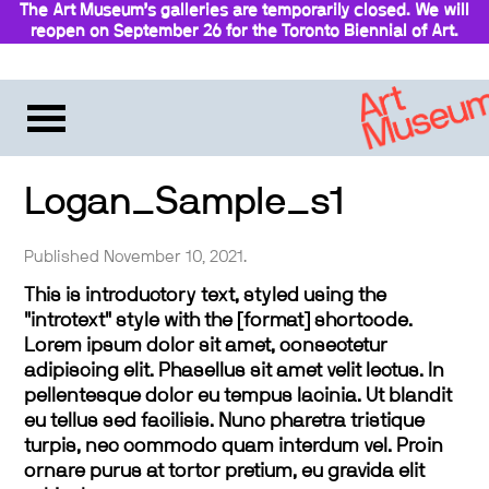
The Art Museum’s galleries are temporarily closed. We will
reopen on September 26 for the Toronto Biennial of Art.
Stay updated
Logan_Sample_s1
Published November 10, 2021.
This is introductory text, styled using the
"introtext" style with the [format] shortcode.
Lorem ipsum dolor sit amet, consectetur
adipiscing elit. Phasellus sit amet velit lectus. In
pellentesque dolor eu tempus lacinia. Ut blandit
eu tellus sed facilisis. Nunc pharetra tristique
turpis, nec commodo quam interdum vel. Proin
ornare purus at tortor pretium, eu gravida elit