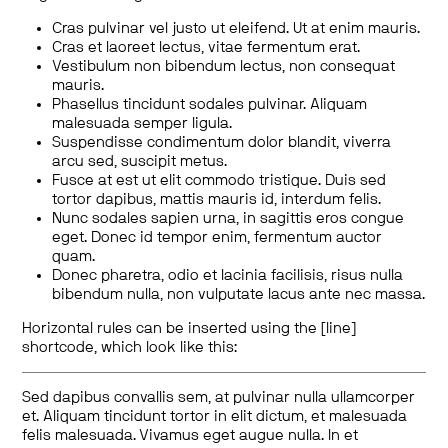
Cras pulvinar vel justo ut eleifend. Ut at enim mauris.
Cras et laoreet lectus, vitae fermentum erat.
Vestibulum non bibendum lectus, non consequat
mauris.
Phasellus tincidunt sodales pulvinar. Aliquam
malesuada semper ligula.
Suspendisse condimentum dolor blandit, viverra
arcu sed, suscipit metus.
Fusce at est ut elit commodo tristique. Duis sed
tortor dapibus, mattis mauris id, interdum felis.
Nunc sodales sapien urna, in sagittis eros congue
eget. Donec id tempor enim, fermentum auctor
quam.
Donec pharetra, odio et lacinia facilisis, risus nulla
bibendum nulla, non vulputate lacus ante nec massa.
Horizontal rules can be inserted using the [line]
shortcode, which look like this:
Sed dapibus convallis sem, at pulvinar nulla ullamcorper
et. Aliquam tincidunt tortor in elit dictum, et malesuada
felis malesuada. Vivamus eget augue nulla. In et