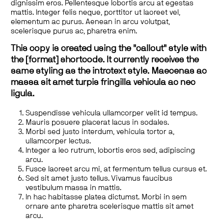
dignissim eros. Pellentesque lobortis arcu at egestas
mattis. Integer felis neque, porttitor ut laoreet vel,
elementum ac purus. Aenean in arcu volutpat,
scelerisque purus ac, pharetra enim.
This copy is created using the "callout" style with
the [format] shortcode. It currently receives the
same styling as the introtext style. Maecenas ac
massa sit amet turpis fringilla vehicula ac nec
ligula.
Suspendisse vehicula ullamcorper velit id tempus.
Mauris posuere placerat lacus in sodales.
Morbi sed justo interdum, vehicula tortor a,
ullamcorper lectus.
Integer a leo rutrum, lobortis eros sed, adipiscing
arcu.
Fusce laoreet arcu mi, at fermentum tellus cursus et.
Sed sit amet justo tellus. Vivamus faucibus
vestibulum massa in mattis.
In hac habitasse platea dictumst. Morbi in sem
ornare ante pharetra scelerisque mattis sit amet
arcu.