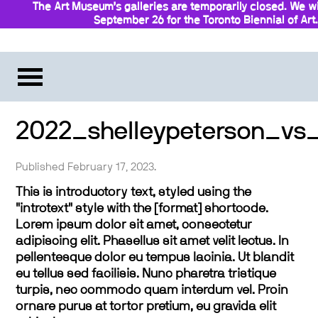
The Art Museum’s galleries are temporarily closed. We wi
September 26 for the Toronto Biennial of Art.
Stay updated
2022_shelleypeterson_vs
Published February 17, 2023.
This is introductory text, styled using the
"introtext" style with the [format] shortcode.
Lorem ipsum dolor sit amet, consectetur
adipiscing elit. Phasellus sit amet velit lectus. In
pellentesque dolor eu tempus lacinia. Ut blandit
eu tellus sed facilisis. Nunc pharetra tristique
turpis, nec commodo quam interdum vel. Proin
ornare purus at tortor pretium, eu gravida elit