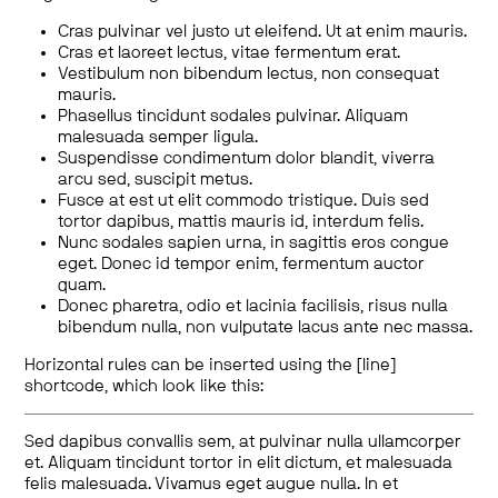
Cras pulvinar vel justo ut eleifend. Ut at enim mauris.
Cras et laoreet lectus, vitae fermentum erat.
Vestibulum non bibendum lectus, non consequat
mauris.
Phasellus tincidunt sodales pulvinar. Aliquam
malesuada semper ligula.
Suspendisse condimentum dolor blandit, viverra
arcu sed, suscipit metus.
Fusce at est ut elit commodo tristique. Duis sed
tortor dapibus, mattis mauris id, interdum felis.
Nunc sodales sapien urna, in sagittis eros congue
eget. Donec id tempor enim, fermentum auctor
quam.
Donec pharetra, odio et lacinia facilisis, risus nulla
bibendum nulla, non vulputate lacus ante nec massa.
Horizontal rules can be inserted using the [line]
shortcode, which look like this:
Sed dapibus convallis sem, at pulvinar nulla ullamcorper
et. Aliquam tincidunt tortor in elit dictum, et malesuada
felis malesuada. Vivamus eget augue nulla. In et