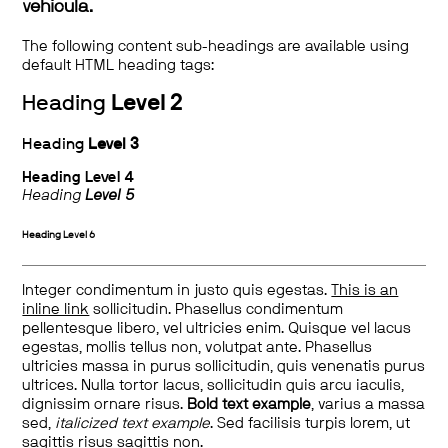
vehicula.
The following content sub-headings are available using
default HTML heading tags:
Heading
Level 2
Heading
Level 3
Heading
Level 4
Heading
Level 5
Heading
Level 6
Integer condimentum in justo quis egestas.
This is an
inline link
sollicitudin. Phasellus condimentum
pellentesque libero, vel ultricies enim. Quisque vel lacus
egestas, mollis tellus non, volutpat ante. Phasellus
ultricies massa in purus sollicitudin, quis venenatis purus
ultrices. Nulla tortor lacus, sollicitudin quis arcu iaculis,
dignissim ornare risus.
Bold text example
, varius a massa
sed,
italicized text example
. Sed facilisis turpis lorem, ut
sagittis risus sagittis non.